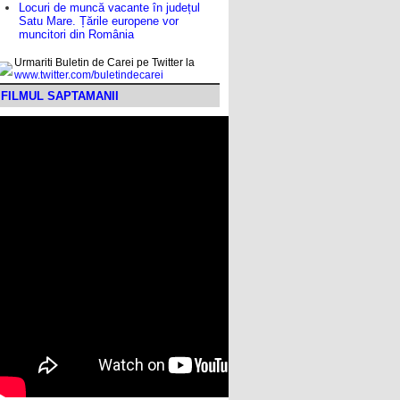
Locuri de muncă vacante în județul
Satu Mare. Țările europene vor
muncitori din România
Urmariti Buletin de Carei pe Twitter la
www.twitter.com/buletindecarei
FILMUL SAPTAMANII