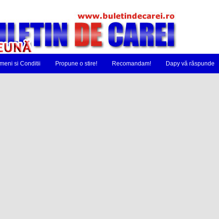
meni si Conditii
Propune o stire!
Recomandam!
Dapy vă răspunde