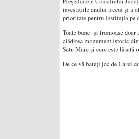
Președintele Consiliului Județ
investițiile anului trecut și a 
prioritate pentru instituția pe
Toate bune și frumoase doar că
clădirea monument istoric din 
Satu Mare și care este lăsată o
De ce vă bateți joc de Carei 