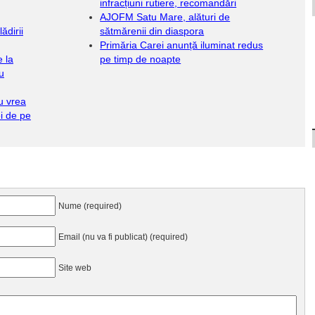
infracțiuni rutiere, recomandări
AJOFM Satu Mare, alături de
ădirii
sătmărenii din diaspora
Primăria Carei anunță iluminat redus
e la
pe timp de noapte
u
u vrea
ei de pe
Nume (required)
Email (nu va fi publicat) (required)
Site web