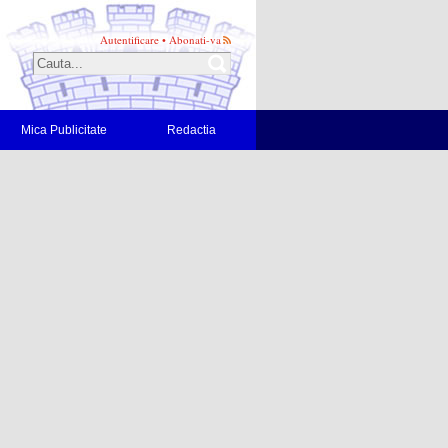
Autentificare
•
Abonati-va
Mica Publicitate
Redactia