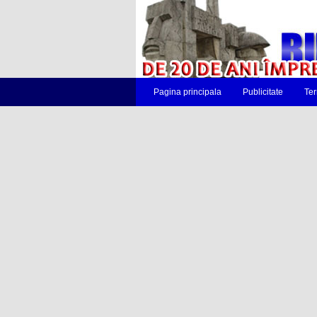
Pagina principala
Publicitate
Ter