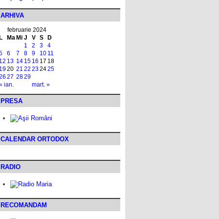
ARHIVA
februarie 2024
L
Ma
Mi
J
V
S
D
1
2
3
4
5
6
7
8
9
10
11
12
13
14
15
16
17
18
19
20
21
22
23
24
25
26
27
28
29
« ian.
mart. »
PRESA
CALENDAR ORTODOX
RADIO
RECOMANDAM