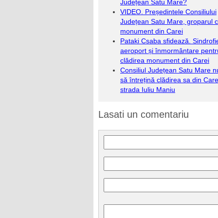
Județean Satu Mare?
VIDEO. Președintele Consiliului
Județean Satu Mare, groparul cl
monument din Carei
Pataki Csaba sfidează. Sindrofi
aeroport și înmormântare pentr
clădirea monument din Carei
Consiliul Județean Satu Mare n
să întrețină clădirea sa din Car
strada Iuliu Maniu
Lasati un comentariu