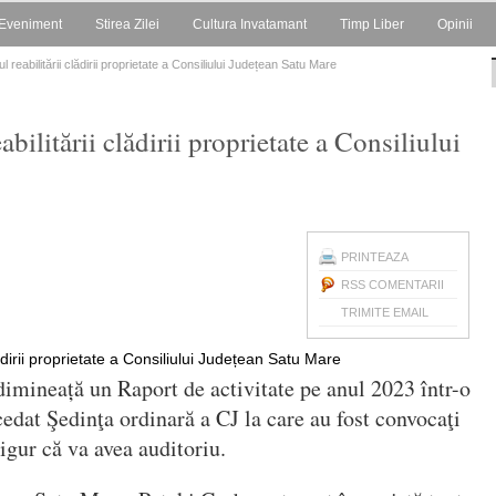
Eveniment
Stirea Zilei
Cultura Invatamant
Timp Liber
Opinii
 reabilitării clădirii proprietate a Consiliului Județean Satu Mare
bilitării clădirii proprietate a Consiliului
PRINTEAZA
RSS COMENTARII
TRIMITE EMAIL
dimineață un Raport de activitate pe anul 2023 într-o
cedat Şedinţa ordinară a CJ la care au fost convocaţi
sigur că va avea auditoriu.