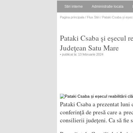
Stiri interne
Administratie locala
Pagina principala
/
Flux Stiri
/ Pataki Csaba și eșecul
Pataki Csaba și eșecul rea
Județean Satu Mare
• publicat la: 13 februarie 2024
Pataki Csaba a prezentat luni 
conferință de presă care a pre
consilierii judeţeni. Ca să fie 