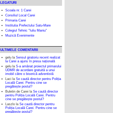
LEGATURI
Scoala nr. 1 Carei
Consiliul Local Carei
Primaria Carei
Institutia Prefectului Satu-Mare
Colegiul Tehnic "Iuliu Maniu"
Muzică Evenimente
ULTIMELE COMENTARII
gelu
la
Sensul giratoriu recent realizat
la Carei a ajuns în presa națională
gelu
la
S-a amânat proiectul primarului
UDMR de acordare gratuită a unui
imobil către o biserică adventistă
Laci
la
Se caută director pentru Poliția
Locală Carei. Pentru cine se
pregătește postul?
Buletin de Carei
la
Se caută director
pentru Poliția Locală Carei. Pentru
cine se pregătește postul?
Laszlo
la
Se caută director pentru
Poliția Locală Carei. Pentru cine se
pregătește postul?