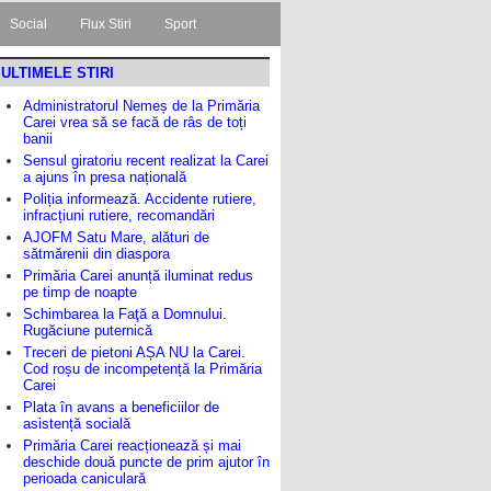
Social
Flux Stiri
Sport
ULTIMELE STIRI
Administratorul Nemeș de la Primăria
Carei vrea să se facă de râs de toți
banii
Sensul giratoriu recent realizat la Carei
a ajuns în presa națională
Poliția informează. Accidente rutiere,
infracțiuni rutiere, recomandări
AJOFM Satu Mare, alături de
sătmărenii din diaspora
Primăria Carei anunță iluminat redus
pe timp de noapte
Schimbarea la Faţă a Domnului.
Rugăciune puternică
Treceri de pietoni AȘA NU la Carei.
Cod roșu de incompetență la Primăria
Carei
Plata în avans a beneficiilor de
asistență socială
Primăria Carei reacționează și mai
deschide două puncte de prim ajutor în
perioada caniculară