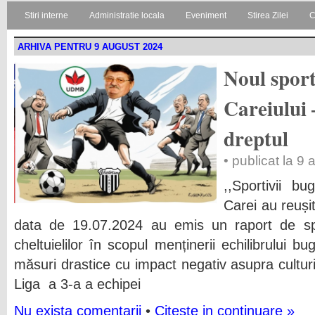
Stiri interne
Administratie locala
Eveniment
Stirea Zilei
C
ARHIVA PENTRU 9 AUGUST 2024
Noul spor
Careiului 
dreptul
• publicat la 9
,,Sportivii bu
Carei au reuși
data de 19.07.2024 au emis un raport de spe
cheltuielilor în scopul menținerii echilibrului 
măsuri drastice cu impact negativ asupra culturii
Liga a 3-a a echipei
Nu exista comentarii
•
Citeste in continuare »