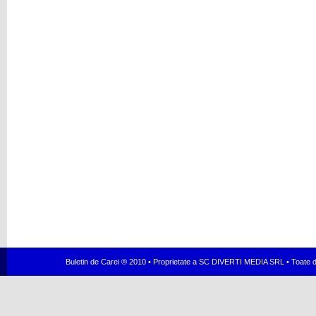
Buletin de Carei ® 2010 • Proprietate a SC DIVERTI MEDIA SRL • Toate dr