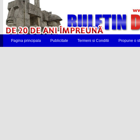
Pagina principala
Publicitate
Termeni si Conditii
Propune o st