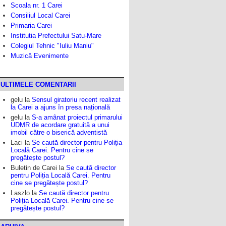
Scoala nr. 1 Carei
Consiliul Local Carei
Primaria Carei
Institutia Prefectului Satu-Mare
Colegiul Tehnic "Iuliu Maniu"
Muzică Evenimente
ULTIMELE COMENTARII
gelu
la
Sensul giratoriu recent realizat
la Carei a ajuns în presa națională
gelu
la
S-a amânat proiectul primarului
UDMR de acordare gratuită a unui
imobil către o biserică adventistă
Laci
la
Se caută director pentru Poliția
Locală Carei. Pentru cine se
pregătește postul?
Buletin de Carei
la
Se caută director
pentru Poliția Locală Carei. Pentru
cine se pregătește postul?
Laszlo
la
Se caută director pentru
Poliția Locală Carei. Pentru cine se
pregătește postul?