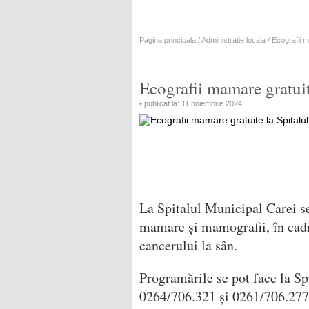
Pagina principala
/
Administratie locala
/ Ecografii m
Ecografii mamare gratuit
• publicat la: 11 noiembrie 2024
La Spitalul Municipal Carei se
mamare și mamografii, în cadr
cancerului la sân.
Programările se pot face la Sp
0264/706.321 și 0261/706.277