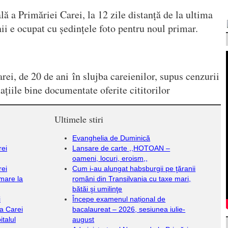
ă a Primăriei Carei, la 12 zile distanță de la ultima
ii e ocupat cu ședințele foto pentru noul primar.
rei, de 20 de ani în slujba careienilor, supus cenzurii
ațiile bine documentate oferite cititorilor
Ultimele stiri
Evanghelia de Duminică
rei
Lansare de carte ,,HOTOAN –
oameni, locuri, eroism,,
rei
Cum i-au alungat habsburgii pe ţăranii
mare la
români din Transilvania cu taxe mari,
bătăi şi umilinţe
i
Începe examenul național de
a Carei
bacalaureat – 2026, sesiunea iulie-
italul
august