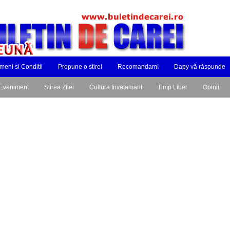
meni si Conditii
Propune o stire!
Recomandam!
Dapy vă răspunde
Eveniment
Stirea Zilei
Cultura Invatamant
Timp Liber
Opinii