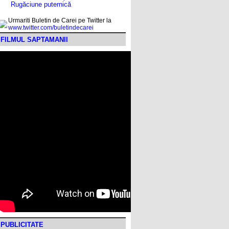
Rugăciune puternică
Urmariti Buletin de Carei pe Twitter la
www.twitter.com/buletindecarei
FILMUL SAPTAMANII
PUBLICITATE