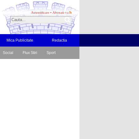
Autentificare
•
Abonati-va
Mica Publicitate
Redactia
Social
Flux Stiri
Sport