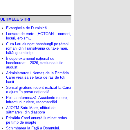
ULTIMELE STIRI
Evanghelia de Duminică
Lansare de carte ,,HOTOAN – oameni,
locuri, eroism,,
Cum i-au alungat habsburgii pe ţăranii
români din Transilvania cu taxe mari,
bătăi şi umilinţe
Începe examenul național de
bacalaureat – 2026, sesiunea iulie-
august
Administratorul Nemeș de la Primăria
Carei vrea să se facă de râs de toți
banii
Sensul giratoriu recent realizat la Carei
a ajuns în presa națională
Poliția informează. Accidente rutiere,
infracțiuni rutiere, recomandări
AJOFM Satu Mare, alături de
sătmărenii din diaspora
Primăria Carei anunță iluminat redus
pe timp de noapte
Schimbarea la Faţă a Domnului.