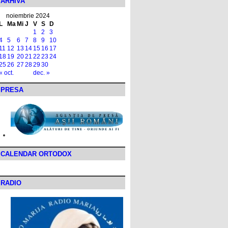
ARHIVA
noiembrie 2024
L
Ma
Mi
J
V
S
D
1
2
3
4
5
6
7
8
9
10
11
12
13
14
15
16
17
18
19
20
21
22
23
24
25
26
27
28
29
30
« oct.
dec. »
PRESA
CALENDAR ORTODOX
RADIO