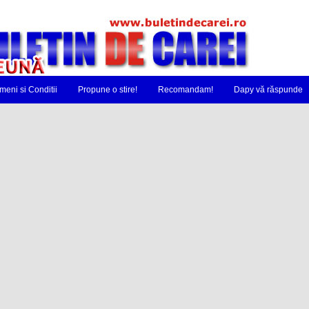
meni si Conditii
Propune o stire!
Recomandam!
Dapy vă răspunde