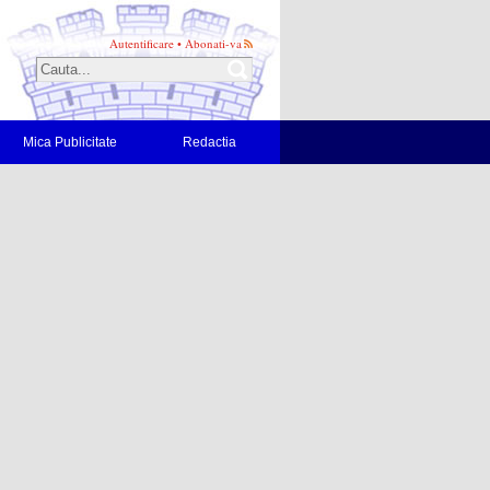
Autentificare
•
Abonati-va
Mica Publicitate
Redactia