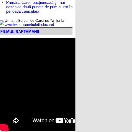
Primăria Carei reacționează și mai
deschide două puncte de prim ajutor în
perioada caniculară
Urmariti Buletin de Carei pe Twitter la
www.twitter.com/buletindecarei
FILMUL SAPTAMANII