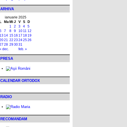
ARHIVA
ianuarie 2025
L
Ma
Mi
J
V
S
D
1
2
3
4
5
6
7
8
9
10
11
12
13
14
15
16
17
18
19
20
21
22
23
24
25
26
27
28
29
30
31
« dec.
feb. »
PRESA
CALENDAR ORTODOX
RADIO
RECOMANDAM