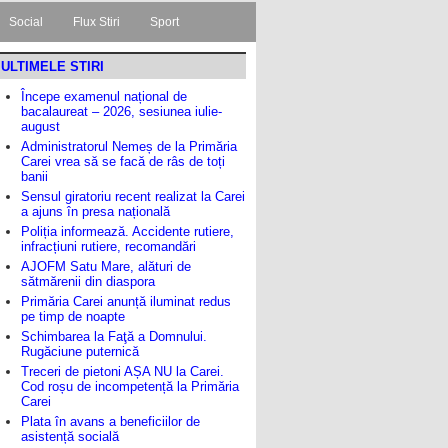
Social
Flux Stiri
Sport
ULTIMELE STIRI
Începe examenul național de
bacalaureat – 2026, sesiunea iulie-
august
Administratorul Nemeș de la Primăria
Carei vrea să se facă de râs de toți
banii
Sensul giratoriu recent realizat la Carei
a ajuns în presa națională
Poliția informează. Accidente rutiere,
infracțiuni rutiere, recomandări
AJOFM Satu Mare, alături de
sătmărenii din diaspora
Primăria Carei anunță iluminat redus
pe timp de noapte
Schimbarea la Faţă a Domnului.
Rugăciune puternică
Treceri de pietoni AȘA NU la Carei.
Cod roșu de incompetență la Primăria
Carei
Plata în avans a beneficiilor de
asistență socială