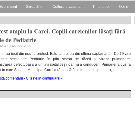
Eveniment
Stirea Zilei
Cultura Invatamant
Timp Liber
Opinii
est amplu la Carei. Copiii careienilor lăsați fără
ie de Pediatrie
cat la 19 ianuarie 2025
nii au ieșit din nou la protest. Este al treilea din ultima săptămână. De 19 zile
nchis secția de Pediatrie în plin sezon de răceli și viroze pulmonare.
strarea defectuoasă a unității spitalicești dar și a conducerii Primăriei a dus la
ia în care Spitalul Municipal Carei a rămas fără niciun medic pediatru,
sta comentarii
•
Citeste in continuare »