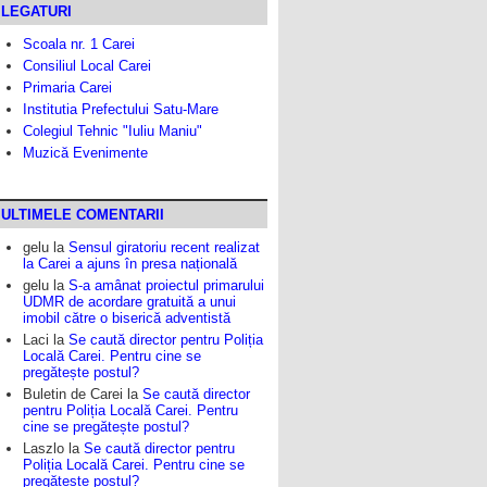
LEGATURI
Scoala nr. 1 Carei
Consiliul Local Carei
Primaria Carei
Institutia Prefectului Satu-Mare
Colegiul Tehnic "Iuliu Maniu"
Muzică Evenimente
ULTIMELE COMENTARII
gelu
la
Sensul giratoriu recent realizat
la Carei a ajuns în presa națională
gelu
la
S-a amânat proiectul primarului
UDMR de acordare gratuită a unui
imobil către o biserică adventistă
Laci
la
Se caută director pentru Poliția
Locală Carei. Pentru cine se
pregătește postul?
Buletin de Carei
la
Se caută director
pentru Poliția Locală Carei. Pentru
cine se pregătește postul?
Laszlo
la
Se caută director pentru
Poliția Locală Carei. Pentru cine se
pregătește postul?