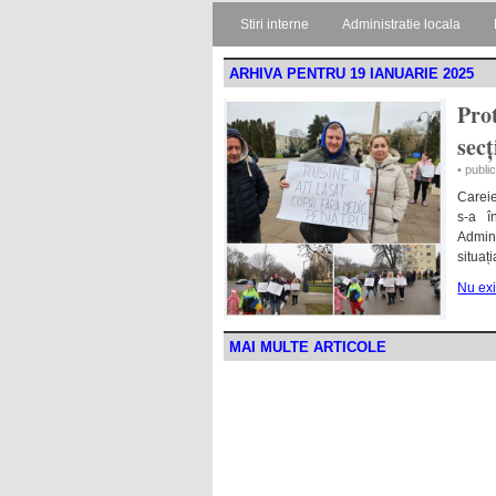
Stiri interne
Administratie locala
ARHIVA PENTRU 19 IANUARIE 2025
Prot
secț
• publi
Careie
s-a î
Admini
situaț
Nu exi
MAI MULTE ARTICOLE