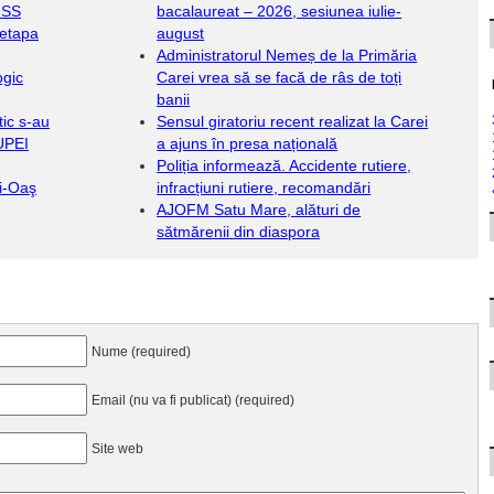
NSS
bacalaureat – 2026, sesiunea iulie-
 etapa
august
Administratorul Nemeș de la Primăria
ogic
Carei vrea să se facă de râs de toți
banii
tic s-au
Sensul giratoriu recent realizat la Carei
CUPEI
a ajuns în presa națională
Poliția informează. Accidente rutiere,
ti-Oaş
infracțiuni rutiere, recomandări
AJOFM Satu Mare, alături de
sătmărenii din diaspora
Nume (required)
Email (nu va fi publicat) (required)
Site web