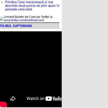
Primăria Carei reacționează și mai
deschide două puncte de prim ajutor în
perioada caniculară
Urmariti Buletin de Carei pe Twitter la
www.twitter.com/buletindecarei
FILMUL SAPTAMANII