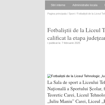
Stiri interne
Administratie locala
Pagina principala
/
Sport
/ Fotbaliștii de la Liceul 
Fotbaliștii de la Liceul
calificat la etapa județ
• publicat la: 7 februarie 2025
La Sala de sport a Liceului Te
Națională a Sportului Școlar, f
Teoretic Carei, Liceul Tehnol
„Iuliu Maniu” Carei, Liceul „