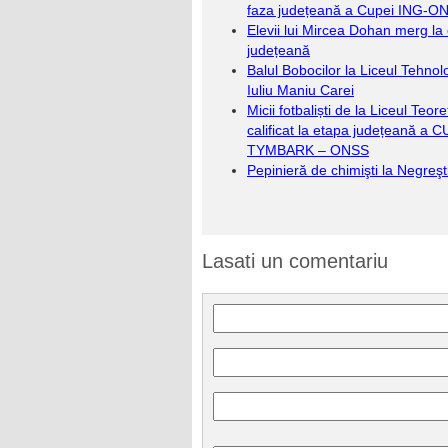
faza județeană a Cupei ING-O
Elevii lui Mircea Dohan merg la
județeană
Balul Bobocilor la Liceul Tehnol
Iuliu Maniu Carei
Micii fotbaliști de la Liceul Teore
calificat la etapa județeană a 
TYMBARK – ONSS
Pepinieră de chimişti la Negreş
Lasati un comentariu