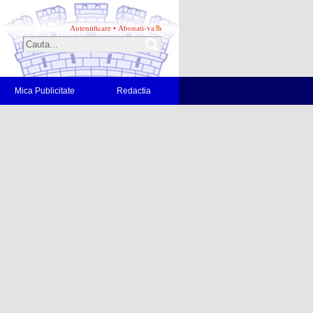
Autentificare
•
Abonati-va
Mica Publicitate
Redactia