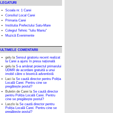
LEGATURI
Scoala nr. 1 Carei
Consiliul Local Carei
Primaria Carei
Institutia Prefectului Satu-Mare
Colegiul Tehnic "Iuliu Maniu"
Muzică Evenimente
ULTIMELE COMENTARII
gelu
la
Sensul giratoriu recent realizat
la Carei a ajuns în presa națională
gelu
la
S-a amânat proiectul primarului
UDMR de acordare gratuită a unui
imobil către o biserică adventistă
Laci
la
Se caută director pentru Poliția
Locală Carei. Pentru cine se
pregătește postul?
Buletin de Carei
la
Se caută director
pentru Poliția Locală Carei. Pentru
cine se pregătește postul?
Laszlo
la
Se caută director pentru
Poliția Locală Carei. Pentru cine se
pregătește postul?