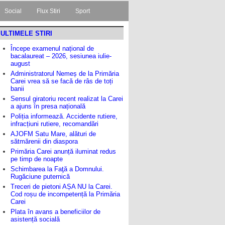
Social
Flux Stiri
Sport
ULTIMELE STIRI
Începe examenul național de
bacalaureat – 2026, sesiunea iulie-
august
Administratorul Nemeș de la Primăria
Carei vrea să se facă de râs de toți
banii
Sensul giratoriu recent realizat la Carei
a ajuns în presa națională
Poliția informează. Accidente rutiere,
infracțiuni rutiere, recomandări
AJOFM Satu Mare, alături de
sătmărenii din diaspora
Primăria Carei anunță iluminat redus
pe timp de noapte
Schimbarea la Faţă a Domnului.
Rugăciune puternică
Treceri de pietoni AȘA NU la Carei.
Cod roșu de incompetență la Primăria
Carei
Plata în avans a beneficiilor de
asistență socială