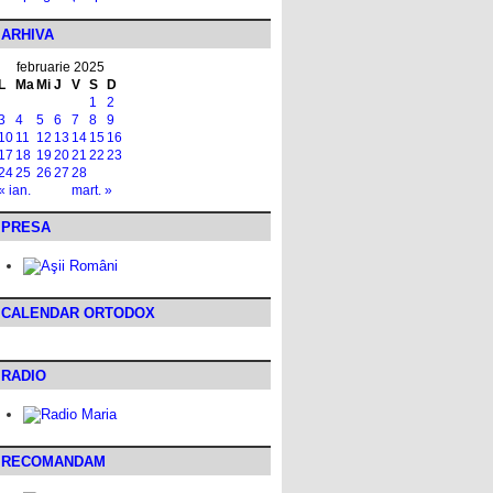
ARHIVA
februarie 2025
L
Ma
Mi
J
V
S
D
1
2
3
4
5
6
7
8
9
10
11
12
13
14
15
16
17
18
19
20
21
22
23
24
25
26
27
28
« ian.
mart. »
PRESA
CALENDAR ORTODOX
RADIO
RECOMANDAM