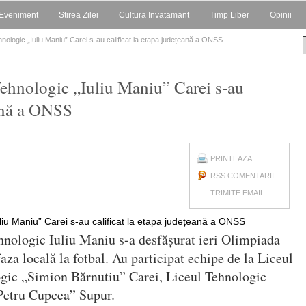
Eveniment
Stirea Zilei
Cultura Invatamant
Timp Liber
Opinii
Tehnologic „Iuliu Maniu” Carei s-au calificat la etapa județeană a ONSS
 Tehnologic „Iuliu Maniu” Carei s-au
eană a ONSS
PRINTEAZA
RSS COMENTARII
TRIMITE EMAIL
hnologic Iuliu Maniu s-a desfășurat ieri Olimpiada
aza locală la fotbal. Au participat echipe de la Liceul
ogic „Simion Bărnutiu” Carei, Liceul Tehnologic
Petru Cupcea” Supur.