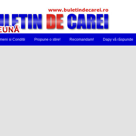
meni si Conditii
Propune o stire!
Recomandam!
Dapy vă răspunde