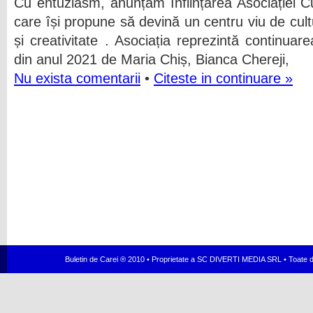
Cu entuziasm, anunțăm înființarea Asociației Cu
care își propune să devină un centru viu de cultu
și creativitate . Asociația reprezintă continuare
din anul 2021 de Maria Chiș, Bianca Chereji,
Nu exista comentarii
•
Citeste in continuare »
Buletin de Carei ® 2010 • Proprietate a SC DIVERTI MEDIA SRL • Toate dr