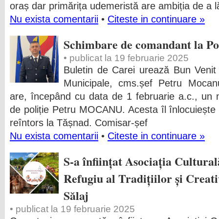
oraș dar primărița udemeristă are ambiția de a l
Nu exista comentarii
•
Citeste in continuare »
Schimbare de comandant la Pol
• publicat la 19 februarie 2025
Buletin de Carei urează Bun Venit 
Municipale, cms.șef Petru Mocanu!
are, începând cu data de 1 februarie a.c., un
de poliție Petru MOCANU. Acesta îl înlocuiește
reîntors la Tășnad. Comisar-șef
Nu exista comentarii
•
Citeste in continuare »
S-a înființat Asociația Cultur
Refugiu al Tradițiilor și Creati
Sălaj
• publicat la 19 februarie 2025