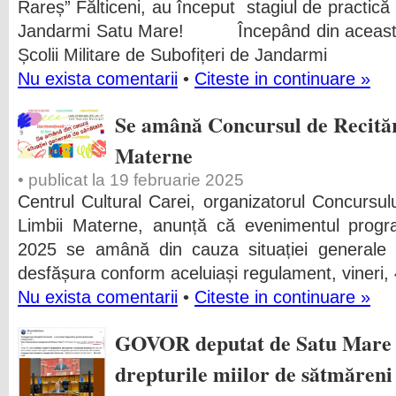
Rareș” Fălticeni, au început stagiul de practică
Jandarmi Satu Mare! Începând din această 
Școlii Militare de Subofițeri de Jandarmi
Nu exista comentarii
•
Citeste in continuare »
Se amână Concursul de Recităr
Materne
• publicat la 19 februarie 2025
Centrul Cultural Carei, organizatorul Concursulu
Limbii Materne, anunță că evenimentul program
2025 se amână din cauza situației generale
desfășura conform aceluiași regulament, vineri, 
Nu exista comentarii
•
Citeste in continuare »
GOVOR deputat de Satu Mare c
drepturile miilor de sătmăre