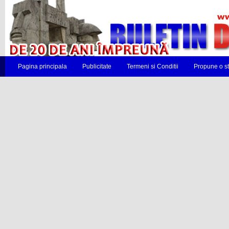
Pagina principala
Publicitate
Termeni si Conditii
Propune o st