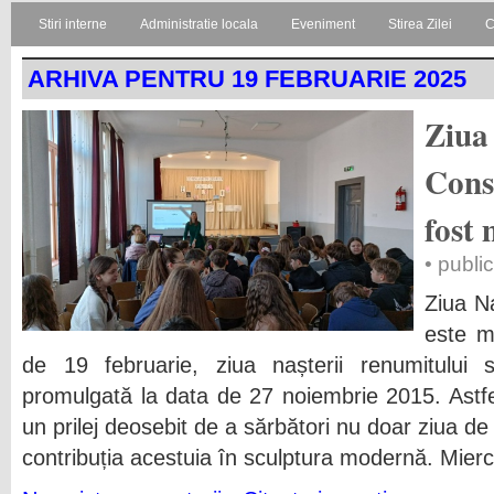
Stiri interne
Administratie locala
Eveniment
Stirea Zilei
C
ARHIVA PENTRU 19 FEBRUARIE 2025
Ziua
Cons
fost 
• publi
Ziua N
este m
de 19 februarie, ziua nașterii renumitului 
promulgată la data de 27 noiembrie 2015. Astfe
un prilej deosebit de a sărbători nu doar ziua de 
contribuția acestuia în sculptura modernă. Mierc