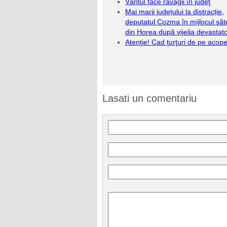
Vântul face ravagii în judeţ
Mai marii județului la distracție,
deputatul Cozma în mijlocul săt
din Horea după vijelia devastat
Atenţie! Cad ţurţuri de pe acoper
Lasati un comentariu