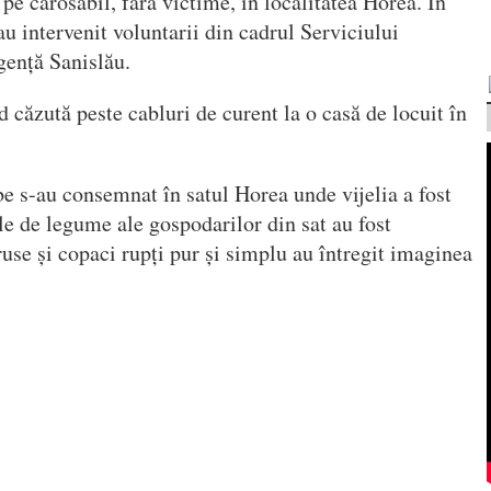
pe carosabil, fără victime, în localitatea Horea. În
au intervenit voluntarii din cadrul Serviciului
gență Sanislău.
 căzută peste cabluri de curent la o casă de locuit în
e s-au consemnat în satul Horea unde vijelia a fost
e de legume ale gospodarilor din sat au fost
se și copaci rupți pur și simplu au întregit imaginea