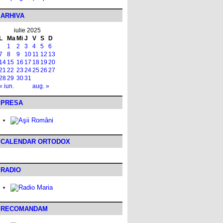
ARHIVA
iulie 2025
L
Ma
Mi
J
V
S
D
1
2
3
4
5
6
7
8
9
10
11
12
13
14
15
16
17
18
19
20
21
22
23
24
25
26
27
28
29
30
31
« iun.
aug. »
PRESA
CALENDAR ORTODOX
RADIO
RECOMANDAM