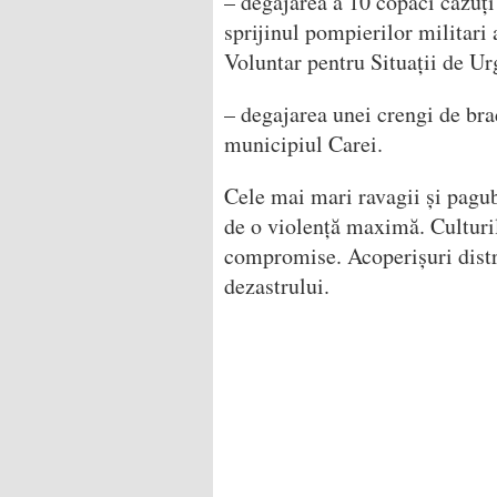
– degajarea a 10 copaci căzuți 
sprijinul pompierilor militari 
Voluntar pentru Situații de Ur
– degajarea unei crengi de brad
municipiul Carei.
Cele mai mari ravagii și pagub
de o violență maximă. Culturil
compromise. Acoperișuri distru
dezastrului.