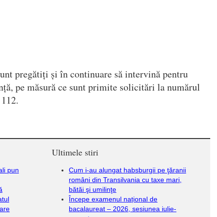
nt pregătiți și în continuare să intervină pentru
ență, pe măsură ce sunt primite solicitări la numărul
 112.
Ultimele stiri
ali pun
Cum i-au alungat habsburgii pe ţăranii
români din Transilvania cu taxe mari,
ă
bătăi şi umilinţe
tul
Începe examenul național de
oare
bacalaureat – 2026, sesiunea iulie-