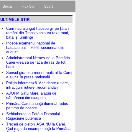
Social
Flux Stiri
Sport
ULTIMELE STIRI
Cum i-au alungat habsburgii pe ţăranii
români din Transilvania cu taxe mari,
bătăi şi umilinţe
Începe examenul național de
bacalaureat – 2026, sesiunea iulie-
august
Administratorul Nemeș de la Primăria
Carei vrea să se facă de râs de toți
banii
Sensul giratoriu recent realizat la Carei
a ajuns în presa națională
Poliția informează. Accidente rutiere,
infracțiuni rutiere, recomandări
AJOFM Satu Mare, alături de
sătmărenii din diaspora
Primăria Carei anunță iluminat redus
pe timp de noapte
Schimbarea la Faţă a Domnului.
Rugăciune puternică
Treceri de pietoni AȘA NU la Carei.
Cod roșu de incompetență la Primăria