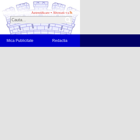
Autentificare
•
Abonati-va
Mica Publicitate
Redactia