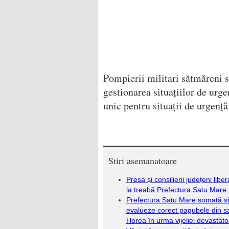
Pompierii militari sătmăreni su
gestionarea situațiilor de urg
unic pentru situații de urgență
Stiri asemanatoare
Presa și consilierii județeni liber
la treabă Prefectura Satu Mare
Prefectura Satu Mare somată s
evalueze corect pagubele din sa
Horea în urma vijeliei devastat