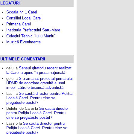
LEGATURI
Scoala nr. 1 Carei
Consiliul Local Carei
Primaria Carei
Institutia Prefectului Satu-Mare
Colegiul Tehnic "Iuliu Maniu"
Muzică Evenimente
ULTIMELE COMENTARII
gelu
la
Sensul giratoriu recent realizat
la Carei a ajuns în presa națională
gelu
la
S-a amânat proiectul primarului
UDMR de acordare gratuită a unui
imobil către o biserică adventistă
Laci
la
Se caută director pentru Poliția
Locală Carei. Pentru cine se
pregătește postul?
Buletin de Carei
la
Se caută director
pentru Poliția Locală Carei. Pentru
cine se pregătește postul?
Laszlo
la
Se caută director pentru
Poliția Locală Carei. Pentru cine se
pregătește postul?