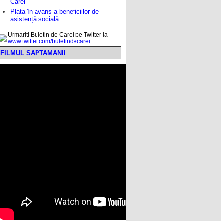
Carei
Plata în avans a beneficiilor de
asistență socială
Urmariti Buletin de Carei pe Twitter la
www.twitter.com/buletindecarei
FILMUL SAPTAMANII