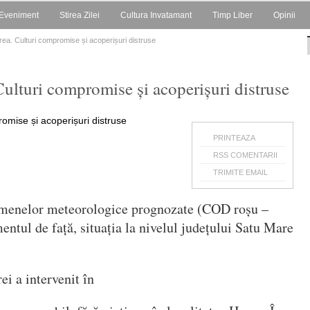
Eveniment
Stirea Zilei
Cultura Invatamant
Timp Liber
Opinii
rea. Culturi compromise și acoperișuri distruse
Culturi compromise și acoperișuri distruse
PRINTEAZA
RSS COMENTARII
TRIMITE EMAIL
omenelor meteorologice prognozate (COD roșu –
entul de față, situația la nivelul județului Satu Mare
i a intervenit în