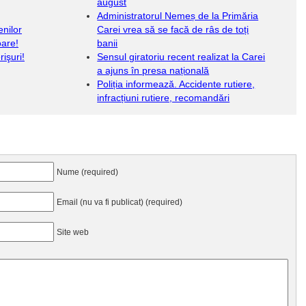
august
Administratorul Nemeș de la Primăria
enilor
Carei vrea să se facă de râs de toți
oare!
banii
işuri!
Sensul giratoriu recent realizat la Carei
a ajuns în presa națională
Poliția informează. Accidente rutiere,
infracțiuni rutiere, recomandări
Nume (required)
Email (nu va fi publicat) (required)
Site web