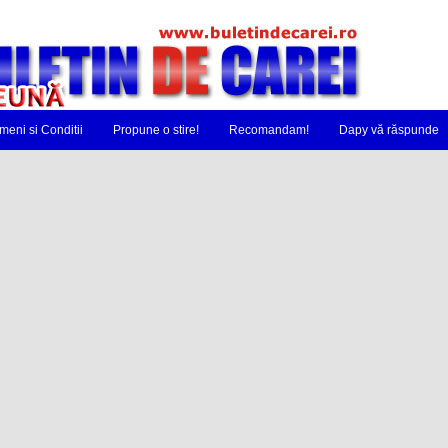
meni si Conditii
Propune o stire!
Recomandam!
Dapy vă răspunde