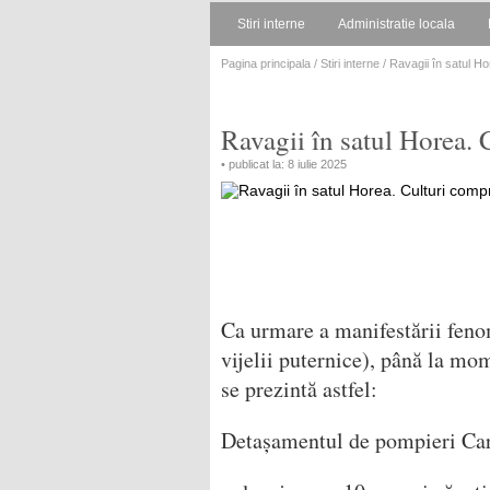
Stiri interne
Administratie locala
Pagina principala
/
Stiri interne
/ Ravagii în satul Ho
Ravagii în satul Horea. 
• publicat la: 8 iulie 2025
Ca urmare a manifestării fen
vijelii puternice), până la mom
se prezintă astfel:
Detașamentul de pompieri Care