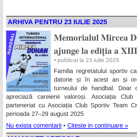
ARHIVA PENTRU 23 IULIE 2025
Memorialul Mircea D
ajunge la ediția a XII
• publicat la 23 iulie 2025
Familia regretatului sportiv 
datorie și în acest an și o
turneului de handbal. Doar c
apreciază careienii valoroși. Asociația Clu
parteneriat cu Asociația Club Sportiv Team Cr
perioada 27–29 august 2025
Nu exista comentarii
•
Citeste in continuare »