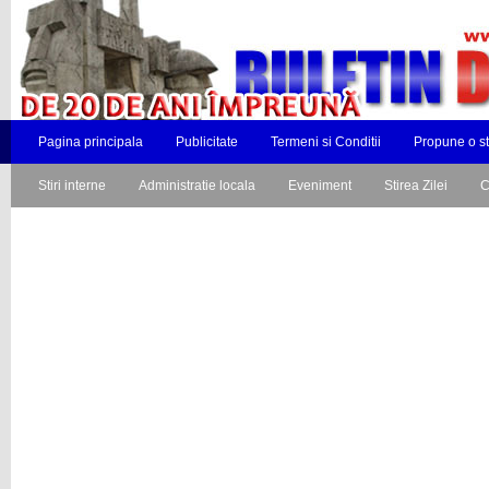
Pagina principala
Publicitate
Termeni si Conditii
Propune o st
Stiri interne
Administratie locala
Eveniment
Stirea Zilei
C