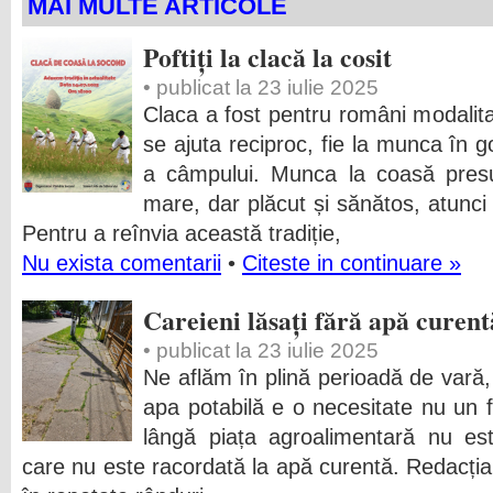
MAI MULTE ARTICOLE
Poftiți la clacă la cosit
• publicat la 23 iulie 2025
Claca a fost pentru români modalit
se ajuta reciproc, fie la munca în 
a câmpului. Munca la coasă presu
mare, dar plăcut și sănătos, atunci c
Pentru a reînvia această tradiție,
Nu exista comentarii
•
Citeste in continuare »
Careieni lăsați fără apă curent
• publicat la 23 iulie 2025
Ne aflăm în plină perioadă de vară,
apa potabilă e o necesitate nu un f
lângă piața agroalimentară nu es
care nu este racordată la apă curentă. Redacția