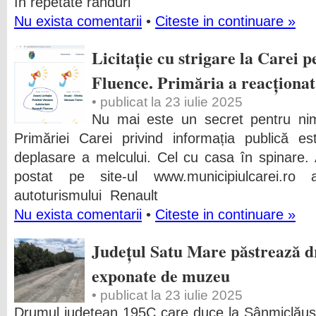
în repetate rânduri
Nu exista comentarii
•
Citeste in continuare »
Licitație cu strigare la Carei 
Fluence. Primăria a reacționat
• publicat la 23 iulie 2025
Nu mai este un secret pentru nim
Primăriei Carei privind informația publică 
deplasare a melcului. Cel cu casa în spinare. A
postat pe site-ul www.municipiulcarei.ro 
autoturismului Renault
Nu exista comentarii
•
Citeste in continuare »
Județul Satu Mare păstrează d
exponate de muzeu
• publicat la 23 iulie 2025
Drumul județean 195C care duce la Sânmiclăuș 