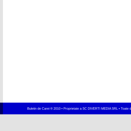
Buletin de Carei ® 2010 • Proprietate a SC DIVERTI MEDIA SRL • Toate dr