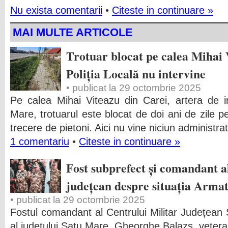
Nu exista comentarii
•
Citeste in continuare »
MAI MULTE ARTICOLE
Trotuar blocat pe calea Mihai 
Poliția Locală nu intervine
• publicat la 29 octombrie 2025
Pe calea Mihai Viteazu din Carei, artera de i
Mare, trotuarul este blocat de doi ani de zile p
trecere de pietoni.
Aici nu vine niciun administra
1 comentariu
•
Citeste in continuare »
Fost subprefect și comandant a
județean despre situația Arma
• publicat la 29 octombrie 2025
Fostul comandant al Centrului Militar Județean 
al județului Satu Mare, Gheorghe Balazs, veteran