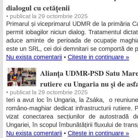
dialogul cu cetățenii
• publicat la 29 octombrie 2025
Primarul și viceprimarul UDMR de la primăria Ca
permit iobagilor niciun dialog. Tratamentul dicta
aduce aminte de perioada de ocupație maghia
este un SRL, cei doi demnitari se comportă de p
Nu exista comentarii
•
Citeste in continuare »
Alianța UDMR-PSD Satu Mare s
rutiere cu Ungaria nu și de as
• publicat la 29 octombrie 2025
Ieri a avut loc în Ungaria, la Zsáka, o reuniune 
româno-maghiar dedicat infrastructurii rutiere. P
vizat conectarea secțiunilor de autostradă de
Ungariei, în scopul îmbunătățirii fluxului de trans
Nu exista comentarii
•
Citeste in continuare »