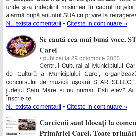
unde și-a îndeplinit misiunea în cadrul forțe
alarmă după anunțul SUA cu privire la retragere
Nu exista comentarii
•
Citeste in continuare »
Se caută cea mai bună voce.
Carei
• publicat la 29 octombrie 2025
Centrul Cultural al Municipiului Car
de Cultură a Municipiului Carei, organizea
concursului de muzică ușoară STAR SELECT, de
județul Satu Mare și nu numai. Ești elev? Ai t
Înscrie-te
Nu exista comentarii
•
Citeste in continuare »
Careienii sunt blocați la comen
Primăriei Carei. Toate primări