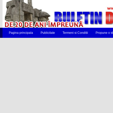
Pagina principala
Publicitate
Termeni si Conditii
Propune o st