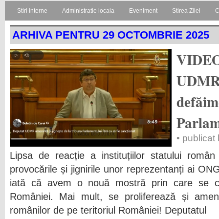
Stiri interne
Administratie locala
Eveniment
Stirea Zilei
C
ARHIVA PENTRU 29 OCTOMBRIE 2025
VIDEO
UDMR 
defăim
Parlam
• publicat
Lipsa de reacție a instituțiilor statului român
provocările și jignirile unor reprezentanți ai ON
iată că avem o nouă mostră prin care se cal
României. Mai mult, se proliferează și ameni
românilor de pe teritoriul României! Deputatul