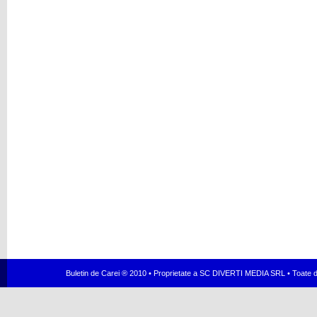
Buletin de Carei ® 2010 • Proprietate a SC DIVERTI MEDIA SRL • Toate dr