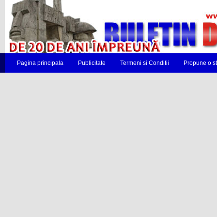
Pagina principala
Publicitate
Termeni si Conditii
Propune o st