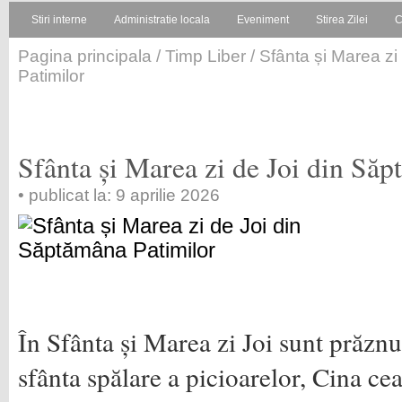
Stiri interne
Administratie locala
Eveniment
Stirea Zilei
C
Pagina principala
/
Timp Liber
/ Sfânta și Marea z
Patimilor
Sfânta și Marea zi de Joi din Să
• publicat la: 9 aprilie 2026
În Sfânta și Marea zi Joi sunt prăznu
sfânta spălare a picioarelor, Cina ce