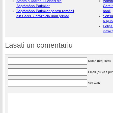
Sfânta și Marea Zi Vineri din
Admini
Săptămâna Patimilor
Carei 
Săptămâna Patimilor pentru românii
banii
din Carei. Obrăznicia unui primar
Sensul
a ajun
Poliți
infrac
Lasati un comentariu
Nume (required)
Email (nu va fi pub
Site web