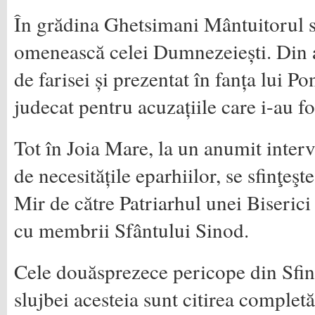
În grădina Ghetsimani Mântuitorul 
omenească celei Dumnezeiești. Din ac
de farisei și prezentat în fanța lui Pon
judecat pentru acuzațiile care i-au fo
Tot în Joia Mare, la un anumit interv
de necesitățile eparhiilor, se sfinţeşt
Mir de către Patri­arhul unei Biseric
cu membrii Sfân­tului Sinod.
Cele douăsprezece pericope din Sfin
slujbei acesteia sunt citirea completă