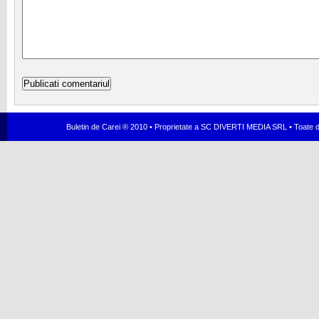
Buletin de Carei ® 2010 • Proprietate a SC DIVERTI MEDIA SRL • Toate dr