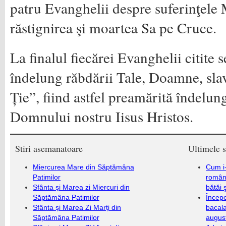
patru Evanghelii despre suferinţele 
răstig­nirea şi moartea Sa pe Cruce.
La finalul fiecărei Evanghelii citite s
îndelung răbdării Tale, Doamne, sla
Ție”, fiind astfel preamărită îndelun
Domnului nostru Iisus Hristos.
Stiri asemanatoare
Ultimele s
Miercurea Mare din Săptămâna
Cum i-
Patimilor
români
Sfânta și Marea zi Miercuri din
bătăi 
Săptămâna Patimilor
Încep
Sfânta și Marea Zi Marți din
bacala
Săptămâna Patimilor
augus