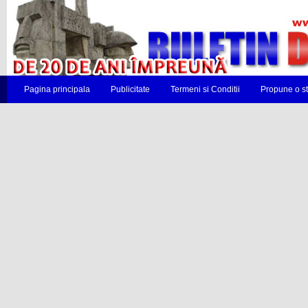
Pagina principala
Publicitate
Termeni si Conditii
Propune o st