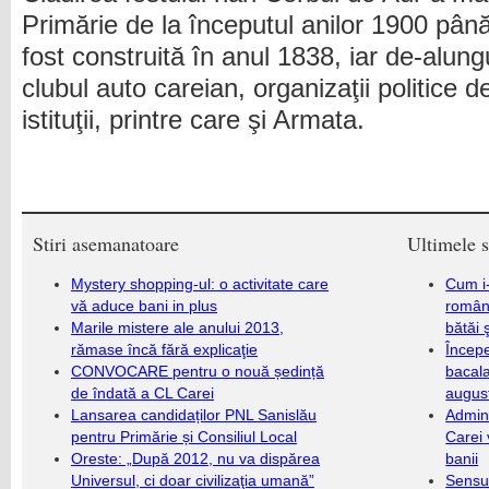
Primărie de la începutul anilor 1900 pân
fost construită în anul 1838, iar de-alung
clubul auto careian, organizaţii politice d
istituţii, printre care şi Armata.
Stiri asemanatoare
Ultimele s
Mystery shopping-ul: o activitate care
Cum i-
vă aduce bani in plus
români
Marile mistere ale anului 2013,
bătăi 
rămase încă fără explicaţie
Încep
CONVOCARE pentru o nouă ședință
bacala
de îndată a CL Carei
augus
Lansarea candidaților PNL Sanislău
Admini
pentru Primărie și Consiliul Local
Carei 
Oreste: „După 2012, nu va dispărea
banii
Universul, ci doar civilizaţia umană”
Sensul