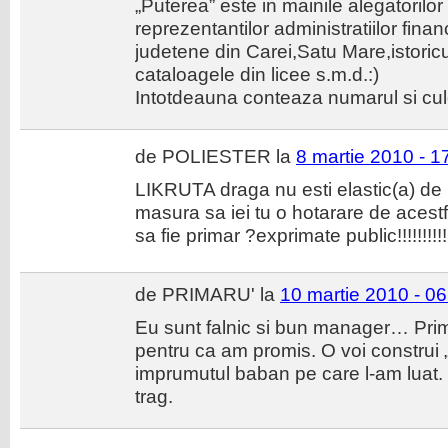
„Puterea” este in mainile alegatorilor
reprezentantilor administratiilor financ
judetene din Carei,Satu Mare,istoric
cataloagele din licee s.m.d.:)
Intotdeauna conteaza numarul si cul
de POLIESTER la
8 martie 2010 - 1
LIKRUTA draga nu esti elastic(a) de l
masura sa iei tu o hotarare de acestfe
sa fie primar ?exprimate public!!!!!!!!!!
de PRIMARU' la
10 martie 2010 - 06
Eu sunt falnic si bun manager… Pr
pentru ca am promis. O voi construi 
imprumutul baban pe care l-am luat. 
trag.