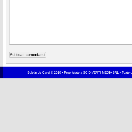
Buletin de Carei ® 2010 • Proprietate a SC DIVERTI MEDIA SRL • Toate dr