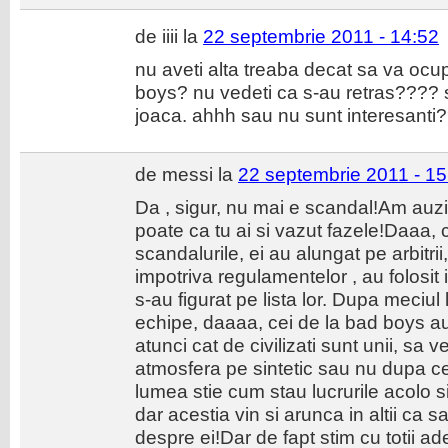
de iiii la
22 septembrie 2011 - 14:52
nu aveti alta treaba decat sa va ocupa
boys? nu vedeti ca s-au retras???? sc
joaca. ahhh sau nu sunt interesanti
de messi la
22 septembrie 2011 - 15
Da , sigur, nu mai e scandal!Am auzi
poate ca tu ai si vazut fazele!Daaa, 
scandalurile, ei au alungat pe arbitrii
impotriva regulamentelor , au folosit 
s-au figurat pe lista lor. Dupa meciul
echipe, daaaa, cei de la bad boys a
atunci cat de civilizati sunt unii, sa
atmosfera pe sintetic sau nu dupa c
lumea stie cum stau lucrurile acolo s
dar acestia vin si arunca in altii ca
despre ei!Dar de fapt stim cu totii ad