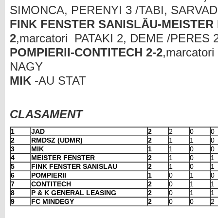
SIMONCA, PERENYI 3 /TABI, SARVAD
FINK FENSTER SANISLĂU-MEISTER 
2
,marcatori PATAKI 2, DEME /PERES 
POMPIERII-CONTITECH 2-2
,marcato
NAGY
MIK
-AU STAT
CLASAMENT
1
JAD
2
2
0
0
2
RMDSZ (UDMR)
2
1
1
0
3
MIK
1
1
0
0
4
MEISTER FENSTER
2
1
0
1
5
FINK FENSTER SANISLAU
2
1
0
1
6
POMPIERII
1
0
1
0
7
CONTITECH
2
0
1
1
8
P & K GENERAL LEASING
2
0
1
1
9
FC MINDEGY
2
0
0
2