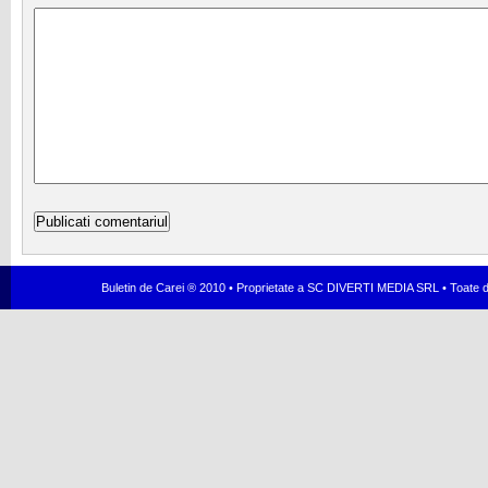
Buletin de Carei ® 2010 • Proprietate a SC DIVERTI MEDIA SRL • Toate dr