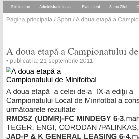
Stiri interne
Administratie locala
Eveniment
Stirea Zilei
C
Pagina principala
/
Sport
/ A doua etapă a Campion
A doua etapă a Campionatului de
• publicat la: 21 septembrie 2011
A doua etapă a celei de-a IX-a ediţii a
Campionatului Local de Minifotbal a co
următoarele rezultate
RMDSZ (UDMR)-FC MINDEGY 6-3
,ma
TEGER, ENGI, CORODAN /PALINKAS,
JAD-P & K GENERAL LEASING 6-4,
m