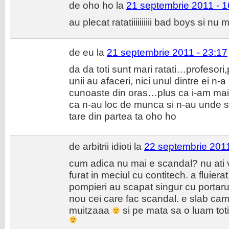
de oho ho la
21 septembrie 2011 - 1
au plecat ratatiiiiiiiiii bad boys si n
de eu la
21 septembrie 2011 - 23:17
da da toti sunt mari ratati…profesori,p
unii au afaceri, nici unul dintre ei n-a
cunoaste din oras…plus ca i-am mai 
ca n-au loc de munca si n-au unde
tare din partea ta oho ho
de arbitrii idioti la
22 septembrie 2011
cum adica nu mai e scandal? nu ati 
furat in meciul cu contitech. a fluier
pompieri au scapat singur cu portarul
nou cei care fac scandal. e slab camp
muitzaaa
si pe mata sa o luam tot