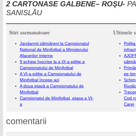
2 CARTONASE GALBENE
– ROŞU-
PA
SANISLĂU
Stiri asemanatoare
Ultimele s
Jandarmii sătmăreni la Campionatul
Poliți
Naţional de Minifotbal a Ministerului
infrac
Afacerilor Interne
AJOFM
9 echipe înscrise la a IX-a ediţie a
sătmăr
Campionatului de Minifotbal
Primăr
A VI-a ediţie a Campionatului de
pe ti
Minifotbal începe azi
Schim
A doua etapă a Campionatului de
Rugăc
Minifotbal
Trecer
Campionatul de Minifotbal, etapa a VI-
Cod r
a
Carei
comentarii