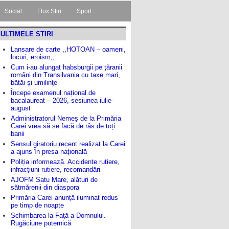
Social
Flux Stiri
Sport
ULTIMELE STIRI
Lansare de carte ,,HOTOAN – oameni,
locuri, eroism,,
Cum i-au alungat habsburgii pe ţăranii
români din Transilvania cu taxe mari,
bătăi şi umilinţe
Începe examenul național de
bacalaureat – 2026, sesiunea iulie-
august
Administratorul Nemeș de la Primăria
Carei vrea să se facă de râs de toți
banii
Sensul giratoriu recent realizat la Carei
a ajuns în presa națională
Poliția informează. Accidente rutiere,
infracțiuni rutiere, recomandări
AJOFM Satu Mare, alături de
sătmărenii din diaspora
Primăria Carei anunță iluminat redus
pe timp de noapte
Schimbarea la Faţă a Domnului.
Rugăciune puternică