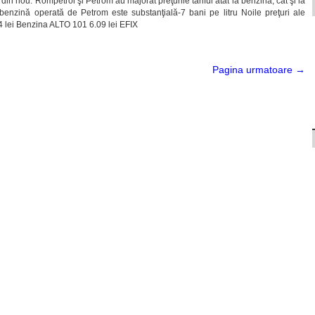
in nou. Rompetrol şi Petrom au majorat preţurile tariful atât la benzină, cât şi la
benzină operată de Petrom este substanţială-7 bani pe litru Noile preţuri ale
4 lei Benzina ALTO 101 6.09 lei EFIX
Pagina urmatoare →