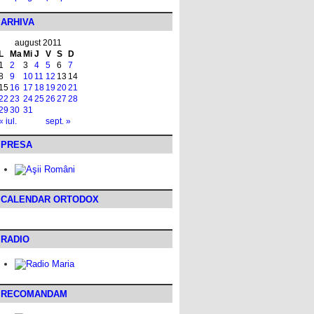
ARHIVA
august 2011
L
Ma
Mi
J
V
S
D
1
2
3
4
5
6
7
8
9
10
11
12
13
14
15
16
17
18
19
20
21
22
23
24
25
26
27
28
29
30
31
« iul.
sept. »
PRESA
CALENDAR ORTODOX
RADIO
RECOMANDAM