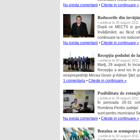
Nu exista comentarii
•
Citeste in continuare »
Reducerile din învăță
• publicat la 30 august 2011
După ce MECTS și guver
învățământ, au făcut câ
continuare la noi reducer
Nu exista comentarii
•
Citeste in continuare »
Recepţia podului de l
• publicat la 30 august 2011
Marţi, 29 august, în loc
Recepţia a avut loc în 
vicepreşedinţii Mircea Govor şi Adrian Ştef, 
1 comentariu
•
Citeste in continuare »
Posibilitate de rotunji
• publicat la 30 august 2011
În perioada 20-31 oct
România.Pentru judeţul 
sunt pentru municipiul Sa
Nu exista comentarii
•
Citeste in continuare »
Benzina se scumpeşte m
• publicat la 30 august 2011