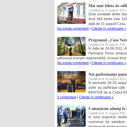
Mai sunt bilete de od
• publicat la 31 august 2011
Doar jumătate dintre bile
doar 469 dintre cele 101
data de 31 august Casa J
Nu exista comentarii
•
Citeste in continuare »
Programul „Casa Verde
• publicat la 31 august 2011
În data de 24.08.2011, Ad
Persoane Fizice propuse
utilizează energie regenerabilă, inclusiv înl
Nu exista comentarii
•
Citeste in continuare »
Noi performanţe pentr
• publicat la 31 august 2011
În perioada 26-28 augus
unde au participat câte 
KRISTOF de la Clubul Ele
2 comentarii
•
Citeste in continuare »
5 sătmăreni admişi la 
• publicat la 31 august 2011
In luna august,la sediil
concursul de admitere.
eliminatorii (vizita medica