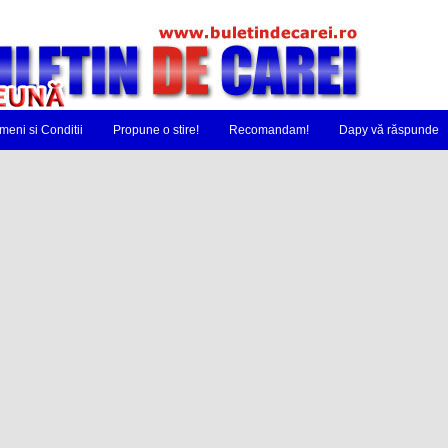
meni si Conditii
Propune o stire!
Recomandam!
Dapy vă răspunde