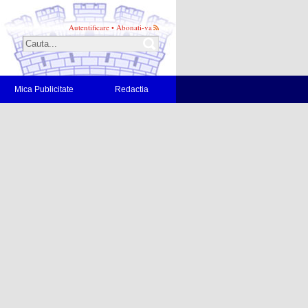
Autentificare
•
Abonati-va
Mica Publicitate
Redactia