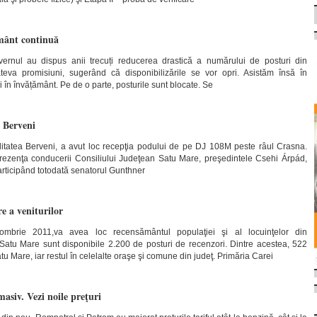
mânt continuă
nul au dispus anii trecuți reducerea drastică a numărului de posturi din
teva promisiuni, sugerând că disponibilizările se vor opri. Asistăm însă în
i în învățământ. Pe de o parte, posturile sunt blocate. Se
a Berveni
alitatea Berveni, a avut loc recepţia podului de pe DJ 108M peste râul Crasna.
prezenţa conducerii Consiliului Judeţean Satu Mare, preşedintele Csehi Árpád,
participând totodată senatorul Gunthner
re a veniturilor
ombrie 2011,va avea loc recensământul populaţiei şi al locuinţelor din
Satu Mare sunt disponibile 2.200 de posturi de recenzori. Dintre acestea, 522
tu Mare, iar restul în celelalte oraşe şi comune din judeţ. Primăria Carei
asiv. Vezi noile preţuri