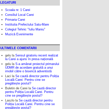
LEGATURI
Scoala nr. 1 Carei
Consiliul Local Carei
Primaria Carei
Institutia Prefectului Satu-Mare
Colegiul Tehnic "Iuliu Maniu"
Muzică Evenimente
ULTIMELE COMENTARII
gelu
la
Sensul giratoriu recent realizat
la Carei a ajuns în presa națională
gelu
la
S-a amânat proiectul primarului
UDMR de acordare gratuită a unui
imobil către o biserică adventistă
Laci
la
Se caută director pentru Poliția
Locală Carei. Pentru cine se
pregătește postul?
Buletin de Carei
la
Se caută director
pentru Poliția Locală Carei. Pentru
cine se pregătește postul?
Laszlo
la
Se caută director pentru
Poliția Locală Carei. Pentru cine se
pregătește postul?