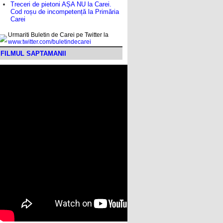
Treceri de pietoni AȘA NU la Carei.
Cod roșu de incompetență la Primăria
Carei
Urmariti Buletin de Carei pe Twitter la
www.twitter.com/buletindecarei
FILMUL SAPTAMANII