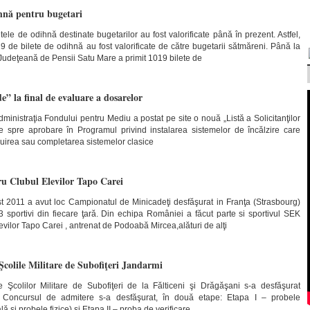
ihnă pentru bugetari
tele de odihnă destinate bugetarilor au fost valorificate până în prezent. Astfel,
9 de bilete de odihnă au fost valorificate de către bugetarii sătmăreni. Până la
udeţeană de Pensii Satu Mare a primit 1019 bilete de
” la final de evaluare a dosarelor
ministraţia Fondului pentru Mediu a postat pe site o nouă „Listă a Solicitanţilor
 spre aprobare în Programul privind instalarea sistemelor de încălzire care
ocuirea sau completarea sistemelor clasice
u Clubul Elevilor Tapo Carei
t 2011 a avut loc Campionatul de Minicadeţi desfăşurat in Franţa (Strasbourg)
3 sportivi din fiecare ţară. Din echipa României a făcut parte si sportivul SEK
vilor Tapo Carei , antrenat de Podoabă Mircea,alături de alţi
Şcolile Militare de Subofiţeri Jandarmi
e Şcolilor Militare de Subofiţeri de la Fălticeni şi Drăgăşani s-a desfăşurat
 Concursul de admitere s-a desfăşurat, în două etape: Etapa I – probele
lă şi probele fizice) şi Etapa II – proba de verificare