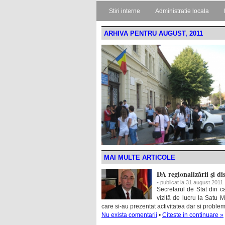
Stiri interne
Administratie locala
ARHIVA PENTRU AUGUST, 2011
MAI MULTE ARTICOLE
DA regionalizării şi di
• publicat la 31 august 2011
Secretarul de Stat din cad
vizită de lucru la Satu Ma
care si-au prezentat activitatea dar si proble
Nu exista comentarii
•
Citeste in continuare »