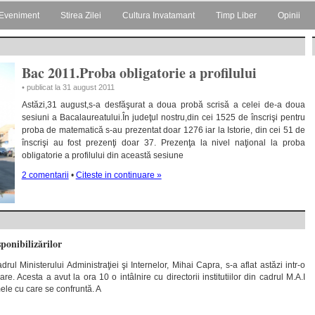
Eveniment
Stirea Zilei
Cultura Invatamant
Timp Liber
Opinii
Bac 2011.Proba obligatorie a profilului
• publicat la 31 august 2011
Astăzi,31 august,s-a desfăşurat a doua probă scrisă a celei de-a doua
sesiuni a Bacalaureatului.În judeţul nostru,din cei 1525 de înscrişi pentru
proba de matematică s-au prezentat doar 1276 iar la Istorie, din cei 51 de
înscrişi au fost prezenţi doar 37. Prezenţa la nivel naţional la proba
obligatorie a profilului din această sesiune
2 comentarii
•
Citeste in continuare »
sponibilizărilor
rul Ministerului Administraţiei şi Internelor, Mihai Capra, s-a aflat astăzi intr-o
re. Acesta a avut la ora 10 o intâlnire cu directorii institutiilor din cadrul M.A.I
mele cu care se confruntă. A