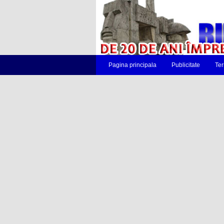
Pagina principala
Publicitate
Ter