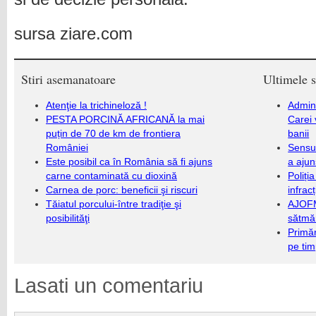
sursa ziare.com
Stiri asemanatoare
Ultimele s
Atenţie la trichineloză !
Admini
PESTA PORCINĂ AFRICANĂ la mai
Carei 
puțin de 70 de km de frontiera
banii
României
Sensul
Este posibil ca în România să fi ajuns
a ajun
carne contaminată cu dioxină
Poliți
Carnea de porc: beneficii şi riscuri
infrac
Tăiatul porcului-între tradiţie şi
AJOFM
posibilităţi
sătmăr
Primăr
pe ti
Lasati un comentariu