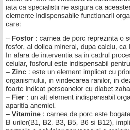
iata ca specialistii ne asigura ca aceast
elemente indispensabile functionarii org
care:
–
Fosfor
: carnea de porc reprezinta o 
fosfor, al doilea mineral, dupa calciu, ca
In afara de interventia sa in cadrul proce
celular, fosforul este indispensabil pentr
–
Zinc
: este un element implicat cu prio
organismului, in vindecarea ranilor, in de
foarte indicat persoanelor cu diabet zaha
–
Fier
: un alt element indispensabil org
aparitia anemiei.
–
Vitamine
: carnea de porc este bogata
B-urilor(B1, B2, B3, B5, B6 si B12), impl