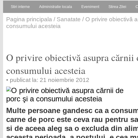
Stiri interne
Administratie locala
Eveniment
Stirea Zilei
C
Pagina principala
/
Sanatate
/ O privire obiectivă 
consumului acesteia
O privire obiectivă asupra cărnii 
consumului acesteia
• publicat la: 21 noiembrie 2012
Multe persoane gandesc ca a consu
carne de porc este ceva rau pentru s
si de aceea aleg sa o excluda din ali
aceasta perioada, a postului, e cea ma