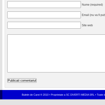
Nume (required)
Email (nu va fi pub
Site web
Buletin de Carei ® 2010 • Proprietate a SC DIVERTI MEDIA SRL • Toate dr