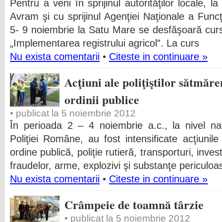
Pentru a veni în sprijinul autorităţilor locale, la
Avram şi cu sprijinul Agenţiei Naţionale a Funcţi
5- 9 noiembrie la Satu Mare se desfăşoară cur
„Implementarea registrului agricol”. La curs
Nu exista comentarii
•
Citeste in continuare »
Acţiuni ale poliţiştilor sătmăr
ordinii publice
• publicat la 5 noiembrie 2012
În perioada 2 – 4 noiembrie a.c., la nivel naţi
Poliţiei Române, au fost intensificate acţiunile 
ordine publică, poliţie rutieră, transporturi, inves
fraudelor, arme, explozivi şi substanţe periculoa
Nu exista comentarii
•
Citeste in continuare »
Crâmpeie de toamnă târzie
• publicat la 5 noiembrie 2012