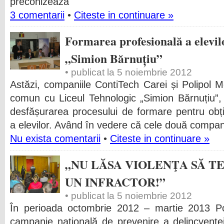
preconizează
3 comentarii
•
Citeste in continuare »
Formarea profesională a elevil
„Simion Bărnuțiu”
• publicat la 5 noiembrie 2012
Astăzi, companiile ContiTech Carei și Polipol M
comun cu Liceul Tehnologic „Simion Bărnuțiu”,
desfășurarea procesului de formare pentru obțin
a elevilor. Având în vedere că cele două compan
Nu exista comentarii
•
Citeste in continuare »
„NU LĂSA VIOLENŢA SĂ T
UN INFRACTOR!”
• publicat la 5 noiembrie 2012
În perioada octombrie 2012 – martie 2013 P
campanie naţională de prevenire a delincvenţei 