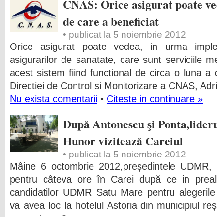
CNAS: Orice asigurat poate ved
de care a beneficiat
• publicat la 5 noiembrie 2012
Orice asigurat poate vedea, in urma impl
asigurarilor de sanatate, care sunt serviciile m
acest sistem fiind functional de circa o luna a d
Directiei de Control si Monitorizare a CNAS, Adr
Nu exista comentarii
•
Citeste in continuare »
După Antonescu şi Ponta,lid
Hunor vizitează Careiul
• publicat la 5 noiembrie 2012
Mâine 6 octombrie 2012,preşedintele UDMR, 
pentru câteva ore în Carei după ce in preal
candidatilor UDMR Satu Mare pentru alegerile
va avea loc la hotelul Astoria din municipiul re