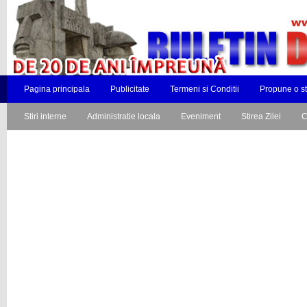
Pagina principala
Publicitate
Termeni si Conditii
Propune o st
Stiri interne
Administratie locala
Eveniment
Stirea Zilei
C