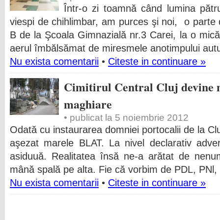
Într-o zi toamnă când lumina pătru
viespi de chihlimbar, am purces şi noi, o parte d
B de la Şcoala Gimnazială nr.3 Carei, la o mică
aerul îmbălsămat de miresmele anotimpului aut
Nu exista comentarii
•
Citeste in continuare »
Cimitirul Central Cluj devine 
maghiare
• publicat la 5 noiembrie 2012
Odată cu instaurarea domniei portocalii de la C
aşezat marele BLAT. La nivel declarativ advers
asiduuă. Realitatea însă ne-a arătat de nen
mână spală pe alta. Fie că vorbim de PDL, PNl
Nu exista comentarii
•
Citeste in continuare »