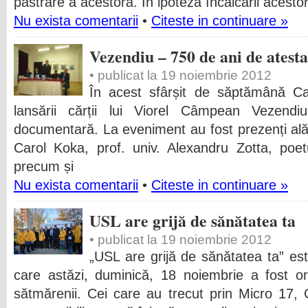
păstrare a acestora. În ipoteza încălcării acestor 
Nu exista comentarii
•
Citeste in continuare »
Vezendiu – 750 de ani de ates
• publicat la 19 noiembrie 2012
În acest sfârșit de săptămână Ca
lansării cărții lui Viorel Câmpean Vezend
documentară. La eveniment au fost prezenți alăt
Carol Koka, prof. univ. Alexandru Zotta, poetu
precum și
Nu exista comentarii
•
Citeste in continuare »
USL are grijă de sănătatea ta
• publicat la 19 noiembrie 2012
„USL are grijă de sănătatea ta” es
care astăzi, duminică, 18 noiembrie a fost o
sătmărenii. Cei care au trecut prin Micro 17,