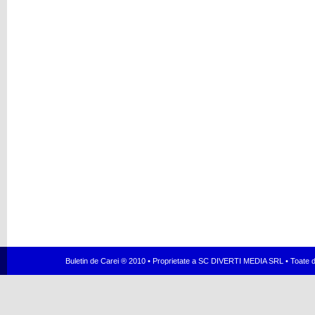
Buletin de Carei ® 2010 • Proprietate a SC DIVERTI MEDIA SRL • Toate dr