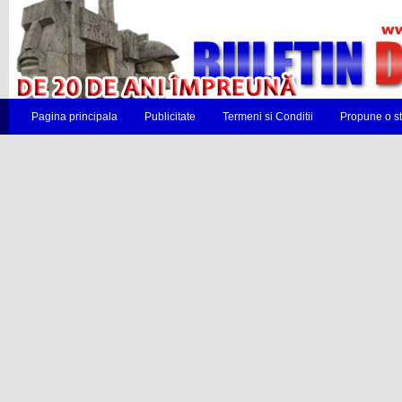
Pagina principala
Publicitate
Termeni si Conditii
Propune o st