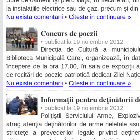
Sute de oameni îşi pierd viaţa, în fiecare an, di
la instalaţiile electrice sau de gaz, precum şi din
Nu exista comentarii
•
Citeste in continuare »
Concurs de poezii
• publicat la 19 noiembrie 2012
Direcția de Cultură a municipiu
Biblioteca Municipală Carei, organizează, în d
începere de la ora 17.00, în sala de expoziții 
de recitări de poezie patriotică dedicat Zilei Na
Nu exista comentarii
•
Citeste in continuare »
Informaţii pentru deţinătorii 
• publicat la 19 noiembrie 2012
Poliţiştii Serviciului Arme, Exploz
atrag atenţia deţinătorilor de arme neletale asup
stricteţe a prevederilor legale privind deţin