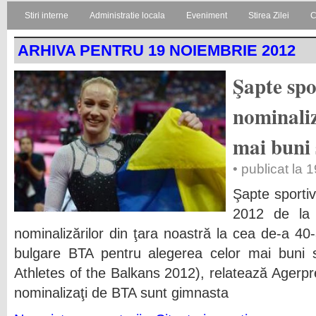
Stiri interne
Administratie locala
Eveniment
Stirea Zilei
C
ARHIVA PENTRU 19 NOIEMBRIE 2012
Şapte spo
nominaliz
mai buni 
• publicat la
Şapte sportiv
2012 de la 
nominalizărilor din ţara noastră la cea de-a 40
bulgare BTA pentru alegerea celor mai buni s
Athletes of the Balkans 2012), relatează Agerpr
nominalizaţi de BTA sunt gimnasta