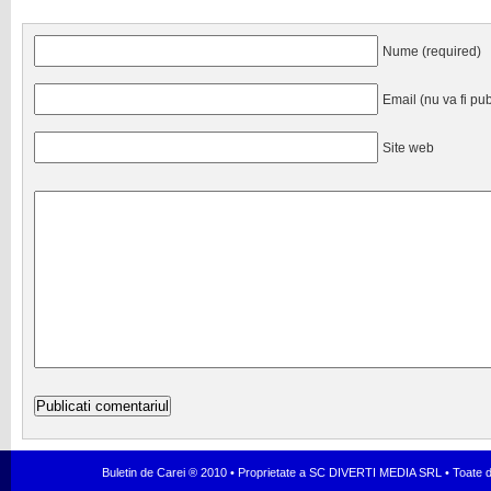
Nume (required)
Email (nu va fi pub
Site web
Buletin de Carei ® 2010 • Proprietate a SC DIVERTI MEDIA SRL • Toate dr