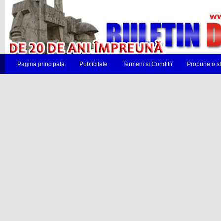
Pagina principala
Publicitate
Termeni si Conditii
Propune o st