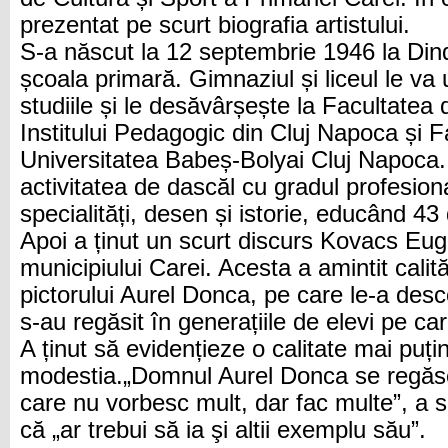
prezentat pe scurt biografia artistului.
S-a născut la 12 septembrie 1946 la Di
școala primară. Gimnaziul și liceul le va
studiile și le desăvârșește la Facultatea 
Institului Pedagogic din Cluj Napoca și Fa
Universitatea Babeș-Bolyai Cluj Napoca.
activitatea de dascăl cu gradul profesion
specialități, desen și istorie, educând 43 
Apoi a ținut un scurt discurs Kovacs Eug
municipiului Carei. Acesta a amintit calită
pictorului Aurel Donca, pe care le-a desco
s-au regăsit în generațiile de elevi pe car
A ținut să evidențieze o calitate mai puți
modestia.„Domnul Aurel Donca se regăse
care nu vorbesc mult, dar fac multe”, a
că „ar trebui să ia şi altii exemplu său”.