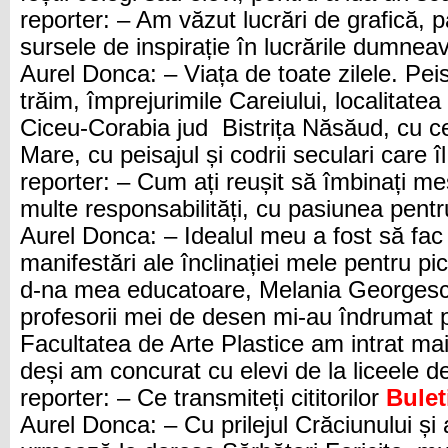
reporter: – Am văzut lucrări de grafică, p
sursele de inspirație în lucrările dumnea
Aurel Donca: – Viața de toate zilele. Peis
trăim, împrejurimile Careiului, localitatea
Ciceu-Corabia jud Bistrița Năsăud, cu ce
Mare, cu peisajul și codrii seculari care î
reporter: – Cum ați reușit să îmbinați m
multe responsabilități, cu pasiunea pentr
Aurel Donca: – Idealul meu a fost să fac
manifestări ale înclinației mele pentru pi
d-na mea educatoare, Melania Georgescu
profesorii mei de desen mi-au îndrumat pr
Facultatea de Arte Plastice am intrat mai
deși am concurat cu elevi de la liceele de
reporter: – Ce transmiteți cititorilor
Bulet
Aurel Donca: – Cu prilejul Crăciunului și