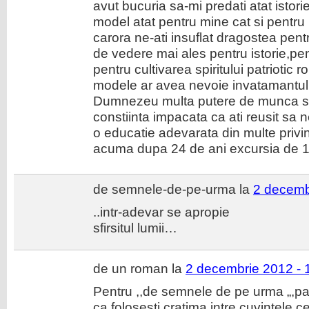
avut bucuria sa-mi predati atat istorie
model atat pentru mine cat si pentru 
carora ne-ati insuflat dragostea pent
de vedere mai ales pentru istorie,pen
pentru cultivarea spiritului patriotic
modele ar avea nevoie invatamantu
Dumnezeu multa putere de munca si 
constiinta impacata ca ati reusit sa ne
o educatie adevarata din multe privin
acuma dupa 24 de ani excursia de 1 
de semnele-de-pe-urma la
2 decemb
..intr-adevar se apropie
sfirsitul lumii…
de un roman la
2 decembrie 2012 - 
Pentru ,,de semnele de pe urma „,pari
ca folosesti cratima intre cuvintele c