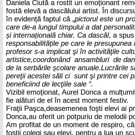
Daniela Ciută a rostit un emoționant rem
fostă elevă a dascălului artist. În discur
în evidență faptul că „
pictorul este un pro
care de-a lungul timpului a dat personalit
și internațională chiar. Ca dascăl
, a spus
responsabilitățile pe care le presupunea
profesor s-a implicat şi în activităţile cult
artistice,coordonând ansambluri de dans
de la serbările școlare anuale.Lucrările 
pereţii acestei săli ci sunt şi printre cei 
beneficiind de lecţiile sale ”.
Vizibil emoționat, Aurel Donca a mulțumit
fie alături de el în acest moment festiv.
Fraţii Paşca,deasemenea foşti elevi ai pr
Donca,au oferit un potpuriu de melodii p
Am profitat de un moment de respiro, câ
foștii colegi sau elevi, pentru a lua un scur