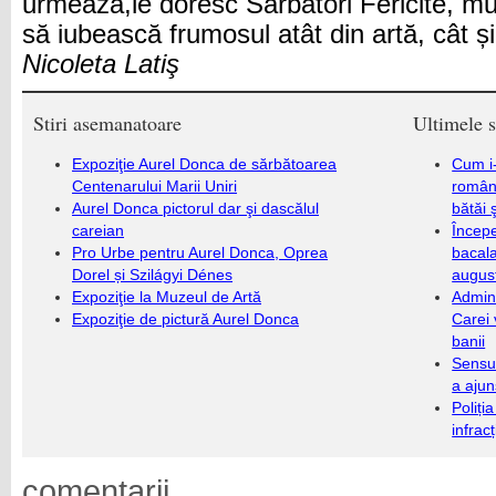
urmează,le doresc Sărbători Fericite, mul
să iubească frumosul atât din artă, cât și
Nicoleta Latiş
Stiri asemanatoare
Ultimele s
Expoziţie Aurel Donca de sărbătoarea
Cum i-
Centenarului Marii Uniri
români
Aurel Donca pictorul dar şi dascălul
bătăi 
careian
Încep
Pro Urbe pentru Aurel Donca, Oprea
bacala
Dorel și Szilágyi Dénes
augus
Expoziţie la Muzeul de Artă
Admini
Expoziţie de pictură Aurel Donca
Carei 
banii
Sensul
a ajun
Poliți
infrac
comentarii