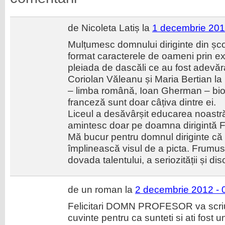
de Nicoleta Latiș la
1 decembrie 201
Mulțumesc domnului diriginte din șc
format caracterele de oameni prin ex
pleiada de dascăli ce au fost adevăr
Coriolan Văleanu și Maria Bertian la
– limba română, Ioan Gherman – biol
franceză sunt doar câțiva dintre ei.
Liceul a desăvârșit educarea noastră
amintesc doar pe doamna dirigintă F
Mă bucur pentru domnul diriginte că
împlinească visul de a picta. Frumuse
dovada talentului, a seriozității și disci
de un roman la
2 decembrie 2012 - 
Felicitari DOMN PROFESOR va scriu c
cuvinte pentru ca sunteti si ati fo