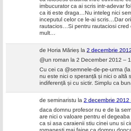
imbucurator ca ai scris intr-adevar f
ca iti este draga…Nu inteleg nici se
inceputul celor ce le-ai scris…Dar 
rautacios…Si pentru rautaciosi cred ca
mult…
de Horia Mărieș la
2 decembrie 2012
@un roman la 2 December 2012 – 1
Cu cei ca @semnele-de-pe-urma (la
nu este nici o speranță și nici o altă s
indiferență și cu sictir. Simplu ca bun
de seminaristu la
2 decembrie 2012 
daca domnu profesor nu e de la sem
are nici o valoare pentru el degeaba
ca si asa caraienii stiu cinei unu si c
romanesti mai faine ca domnu donca 