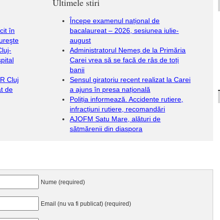
Ultimele stiri
Începe examenul național de
it în
bacalaureat – 2026, sesiunea iulie-
ureşte
august
luj-
Administratorul Nemeș de la Primăria
pital
Carei vrea să se facă de râs de toți
banii
R Cluj
Sensul giratoriu recent realizat la Carei
at de
a ajuns în presa națională
Poliția informează. Accidente rutiere,
infracțiuni rutiere, recomandări
AJOFM Satu Mare, alături de
sătmărenii din diaspora
Nume (required)
Email (nu va fi publicat) (required)