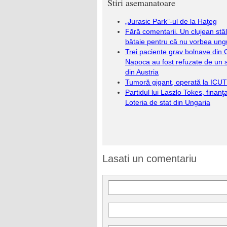
Stiri asemanatoare
„Jurasic Park”-ul de la Haţeg
Fără comentarii. Un clujean stâlc
bătaie pentru că nu vorbea ung
Trei paciente grav bolnave din C
Napoca au fost refuzate de un s
din Austria
Tumoră gigant, operată la ICUT
Partidul lui Laszlo Tokes, finanţ
Loteria de stat din Ungaria
Lasati un comentariu