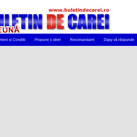
meni si Conditii
Propune o stire!
Recomandam!
Dapy vă răspunde