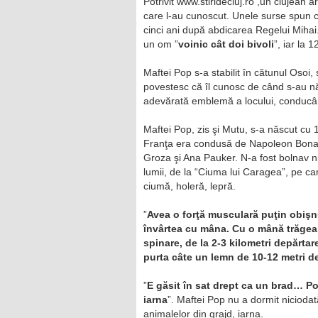
Potrivit www.stiridecluj.ro ,un clujean ar
care l-au cunoscut. Unele surse spun că
cinci ani după abdicarea Regelui Mihai.
un om ”
voinic cât doi bivoli
”, iar la 
Maftei Pop s-a stabilit în cătunul Osoi,
povestesc că îl cunosc de când s-au năs
adevărată emblemă a locului, conducân
Maftei Pop, zis şi Mutu, s-a născut cu 
Franţa era condusă de Napoleon Bonapa
Groza şi Ana Pauker. N-a fost bolnav ni
lumii, de la “Ciuma lui Caragea”, pe ca
ciumă, holeră, lepră.
”
Avea o forţă musculară puţin obişnui
învârtea cu mâna. Cu o mână trăgea c
spinare, de la 2-3 kilometri depărtar
purta câte un lemn de 10-12 metri de
”
E găsit în sat drept ca un brad… Po
iarna
”. Maftei Pop nu a dormit niciodată
animalelor din grajd, iarna.