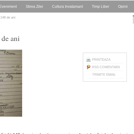
Eveniment
Stirea Zilei
Cultura Invatamant
Timp Liber
Opinii
t 148 de ani
 de ani
PRINTEAZA
RSS COMENTARII
TRIMITE EMAIL