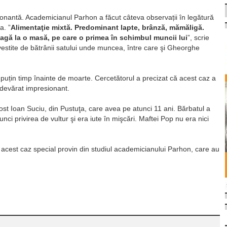
nantă. Academicianul Parhon a făcut câteva observații în legătură
a. ”
Alimentaţie mixtă. Predominant lapte, brânză, mămăligă.
eagă la o masă, pe care o primea în schimbul muncii lui
”, scrie
ovestite de bătrânii satului unde muncea, între care şi Gheorghe
u puțin timp înainte de moarte. Cercetătorul a precizat că acest caz a
 adevărat impresionant.
ost Ioan Suciu, din Pustuţa, care avea pe atunci 11 ani. Bărbatul a
nci privirea de vultur şi era iute în mişcări. Maftei Pop nu era nici
cest caz special provin din studiul academicianului Parhon, care au