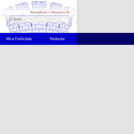
Autentificare
•
Abonati-va
Mica Publicitate
Redactia