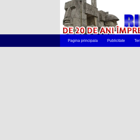
Pagina principala
Publicitate
Ter