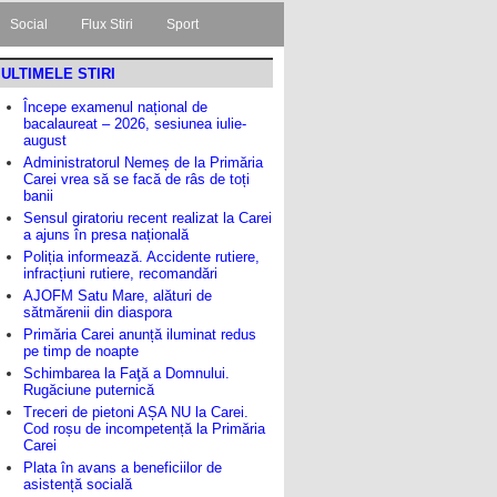
Social
Flux Stiri
Sport
ULTIMELE STIRI
Începe examenul național de
bacalaureat – 2026, sesiunea iulie-
august
Administratorul Nemeș de la Primăria
Carei vrea să se facă de râs de toți
banii
Sensul giratoriu recent realizat la Carei
a ajuns în presa națională
Poliția informează. Accidente rutiere,
infracțiuni rutiere, recomandări
AJOFM Satu Mare, alături de
sătmărenii din diaspora
Primăria Carei anunță iluminat redus
pe timp de noapte
Schimbarea la Faţă a Domnului.
Rugăciune puternică
Treceri de pietoni AȘA NU la Carei.
Cod roșu de incompetență la Primăria
Carei
Plata în avans a beneficiilor de
asistență socială