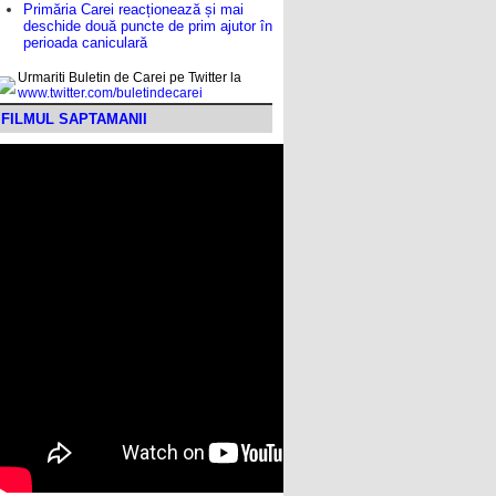
Primăria Carei reacționează și mai
deschide două puncte de prim ajutor în
perioada caniculară
Urmariti Buletin de Carei pe Twitter la
www.twitter.com/buletindecarei
FILMUL SAPTAMANII