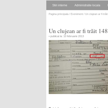
Stiri interne
Administratie locala
Pagina principala
/
Eveniment
/ Un clujean ar fi trăi
Un clujean ar fi trăit 148
• publicat la: 10 februarie 2013