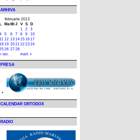
ARHIVA
februarie 2013
L
Ma
Mi
J
V
S
D
1
2
3
4
5
6
7
8
9
10
11
12
13
14
15
16
17
18
19
20
21
22
23
24
25
26
27
28
« ian.
mart. »
PRESA
CALENDAR ORTODOX
RADIO