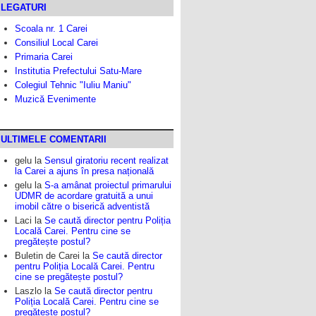
LEGATURI
Scoala nr. 1 Carei
Consiliul Local Carei
Primaria Carei
Institutia Prefectului Satu-Mare
Colegiul Tehnic "Iuliu Maniu"
Muzică Evenimente
ULTIMELE COMENTARII
gelu
la
Sensul giratoriu recent realizat
la Carei a ajuns în presa națională
gelu
la
S-a amânat proiectul primarului
UDMR de acordare gratuită a unui
imobil către o biserică adventistă
Laci
la
Se caută director pentru Poliția
Locală Carei. Pentru cine se
pregătește postul?
Buletin de Carei
la
Se caută director
pentru Poliția Locală Carei. Pentru
cine se pregătește postul?
Laszlo
la
Se caută director pentru
Poliția Locală Carei. Pentru cine se
pregătește postul?