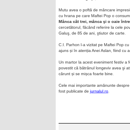
Mutu avea o poftă de mâncare impresio
cu hrana pe care Maftei Pop o consum
Mânca cât trei, mânca şi o oaie într
cercetătorul, făcând referire la cele p
Galuş, de 85 de ani, ştiutor de carte.
C.I. Parhon l-a vizitat pe Maftei Pop c
ajuns și în atenția Anei Aslan, fiind cu
Un martor la acest eveniment festiv a f
povestit că bătrânul longeviv avea şi atu
cărunt și se mișca foarte bine.
Cele mai importante amănunte despre a
fost publicate de
jurnalul.ro
.