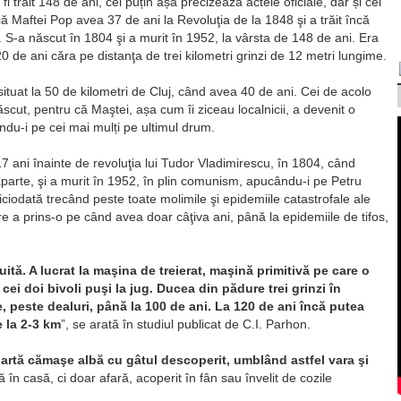
 fi trăit 148 de ani, cel puțin așa precizează actele oficiale, dar și cei
 Maftei Pop avea 37 de ani la Revoluţia de la 1848 şi a trăit încă
 S-a născut în 1804 şi a murit în 1952, la vârsta de 148 de ani. Era
120 de ani căra pe distanţa de trei kilometri grinzi de 12 metri lungime.
 situat la 50 de kilometri de Cluj, când avea 40 de ani. Cei de acolo
cut, pentru că Maştei, așa cum îi ziceau localnicii, a devenit o
du-i pe cei mai mulți pe ultimul drum.
17 ani înainte de revoluţia lui Tudor Vladimirescu, în 1804, când
rte, şi a murit în 1952, în plin comunism, apucându-i pe Petru
ciodată trecând peste toate molimile şi epidemiile catastrofale ale
re a prins-o pe când avea doar câţiva ani, până la epidemiile de tifos,
tă. A lucrat la maşina de treierat, maşină primitivă pe care o
ei doi bivoli puşi la jug. Ducea din pădure trei grinzi în
e, peste dealuri, până la 100 de ani. La 120 de ani încă putea
 la 2-3 km
”, se arată în studiul publicat de C.I. Parhon.
artă cămaşe albă cu gâtul descoperit, umblând astfel vara şi
 în casă, ci doar afară, acoperit în fân sau învelit de cozile