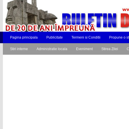
Pagina principala
Publicitate
Termeni si Conditii
Propune o st
Stiri interne
Administratie locala
Eveniment
Stirea Zilei
C