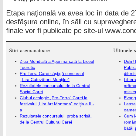
Etapa naţională va avea loc în data de 27
desfăşura online, în săli cu supravegher
finale vor fi publicate pe site-ul www.con
Stiri asemanatoare
Ultimele s
Ziua Mondială a Apei marcată la Liceul
Delir!
Teoretic
Public
Pro Terra Carei câștigă concursul
diferi
,,Lira Cutezătorii Munților”
Libera
Rezultatele concursului de la Centrul
grămad
Social Carei
asiste
Clubul ecologic „Pro-Terra” Carei la
Evang
festivalul „Lira Art Montana” ediţia a III-
Lansa
a
oameni
Rezultatele concursului, proba scrisă,
Cum i-
de la Centrul Cultural Carei
români
bătăi 