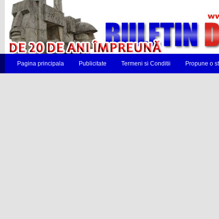
Pagina principala
Publicitate
Termeni si Conditii
Propune o st