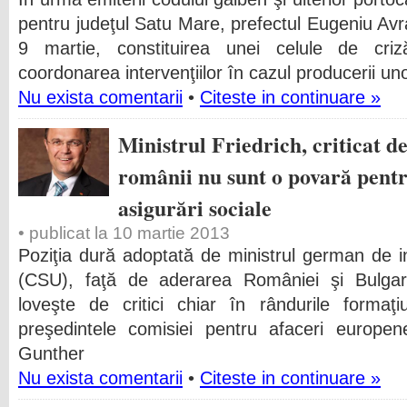
pentru judeţul Satu Mare, prefectul Eugeniu Avra
9 martie, constituirea unei celule de criz
coordonarea intervenţiilor în cazul producerii uno
Nu exista comentarii
•
Citeste in continuare »
Ministrul Friedrich, criticat d
românii nu sunt o povară pent
asigurări sociale
• publicat la 10 martie 2013
Poziţia dură adoptată de ministrul german de i
(CSU), faţă de aderarea României şi Bulgar
loveşte de critici chiar în rândurile formaţ
preşedintele comisiei pentru afaceri europe
Gunther
Nu exista comentarii
•
Citeste in continuare »