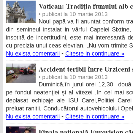
Vatican: Tradiţia fumului alb 
• publicat la 10 martie 2013
Noul papă va fi anuntat conform trad
din semineul instalat in vârful Capelei Sixtine
insotită de incertitudini, este mai interesantă
cu precizia unui ceas elevtian. „Nu vom trimite 
Nu exista comentarii
•
Citeste in continuare »
Accident teribil între Urziceni 
• publicat la 10 martie 2013
Duminică,în jurul orei 12,30 două m
pe fondul neatenţiei şi al vitezei .In cel mai sc
deplasat echipaje ale ISU Carei,Politiei Car
preluat ranitii. Conducătorul autovehicolului Ope
Nu exista comentarii
•
Citeste in continuare »
Finala naţională Eurovision câş