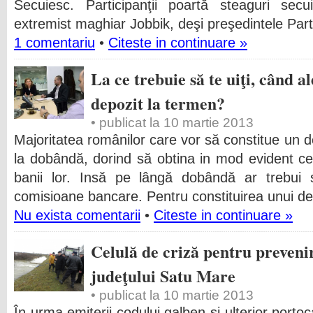
Secuiesc. Participanţii poartă steaguri secui
extremist maghiar Jobbik, deşi preşedintele Part
1 comentariu
•
Citeste in continuare »
La ce trebuie să te uiţi, când 
depozit la termen?
• publicat la 10 martie 2013
Majoritatea românilor care vor să constitue un d
la dobândă, dorind să obtina in mod evident 
banii lor. Insă pe lângă dobândă ar trebui să
comisioane bancare. Pentru constituirea unui d
Nu exista comentarii
•
Citeste in continuare »
Celulă de criză pentru preveni
judeţului Satu Mare
• publicat la 10 martie 2013
În urma emiterii codului galben şi ulterior portoc