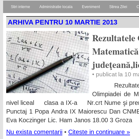
Stiri interne
Administratie locala
Eveniment
Stirea Zilei
C
ARHIVA PENTRU 10 MARTIE 2013
Rezultatele
Matematică
judeţeană,l
• publicat la 10 m
Rezultatele
Olimpiadei de M
nivel liceal clasa a IX-a Nr.crt Nume şi pre
Punctaj 1 Popa Andra IX Maiorescu Dan CNME
Eva Koczinger Lic. Ham Janos 18.00 3 Groza
Nu exista comentarii
•
Citeste in continuare »