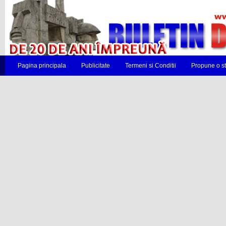
Pagina principala
Publicitate
Termeni si Conditii
Propune o st