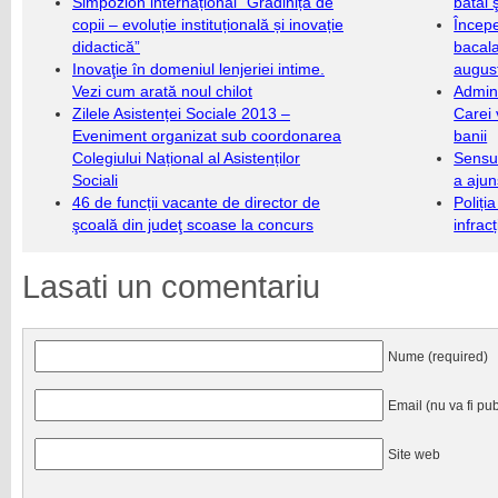
Simpozion internațional “Grădinița de
bătăi 
copii – evoluție instituțională și inovație
Încep
didactică”
bacala
Inovaţie în domeniul lenjeriei intime.
augus
Vezi cum arată noul chilot
Admini
Zilele Asistenței Sociale 2013 –
Carei 
Eveniment organizat sub coordonarea
banii
Colegiului Național al Asistenților
Sensul
Sociali
a ajun
46 de funcții vacante de director de
Poliți
şcoală din judeţ scoase la concurs
infrac
Lasati un comentariu
Nume (required)
Email (nu va fi pub
Site web