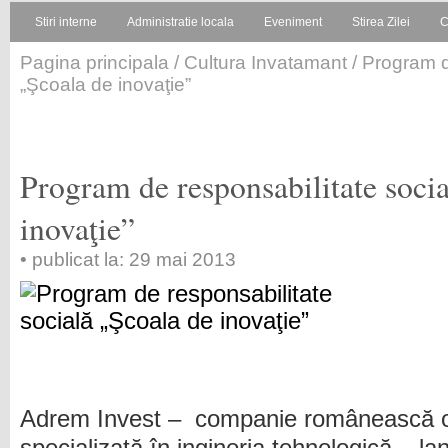
Stiri interne
Administratie locala
Eveniment
Stirea Zilei
C
Pagina principala
/
Cultura Invatamant
/ Program d
„Şcoala de inovaţie”
Program de responsabilitate soci
inovaţie”
• publicat la: 29 mai 2013
Adrem Invest –
companie românească ori