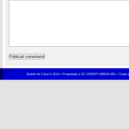
Buletin de Carei ® 2010 • Proprietate a SC DIVERTI MEDIA SRL • Toate dr