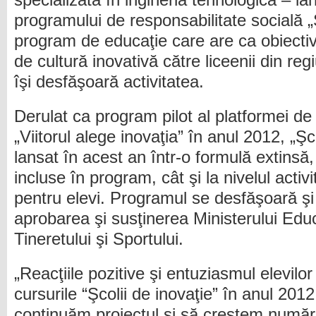
specializată în ingineria tehnologică – l
programului de responsabilitate socială „
program de educaţie care are ca obiectiv 
de cultură inovativă către liceenii din re
îşi desfăşoară activitatea.
Derulat ca program pilot al platformei de
„Viitorul alege inovaţia” în anul 2012, „Ş
lansat în acest an într-o formulă extinsă, a
incluse în program, cât şi la nivelul activ
pentru elevi. Programul se desfăşoară şi
aprobarea şi susţinerea Ministerului Educa
Tineretului şi Sportului.
„Reacţiile pozitive şi entuziasmul elevilor
cursurile “Şcolii de inovaţie” în anul 201
continuăm proiectul şi să creştem număru