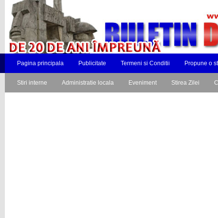
Pagina principala
Publicitate
Termeni si Conditii
Propune o st
Stiri interne
Administratie locala
Eveniment
Stirea Zilei
C