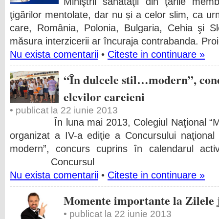
Miniştrii sănătăţii din ţările mem
ţigărilor mentolate, dar nu și a celor slim, ca ur
care, România, Polonia, Bulgaria, Cehia şi S
măsura interzicerii ar încuraja contrabanda. Proi
Nu exista comentarii
•
Citeste in continuare »
“În dulcele stil…modern”, con
elevilor careieni
• publicat la 22 iunie 2013
În luna mai 2013, Colegiul Naţional “Mih
organizat a IV-a ediţie a Concursului naţional 
modern”, concurs cuprins în calendarul activi
Concursul
Nu exista comentarii
•
Citeste in continuare »
Momente importante la Zilele
• publicat la 22 iunie 2013