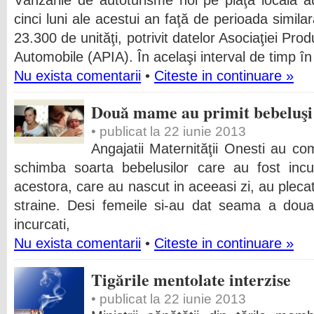
Vânzările de autoturisme noi pe piaţa locală 
cinci luni ale acestui an faţă de perioada simila
23.300 de unităţi, potrivit datelor Asociaţiei Prod
Automobile (APIA). În acelaşi interval de timp în
Nu exista comentarii
•
Citeste in continuare »
Două mame au primit bebeluşi d
• publicat la 22 iunie 2013
Angajatii Maternităţii Onesti au co
schimba soarta bebelusilor care au fost incu
acestora, care au nascut in aceeasi zi, au plec
straine. Desi femeile si-au dat seama a doua 
incurcati,
Nu exista comentarii
•
Citeste in continuare »
Tigările mentolate interzise
• publicat la 22 iunie 2013