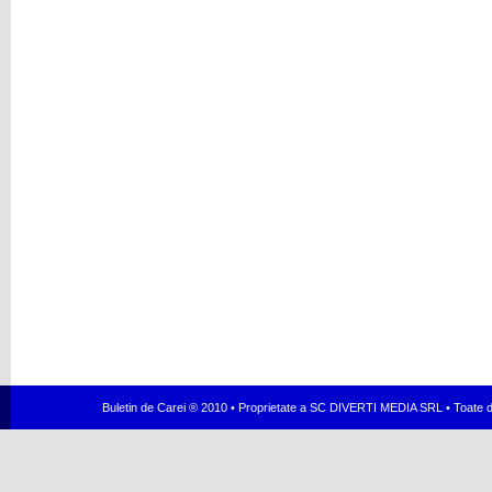
Buletin de Carei ® 2010 • Proprietate a SC DIVERTI MEDIA SRL • Toate dr