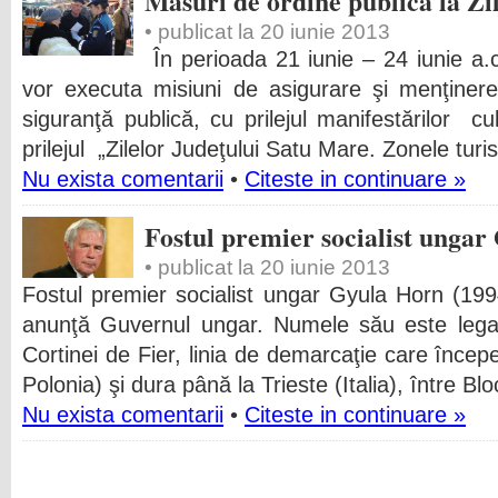
Măsuri de ordine publică la Zi
• publicat la 20 iunie 2013
În perioada 21 iunie – 24 iunie a
vor executa misiuni de asigurare şi menţinere
siguranţă publică, cu prilejul manifestărilor cul
prilejul „Zilelor Judeţului Satu Mare. Zonele turis
Nu exista comentarii
•
Citeste in continuare »
Fostul premier socialist ungar
• publicat la 20 iunie 2013
Fostul premier socialist ungar Gyula Horn (19
anunţă Guvernul ungar. Numele său este lega
Cortinei de Fier, linia de demarcaţie care începe
Polonia) şi dura până la Trieste (Italia), între Blo
Nu exista comentarii
•
Citeste in continuare »