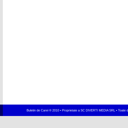
Buletin de Carei ® 2010 • Proprietate a SC DIVERTI MEDIA SRL • Toate dr