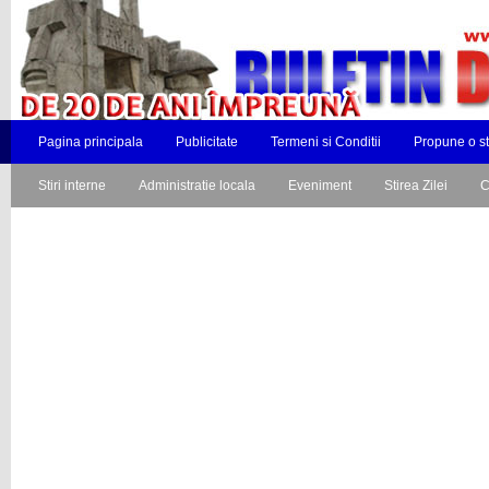
Pagina principala
Publicitate
Termeni si Conditii
Propune o st
Stiri interne
Administratie locala
Eveniment
Stirea Zilei
C