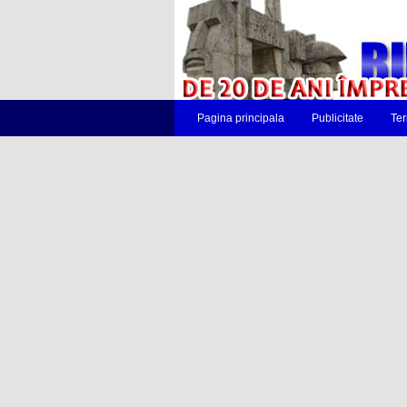
Pagina principala
Publicitate
Ter