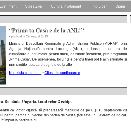
Eveniment
Stirea Zilei
Cultura Invatamant
Timp Liber
Opinii
“Prima ta Casă e de la ANL!”
• publicat la 29 august 2013
Ministerul Dezvoltării Regionale şi Administrației Publice (MDRAP), prin
Agenţia Naţională pentru Locuinţe (ANL), a lansat procedura de
cumpărare a locuinţelor pentru tineri, destinate închirierii, prin programul
„Prima Casă”. De asemenea, locuinţele pentru tineri pot fi achiziţionate şi
prin credite ipotecare obţinute de la alte
Nu exista comentarii
•
Citeste in continuare »
ea România-Ungaria.Lotul celor 2 echipe
 pentru ca Victor Piţurcă să pregătească meciurile de pe 6 şi 10 septembrie cu
ul pentru partida cu vecinii din partea de Vest a ţării este unul extrem de ridicat.
întîmplat la partidele cu