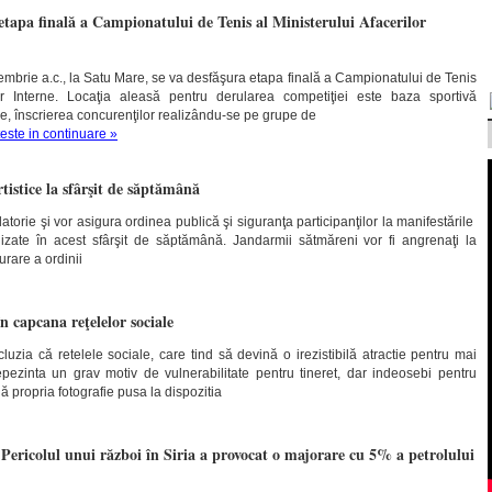
tapa finală a Campionatului de Tenis al Ministerului Afacerilor
embrie a.c., la Satu Mare, se va desfăşura etapa finală a Campionatului de Tenis
lor Interne. Locaţia aleasă pentru derularea competiţiei este baza sportivă
e, înscrierea concurenţilor realizându-se pe grupe de
teste in continuare »
tistice la sfârşit de săptămână
atorie şi vor asigura ordinea publică şi siguranţa participanţilor la manifestările
nizate în acest sfârşit de săptămână. Jandarmii sătmăreni vor fi angrenaţi la
urare a ordinii
n capcana reţelelor sociale
luzia că retelele sociale, care tind să devină o irezistibilă atractie pentru mai
repezinta un grav motiv de vulnerabilitate pentru tineret, dar indeosebi pentru
dă propria fotografie pusa la dispozitia
Pericolul unui război în Siria a provocat o majorare cu 5% a petrolului