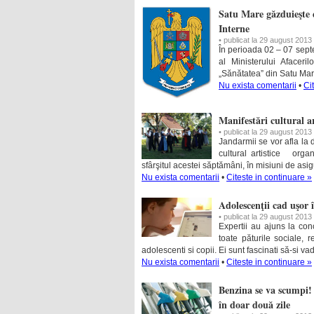
Satu Mare găzduieşte e
Interne
• publicat la 29 august 2013
În perioada 02 – 07 sept
al Ministerului Afaceri
„Sănătatea” din Satu Mar
Nu exista comentarii
•
Ci
Manifestări cultural ar
• publicat la 29 august 2013
Jandarmii se vor afla la d
cultural artistice orga
sfârşitul acestei săptămâni, în misiuni de asig
Nu exista comentarii
•
Citeste in continuare »
Adolescenţii cad uşor î
• publicat la 29 august 2013
Expertii au ajuns la conc
toate păturile sociale, 
adolescenti si copii. Ei sunt fascinati să-si va
Nu exista comentarii
•
Citeste in continuare »
Benzina se va scumpi! 
în doar două zile