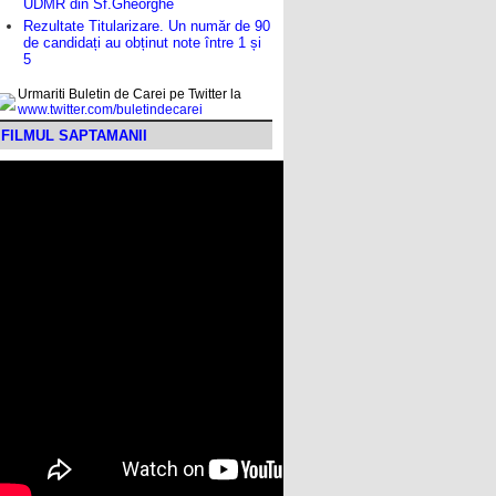
UDMR din Sf.Gheorghe
Rezultate Titularizare. Un număr de 90
de candidați au obținut note între 1 și
5
Urmariti Buletin de Carei pe Twitter la
www.twitter.com/buletindecarei
FILMUL SAPTAMANII