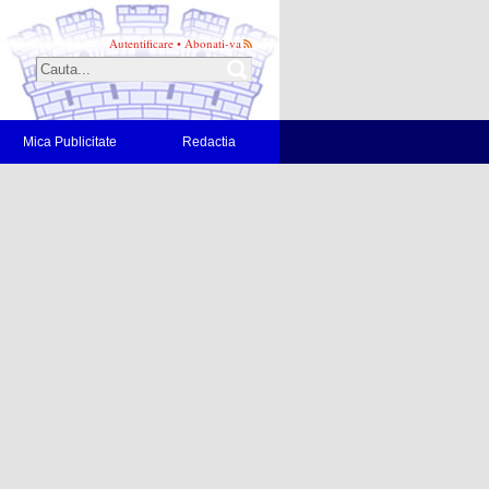
Autentificare
•
Abonati-va
Mica Publicitate
Redactia