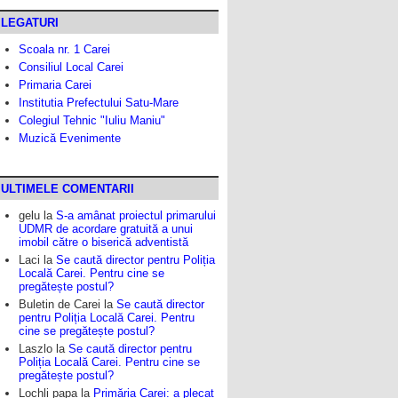
LEGATURI
Scoala nr. 1 Carei
Consiliul Local Carei
Primaria Carei
Institutia Prefectului Satu-Mare
Colegiul Tehnic "Iuliu Maniu"
Muzică Evenimente
ULTIMELE COMENTARII
gelu
la
S-a amânat proiectul primarului
UDMR de acordare gratuită a unui
imobil către o biserică adventistă
Laci
la
Se caută director pentru Poliția
Locală Carei. Pentru cine se
pregătește postul?
Buletin de Carei
la
Se caută director
pentru Poliția Locală Carei. Pentru
cine se pregătește postul?
Laszlo
la
Se caută director pentru
Poliția Locală Carei. Pentru cine se
pregătește postul?
Lochli papa
la
Primăria Carei: a plecat