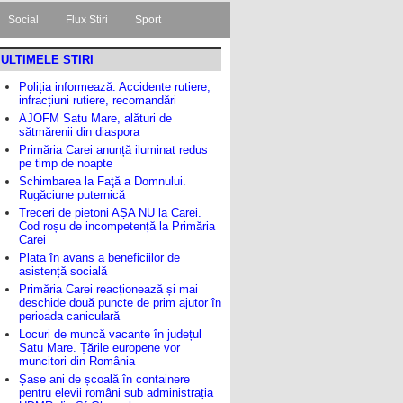
Social
Flux Stiri
Sport
ULTIMELE STIRI
Poliția informează. Accidente rutiere,
infracțiuni rutiere, recomandări
AJOFM Satu Mare, alături de
sătmărenii din diaspora
Primăria Carei anunță iluminat redus
pe timp de noapte
Schimbarea la Faţă a Domnului.
Rugăciune puternică
Treceri de pietoni AȘA NU la Carei.
Cod roșu de incompetență la Primăria
Carei
Plata în avans a beneficiilor de
asistență socială
Primăria Carei reacționează și mai
deschide două puncte de prim ajutor în
perioada caniculară
Locuri de muncă vacante în județul
Satu Mare. Țările europene vor
muncitori din România
Șase ani de școală în containere
pentru elevii români sub administrația