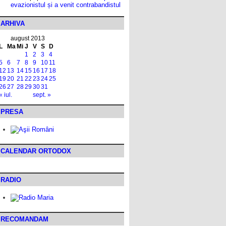
evazionistul și a venit contrabandistul
ARHIVA
august 2013
L
Ma
Mi
J
V
S
D
1
2
3
4
5
6
7
8
9
10
11
12
13
14
15
16
17
18
19
20
21
22
23
24
25
26
27
28
29
30
31
« iul.
sept. »
PRESA
CALENDAR ORTODOX
RADIO
RECOMANDAM