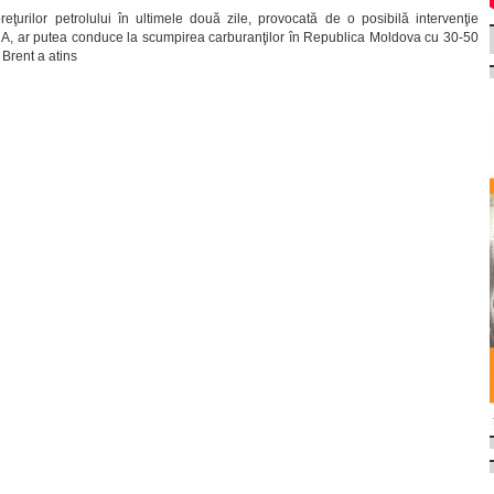
eţurilor petrolului în ultimele două zile, provocată de o posibilă intervenţie
 SUA, ar putea conduce la scumpirea carburanţilor în Republica Moldova cu 30-50
 Brent a atins