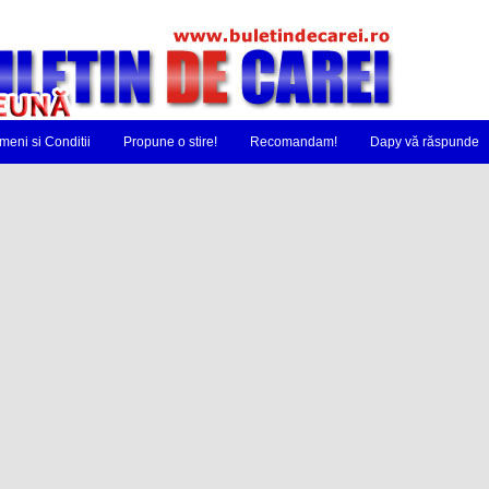
meni si Conditii
Propune o stire!
Recomandam!
Dapy vă răspunde