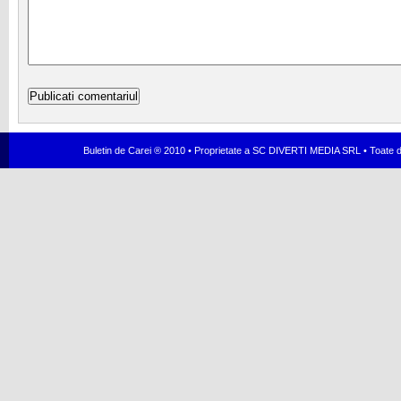
Buletin de Carei ® 2010 • Proprietate a SC DIVERTI MEDIA SRL • Toate dr