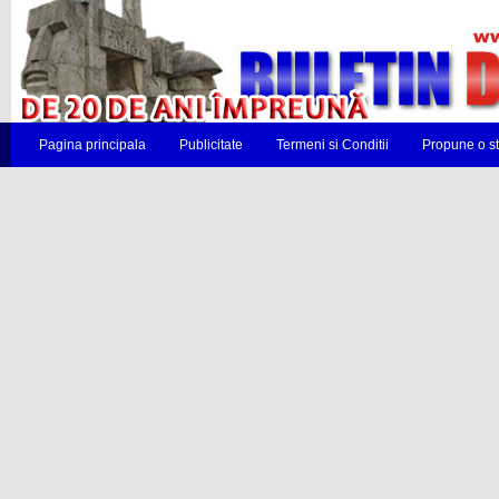
Pagina principala
Publicitate
Termeni si Conditii
Propune o st