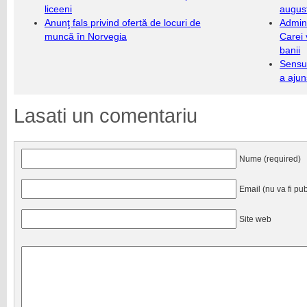
liceeni
augus
Anunţ fals privind ofertă de locuri de
Admini
muncă în Norvegia
Carei 
banii
Sensul
a ajun
Lasati un comentariu
Nume (required)
Email (nu va fi pub
Site web