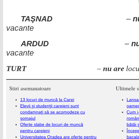
TA
ŞNAD
–
n
vacante
ARDUD
–
n
vacante
TURT
–
nu are
loc
Stiri asemanatoare
Ultimele s
13 locuri de muncă la Carei
Lansa
Elevii şi studenţii careieni sunt
oameni
condamnaţi să se acomodeze cu
Cum i-
şomajul
români
Oferte slabe de locuri de muncă
bătăi 
pentru careieni
Încep
Universitatea Oradea are oferte pentru
bacala