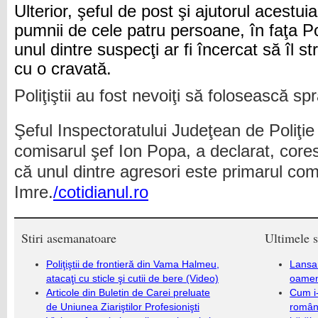
Ulterior, şeful de post şi ajutorul acestuia 
pumnii de cele patru persoane, în faţa Pos
unul dintre suspecţi ar fi încercat să îl 
cu o cravată.
Poliţiştii au fost nevoiţi să folosească s
Şeful Inspectoratului Judeţean de Poliţi
comisarul şef Ion Popa, a declarat, core
că unul dintre agresori este primarul com
Imre.
/cotidianul.ro
Stiri asemanatoare
Ultimele s
Poliţiştii de frontieră din Vama Halmeu,
Lansa
atacaţi cu sticle şi cutii de bere (Video)
oameni
Articole din Buletin de Carei preluate
Cum i-
de Uniunea Ziariştilor Profesionişti
români