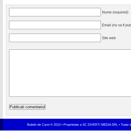
Nume (required)
Email (nu va fi pub
Site web
Buletin de Carei ® 2010 • Proprietate a SC DIVERTI MEDIA SRL • Toate dr