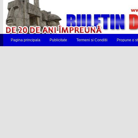
Pagina principala
Publicitate
Termeni si Conditii
Propune o st