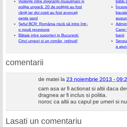
Violențe între imigranții musulmani și
bătăi 
poliția ungară. 20 de polițiști au fost
Încep
răniți iar doi copii au fost aruncați
bacala
peste gard
augus
Şeful BCR: România riscă să intre într-
Admini
o nouă recesiune
Carei 
Bătaie intre suporteri in Bucureşti:
banii
Cinci unguri şi un român, reţinuţi!
Sensul
a ajun
comentarii
de matei la
23 noiembrie 2013 - 09:
cam asa ar fi actionat si altii daca d
dragnea ar fi inclus si politia.
noroc ca altii au capul pe umeri si nu 
Lasati un comentariu