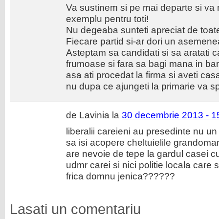
Va sustinem si pe mai departe si va
exemplu pentru toti!
Nu degeaba sunteti apreciat de toate o
Fiecare partid si-ar dori un asemene
Asteptam sa candidati si sa aratati ca
frumoase si fara sa bagi mana in ban
asa ati procedat la firma si aveti cas
nu dupa ce ajungeti la primarie va sp
de Lavinia la
30 decembrie 2013 - 1
liberalii careieni au presedinte nu un i
sa isi acopere cheltuielile grandom
are nevoie de tepe la gardul casei c
udmr carei si nici politie locala care
frica domnu jenica??????
Lasati un comentariu