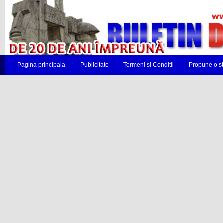
Pagina principala
Publicitate
Termeni si Conditii
Propune o st