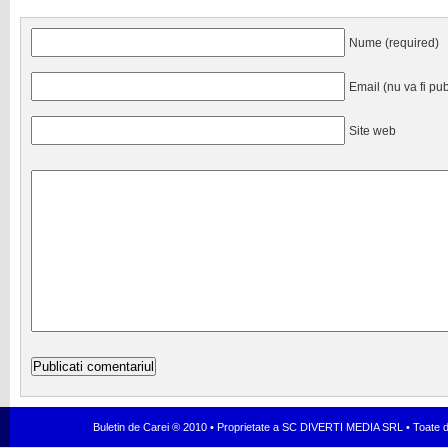
Nume (required)
Email (nu va fi pub
Site web
Buletin de Carei ® 2010 • Proprietate a SC DIVERTI MEDIA SRL • Toate dr