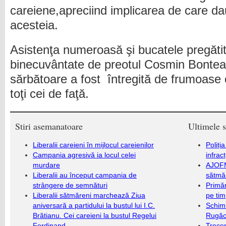
careiene,apreciind implicarea de care d
acesteia.
Asistenţa numeroasă şi bucatele pregăti
binecuvântate de preotul Cosmin Bonte
sărbătoare a fost întregită de frumoase 
toţi cei de faţă.
Stiri asemanatoare
Ultimele s
Liberalii careieni în mijlocul careienilor
Poliți
Campania agresivă ia locul celei
infrac
murdare
AJOFM
Liberalii au început campania de
sătmăr
strângere de semnături
Primăr
Liberalii sătmăreni marchează Ziua
pe ti
aniversară a partidului la bustul lui I.C.
Schim
Brătianu. Cei careieni la bustul Regelui
Rugăc
Ferdinand
Trecer