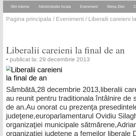
Stiri interne
Administratie locala
Eveniment
Stirea Zilei
C
Pagina principala
/
Eveniment
/ Liberalii careieni l
Liberalii careieni la final de an
• publicat la: 29 decembrie 2013
Sâmbătă,28 decembrie 2013,liberalii care
au reunit pentru traditionala întâlnire de s
de an.Au onorat cu prezenţa presedintele
judeţene,europarlamentarul Ovidiu Silagh
organizaţiei municipale sătmărene,Adria
organizaţiei judeţene a femeilor liberale 