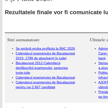
Rezultatele finale vor fi comunicate lu
Stiri asemanatoare
Ultimele s
Se amână proba profilului la BAC 2026
Admini
Calendarul examenului de Bacalaureat
Carei 
2019. 1788 de absolvenți în județ
banii
Bacalaureat 2012.Calendarul
Sensul
desfăşurării examenului, sesiunea
a ajun
iunie-iulie
Poliți
Calendarul examenului de Bacalaureat
infrac
Calendarul examenului de Bacalaureat
AJOFM
pentru cei 2.667 candidaţi
sătmăr
Primăr
pe ti