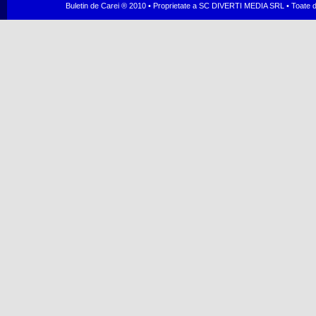
Buletin de Carei ® 2010 • Proprietate a SC DIVERTI MEDIA SRL • Toate dr