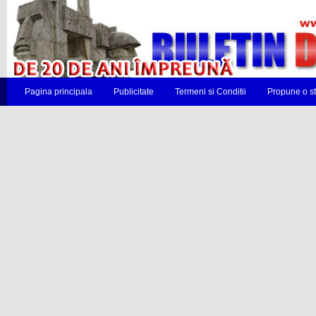
Pagina principala
Publicitate
Termeni si Conditii
Propune o st