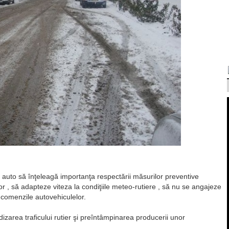
ii auto să înţeleagă importanţa respectării măsurilor preventive
ilor , să adapteze viteza la condiţiile meteo-rutiere , să nu se angajeze
 comenzile autovehiculelor.
uidizarea traficului rutier şi preîntâmpinarea producerii unor