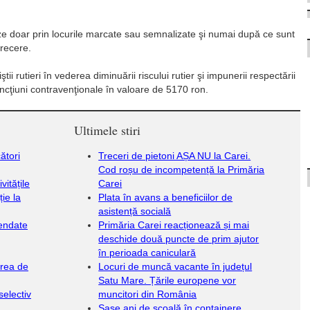
seze doar prin locurile marcate sau semnalizate şi numai după ce sunt
trecere.
ştii rutieri în vederea diminuării riscului rutier şi impunerii respectării
ancţiuni contravenţionale în valoare de 5170 ron.
Ultimele stiri
ători
Treceri de pietoni AȘA NU la Carei.
Cod roșu de incompetență la Primăria
vitățile
Carei
ție la
Plata în avans a beneficiilor de
asistență socială
endate
Primăria Carei reacționează și mai
deschide două puncte de prim ajutor
în perioada caniculară
irea de
Locuri de muncă vacante în județul
Satu Mare. Țările europene vor
selectiv
muncitori din România
Șase ani de școală în containere