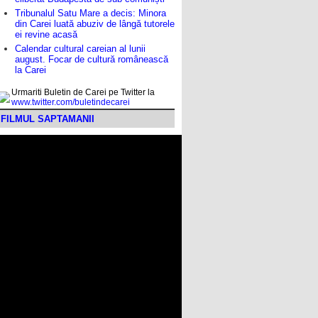
Tribunalul Satu Mare a decis: Minora
din Carei luată abuziv de lângă tutorele
ei revine acasă
Calendar cultural careian al lunii
august. Focar de cultură românească
la Carei
Urmariti Buletin de Carei pe Twitter la
www.twitter.com/buletindecarei
FILMUL SAPTAMANII