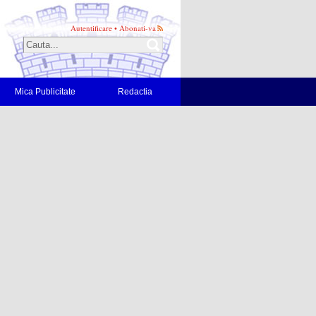
Autentificare
•
Abonati-va
Mica Publicitate
Redactia