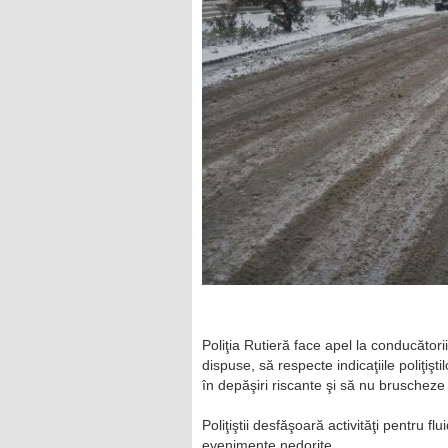
Poliţia Rutieră face apel la conducător
dispuse, să respecte indicaţiile poliţişt
în depăşiri riscante şi să nu bruscheze
Poliţiştii desfăşoară activităţi pentru fl
evenimente nedorite.