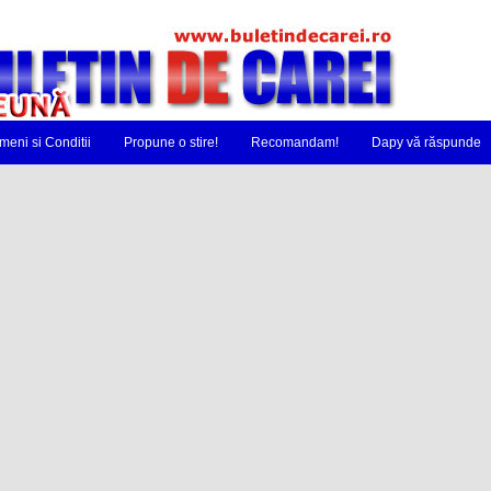
meni si Conditii
Propune o stire!
Recomandam!
Dapy vă răspunde