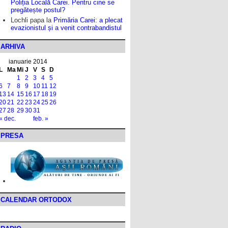
Poliția Locală Carei. Pentru cine se
pregătește postul?
Lochli papa
la
Primăria Carei: a plecat
evazionistul și a venit contrabandistul
ARHIVA
ianuarie 2014
L
Ma
Mi
J
V
S
D
1
2
3
4
5
6
7
8
9
10
11
12
13
14
15
16
17
18
19
20
21
22
23
24
25
26
27
28
29
30
31
« dec.
feb. »
PRESA
CALENDAR ORTODOX