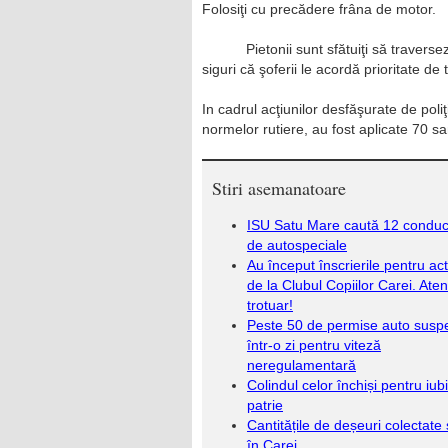
Folosiţi cu precădere frâna de motor.
Pietonii sunt sfătuiţi să traver
siguri că şoferii le acordă prioritate de 
In cadrul acţiunilor desfăşurate de poliţi
normelor rutiere, au fost aplicate 70 s
Stiri asemanatoare
ISU Satu Mare caută 12 conduc
de autospeciale
Au început înscrierile pentru acti
de la Clubul Copiilor Carei. Aten
trotuar!
Peste 50 de permise auto susp
într-o zi pentru viteză
neregulamentară
Colindul celor închiși pentru iub
patrie
Cantitățile de deșeuri colectate 
în Carei