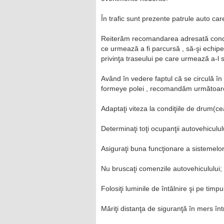
În trafic sunt prezente patrule auto car
Reiterăm recomandarea adresată conducă
ce urmează a fi parcursă , să-şi echip
privinţa traseului pe care urmează a-l 
Având în vedere faptul că se circulă în 
formeye polei , recomandăm următoar
Adaptaţi viteza la condiţiile de drum(c
Determinaţi toţi ocupanţii autovehiculu
Asiguraţi buna funcţionare a sistemelo
Nu bruscaţi comenzile autovehiculului;
Folosiţi luminile de întâlnire şi pe timpul
Măriţi distanţa de siguranţă în mers în