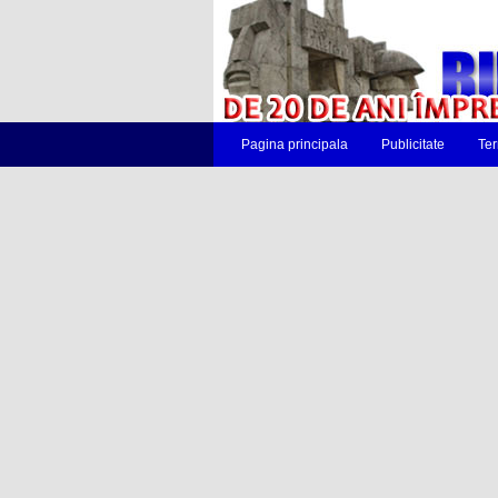
Pagina principala
Publicitate
Ter