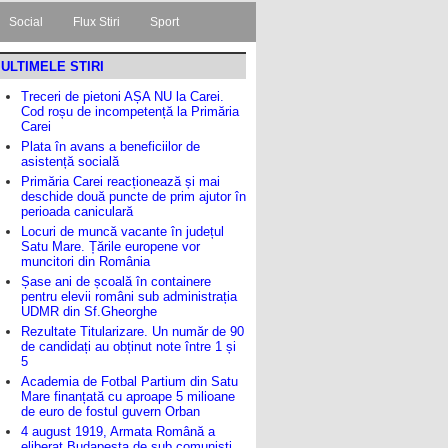
Social
Flux Stiri
Sport
ULTIMELE STIRI
Treceri de pietoni AȘA NU la Carei.
Cod roșu de incompetență la Primăria
Carei
Plata în avans a beneficiilor de
asistență socială
Primăria Carei reacționează și mai
deschide două puncte de prim ajutor în
perioada caniculară
Locuri de muncă vacante în județul
Satu Mare. Țările europene vor
muncitori din România
Șase ani de școală în containere
pentru elevii români sub administrația
UDMR din Sf.Gheorghe
Rezultate Titularizare. Un număr de 90
de candidați au obținut note între 1 și
5
Academia de Fotbal Partium din Satu
Mare finanțată cu aproape 5 milioane
de euro de fostul guvern Orban
4 august 1919, Armata Română a
eliberat Budapesta de sub comuniști