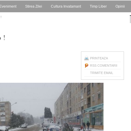
Eveniment
Stirea Zilei
Cultura Invatamant
Timp Liber
Opinii
 !
 !
PRINTEAZA
RSS COMENTARII
TRIMITE EMAIL