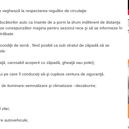
e veghează la respectarea regulilor de circulaţie.
torilor auto ca înainte de a porni la drum indiferent de distanţa
eze corespunzător maşina pentru sezonul rece şi să se informeze în
străbate.
condiţii de iarnă , fiind posibil ca sub stratul de zăpadă să se
ele:
eaţă, carosabil acoperit cu zăpadă, gheaţă sau polei);
lui pe care îl conduceţi să-şi cupleze centura de siguranţă;
r de iluminare-semnalizare şi climatizare –dezaburire;
 zilei;
tre autovehicule;