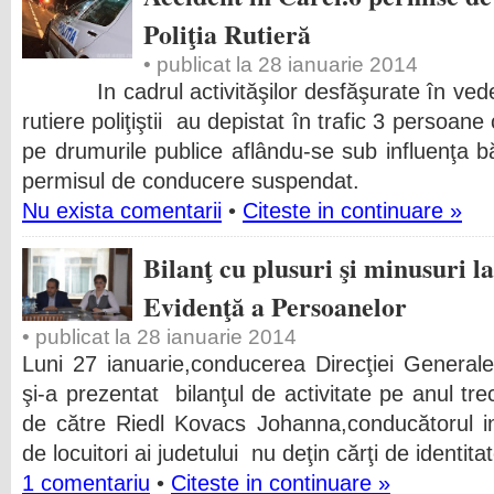
Poliţia Rutieră
• publicat la 28 ianuarie 2014
In cadrul activităşilor desfăşurate în veder
rutiere poliţiştii au depistat în trafic 3 persoa
pe drumurile publice aflându-se sub influenţa b
permisul de conducere suspendat.
Nu exista comentarii
•
Citeste in continuare »
Bilanţ cu plusuri şi minusuri l
Evidenţă a Persoanelor
• publicat la 28 ianuarie 2014
Luni 27 ianuarie,conducerea Direcţiei General
şi-a prezentat bilanţul de activitate pe anul tr
de către Riedl Kovacs Johanna,conducătorul inst
de locuitori ai judetului nu deţin cărţi de identita
1 comentariu
•
Citeste in continuare »