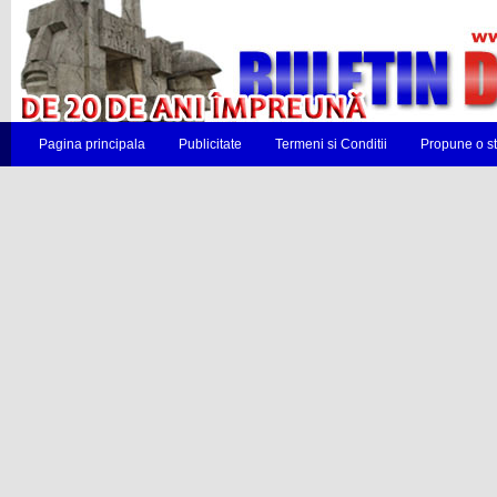
Pagina principala
Publicitate
Termeni si Conditii
Propune o st