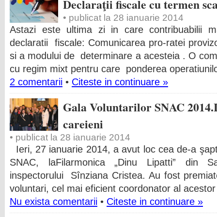
Declaraţii fiscale cu termen sc
• publicat la 28 ianuarie 2014
Astazi este ultima zi in care contribuabilii
declaratii fiscale: Comunicarea pro-ratei provizo
si a modului de determinare a acesteia . O co
cu regim mixt pentru care ponderea operatiunil
2 comentarii
•
Citeste in continuare »
Gala Voluntarilor SNAC 2014.L
careieni
• publicat la 28 ianuarie 2014
Ieri, 27 ianuarie 2014, a avut loc cea de-a şapte
SNAC, laFilarmonica „Dinu Lipatti” din 
inspectorului Sînziana Cristea. Au fost premiat
voluntari, cel mai eficient coordonator al acesto
Nu exista comentarii
•
Citeste in continuare »