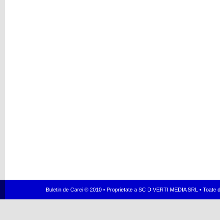
Buletin de Carei ® 2010 • Proprietate a SC DIVERTI MEDIA SRL • Toate dr