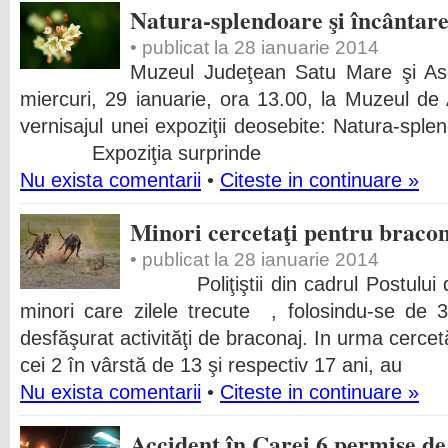
Natura-splendoare şi încântare
• publicat la 28 ianuarie 2014
Muzeul Judeţean Satu Mare şi Asoc
miercuri, 29 ianuarie, ora 13.00, la Muzeul de Ar
vernisajul unei expoziţii deosebite: Natur
Expoziţia surprinde
Nu exista comentarii
•
Citeste in continuare »
Minori cercetaţi pentru braco
• publicat la 28 ianuarie 2014
Poliţiştii din cadrul Postului de 
minori care zilele trecute , folosindu-se de
desfăşurat activităţi de braconaj. In urma cercetă
cei 2 în vârstă de 13 şi respectiv 17 ani, au
Nu exista comentarii
•
Citeste in continuare »
Accident în Carei.6 permise de