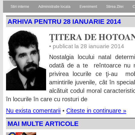
Stiri interne
Administratie locala
Eveniment
Stirea Zilei
C
ARHIVA PENTRU 28 IANUARIE 2014
ŢITERA DE HOTOA
• publicat la 28 ianuarie 2014
Nostalgia locului natal dete
odată de a te reîntoarce nu 
privirea locurile ce ţi-au m
amintirile juvenile, cât în specia
alcătuit codul moral caracterist
în locurile în care cu rosturi de
Nu exista comentarii
•
Citeste in continuare »
MAI MULTE ARTICOLE