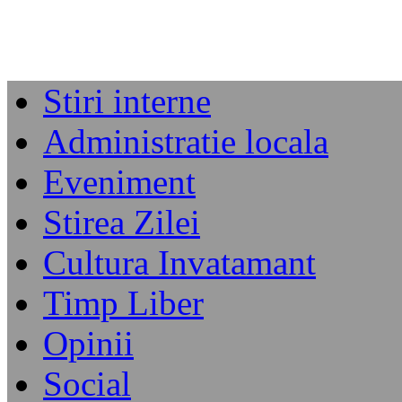
Stiri interne
Administratie locala
Eveniment
Stirea Zilei
Cultura Invatamant
Timp Liber
Opinii
Social