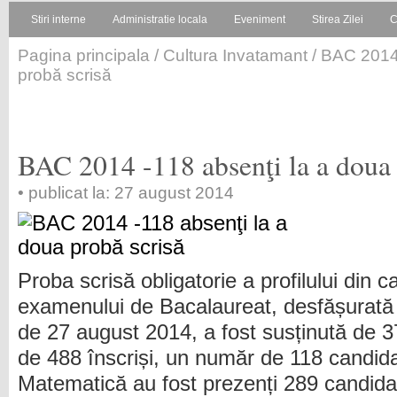
Stiri interne
Administratie locala
Eveniment
Stirea Zilei
C
Pagina principala
/
Cultura Invatamant
/ BAC 2014 
probă scrisă
BAC 2014 -118 absenţi la a doua 
• publicat la: 27 august 2014
Proba scrisă obligatorie a profilului din c
examenului de Bacalaureat, desfășurată 
de 27 august 2014, a fost susținută de 37
de 488 înscriși, un număr de 118 candidaț
Matematică au fost prezenți 289 candidați