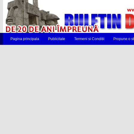
Pagina principala
Publicitate
Termeni si Conditii
Propune o st