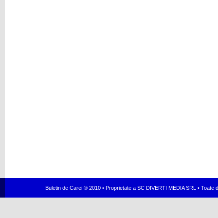
Buletin de Carei ® 2010 • Proprietate a SC DIVERTI MEDIA SRL • Toate dr