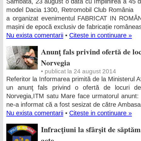
Sâmbătă, 23 august o dată cu împlinirea a 45 de
model Dacia 1300, Retromobil Club România 
a organizat evenimentul FABRICAT IN ROMÂN
mașini de epocă exclusiv de fabricație românea
Nu exista comentarii
•
Citeste in continuare »
Anunţ fals privind ofertă de l
Norvegia
• publicat la 24 august 2014
Referitor la Informarea primită de la Ministerul A
un anunţ fals privind o ofertă de locuri 
Norvegia,ITM satu Mare face urmatorul anunt: M
ne-a informat că a fost sesizat de către Ambas
Nu exista comentarii
•
Citeste in continuare »
Infracţiuni la sfârşit de săpt
acte