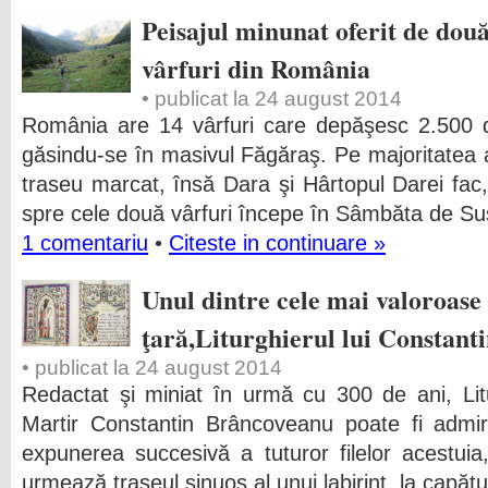
Peisajul minunat oferit de două
vârfuri din România
• publicat la 24 august 2014
România are 14 vârfuri care depăşesc 2.500 d
găsindu-se în masivul Făgăraş. Pe majoritatea
traseu marcat, însă Dara şi Hârtopul Darei fac
spre cele două vârfuri începe în Sâmbăta de Su
1 comentariu
•
Citeste in continuare »
Unul dintre cele mai valoroase
ţară,Liturghierul lui Constan
• publicat la 24 august 2014
Redactat şi miniat în urmă cu 300 de ani, Lit
Martir Constantin Brâncoveanu poate fi admira
expunerea succesivă a tuturor filelor acestuia,
urmează traseul sinuos al unui labirint, la capăt