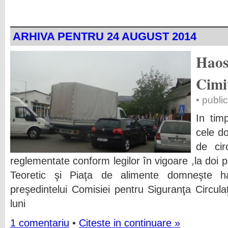
ARHIVA PENTRU 24 AUGUST 2014
Haos
Cimi
• publi
In tim
cele do
de cir
reglementate conform legilor în vigoare ,la doi p
Teoretic şi Piaţa de alimente domneşte hao
preşedintelui Comisiei pentru Siguranţa Circulaţ
luni
1 comentariu
•
Citeste in continuare »