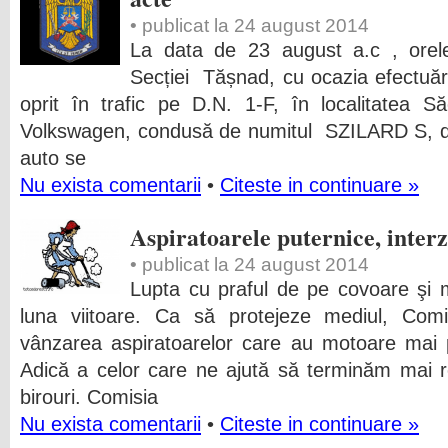
• publicat la 24 august 2014
La data de 23 august a.c , orele 0
Secției Tășnad, cu ocazia efectuării
oprit în trafic pe D.N. 1-F, în localitatea S
Volkswagen, condusă de numitul SZILARD S, de 
auto se
Nu exista comentarii
•
Citeste in continuare »
Aspiratoarele puternice, interz
• publicat la 24 august 2014
Lupta cu praful de pe covoare şi mu
luna viitoare. Ca să protejeze mediul, Com
vânzarea aspiratoarelor care au motoare mai 
Adică a celor care ne ajută să terminăm mai r
birouri. Comisia
Nu exista comentarii
•
Citeste in continuare »