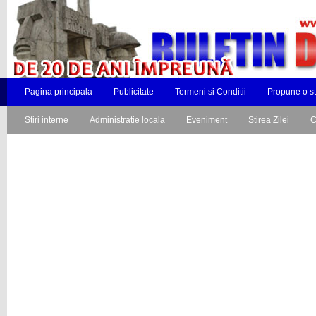
Pagina principala
Publicitate
Termeni si Conditii
Propune o st
Stiri interne
Administratie locala
Eveniment
Stirea Zilei
C