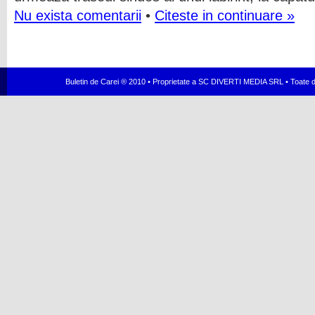
Nu exista comentarii
•
Citeste in continuare »
Buletin de Carei ® 2010 • Proprietate a SC DIVERTI MEDIA SRL • Toate dr