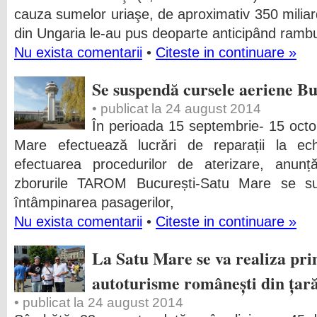
cauza sumelor uriaşe, de aproximativ 350 miliard
din Ungaria le-au pus deoparte anticipând rambur
Nu exista comentarii
•
Citeste in continuare »
Se suspendă cursele aeriene B
• publicat la 24 august 2014
În perioada 15 septembrie- 15 octo
Mare efectuează lucrări de reparații la ech
efectuarea procedurilor de aterizare, anun
zborurile TAROM București-Satu Mare se s
întâmpinarea pasagerilor,
Nu exista comentarii
•
Citeste in continuare »
La Satu Mare se va realiza pr
autoturisme românești din țar
• publicat la 24 august 2014