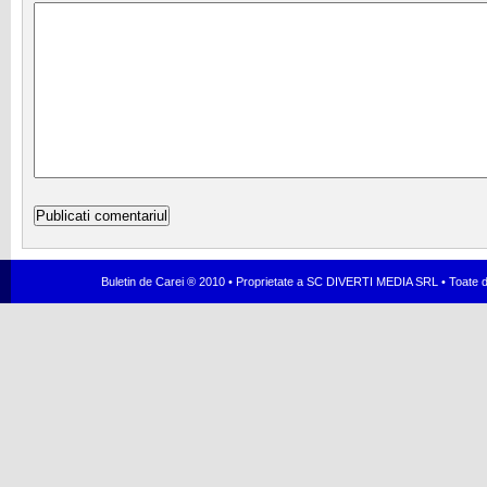
Buletin de Carei ® 2010 • Proprietate a SC DIVERTI MEDIA SRL • Toate dr