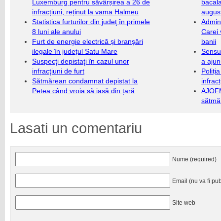
Luxemburg pentru săvârșirea a 26 de
bacala
infracțiuni, reținut la vama Halmeu
augus
Statistica furturilor din judeţ în primele
Admini
8 luni ale anului
Carei 
Furt de energie electrică și branșări
banii
ilegale în județul Satu Mare
Sensul
Suspecţi depistaţi în cazul unor
a ajun
infracţiuni de furt
Poliți
Sătmărean condamnat depistat la
infrac
Petea când vroia să iasă din țară
AJOFM
sătmăr
Lasati un comentariu
Nume (required)
Email (nu va fi pub
Site web