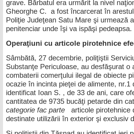
grave. Bărbatul era urmărit la nivel naţion
Gheorghe C. a fost încarcerat în arestul
Poliţie Judeţean Satu Mare şi urmează a f
penitenciar unde îşi va ispăşi pedeapsa.
Operaţiuni
cu articole
pirotehnice efe
Sâmbătă, 27 decembrie, poliţiştii Servici
Substanţe Periculoase, au desfăşurat o 
combaterii comerţului ilegal de obiecte 
ocazie în incinta pieţei de alimente, nr.1 
identificat Ioan S. , de 33 de ani, care 
cantitatea de 9735 bucăţi petarde din cat
categorie fac parte
articole pirotehnice
destinate utilizării în exterior şi exclusiv 
Şi poliţiştii din Tăşnad au identificat ieri p