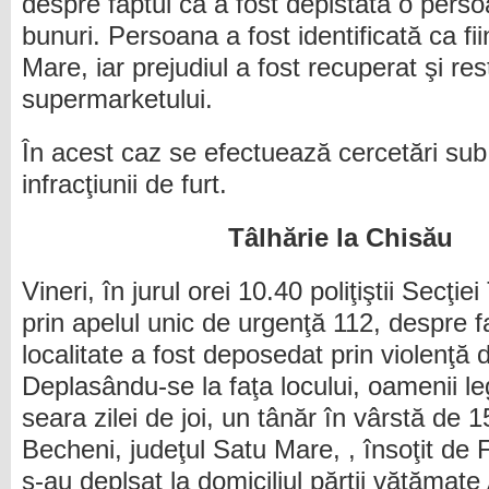
despre faptul că a fost depistată o pers
bunuri. Persoana a fost identificată ca fi
Mare, iar prejudiul a fost recuperat şi rest
supermarketului.
În acest caz se efectuează cercetări sub 
infracţiunii de furt.
Tâlhărie la Chisău
Vineri, în jurul orei 10.40 poliţiştii Secţi
prin apelul unic de urgenţă 112, despre f
localitate a fost deposedat prin violenţă
Deplasându-se la faţa locului, oamenii legi
seara zilei de joi, un tânăr în vârstă de 15
Becheni, judeţul Satu Mare, , însoţit de F
s-au deplsat la domiciliul părţii vătămate