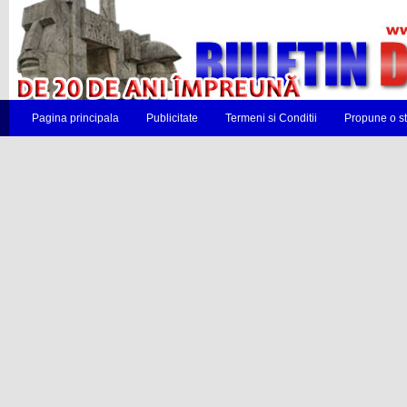
Pagina principala
Publicitate
Termeni si Conditii
Propune o st