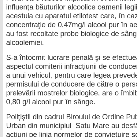
influenţa băuturilor alcoolice oamenii leg
acestuia cu aparatul etilotest care, în ca
concentraţie de 0,47mg/l alcool pur în aer
au fost recoltate probe biologice de sânge
alcoolemiei.
S-a întocmit lucrare penală şi se efectu
aspectul comiterii infracţiunii de conduc
a unui vehicul, pentru care legea prevede 
permisului de conducere de către o per
prelevării mostrelor biologice, are o îmbi
0,80 g/l alcool pur în sânge.
Poliţiştii din cadrul Biroului de Ordine P
Urban din municipiul Satu Mare au desfă
acţiuni pe linia normelor de convieţuire 