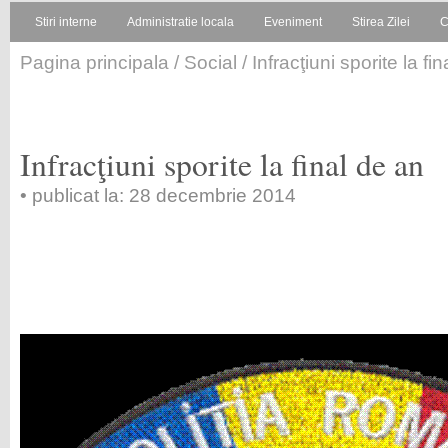
Stiri interne
Administratie locala
Eveniment
Stirea Zilei
C
Pagina principala
/
Social
/ Infracţiuni sporite la fi
Infracţiuni sporite la final de an
• publicat la: 28 decembrie 2014