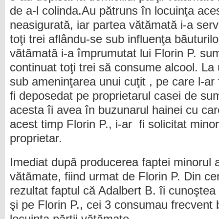
de a-l colinda.Au pătruns în locuinţa ace
neasigurată, iar partea vătămată i-a servi
toţi trei aflându-se sub influenţa băuturil
vătămată i-a împrumutat lui Florin P. sum
continuat toţi trei să consume alcool. L
sub ameninţarea unui cuţit , pe care l-ar 
fi deposedat pe proprietarul casei de s
acesta îi avea în buzunarul hainei cu car
acest timp Florin P., i-ar fi solicitat mino
proprietar.
Imediat după producerea faptei minorul a 
vătămate, fiind urmat de Florin P. Din ce
rezultat faptul că Adalbert B. îi cunoştea
şi pe Florin P., cei 3 consumau frecvent b