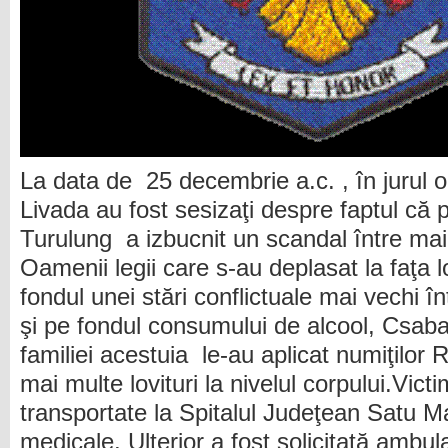
La data de 25 decembrie a.c. , în jurul ore
Livada au fost sesizaţi despre faptul că pe
Turulung a izbucnit un scandal între ma
Oamenii legii care s-au deplasat la faţa lo
fondul unei stări conflictuale mai vechi î
şi pe fondul consumului de alcool, Csaba 
familiei acestuia le-au aplicat numiţilor
mai multe lovituri la nivelul corpului.Vict
transportate la Spitalul Judeţean Satu Ma
medicale. Ulterior a fost solicitată ambu