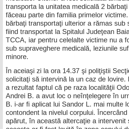
transporta la unitatea medicală 2 bărbaţi
făceau parte din familia primelor victime.
bărbaţi transportaţi ulterior a rămas su
fiind transportat la Spitalul Judeţean Bai
TCCA, iar pentru celelalte victime nu a
sub supraveghere medicală, leziunile sufe
minore.
În aceiaşi zi la ora 14.37 şi poliţiştii Sec
solicitaţi să intervină la un caz de lovire.
a rezultat faptul că pe raza localităţii O
Andrei B. a avut loc o neînţelegere în urm
B. i-ar fi aplicat lui Sandor L. mai multe l
contondent la nivelul corpului. Încercând
apărut, în această altercaţie a intervenit ş