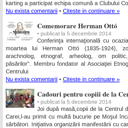
karting a participat echipa comună a Clubului Cop
Nu exista comentarii
•
Citeste in continuare »
Comemorare Herman Ottó
• publicat la 5 decembrie 2014
Conferinţa internaţională cu ocazia
moartea lui Herman Ottó (1835-1924), zoolo
arachnolog, etnograf, arheolog, om politic
păsărilor”. Membru fondator al Asociaţiei Etno
Centrului
Nu exista comentarii
•
Citeste in continuare »
Cadouri pentru copiii de la C
• publicat la 5 decembrie 2014
Joi după masă,copii de la Centrul d
Carei,l-au primit cu multă bucurie pe Moşul încă
sărbători. Iniţiativa organizării manifestării cu 