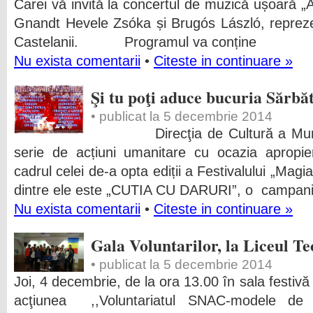
Carei vă invită la concertul de muzică ușoară „A
Gnandt Hevele Zsóka și Brugós László, reprezen
Castelanii. Programul va conține
Nu exista comentarii
•
Citeste in continuare »
Şi tu poţi aduce bucuria Sărbăto
• publicat la 5 decembrie 2014
Direcţia de Cultură a Municip
serie de acțiuni umanitare cu ocazia apropier
cadrul celei de-a opta ediții a Festivalului
dintre ele este „CUTIA CU DARURI”, o campan
Nu exista comentarii
•
Citeste in continuare »
Gala Voluntarilor, la Liceul Te
• publicat la 5 decembrie 2014
Joi, 4 decembrie, de la ora 13.00 în sala festivă 
acţiunea ,,Voluntariatul SNAC-modele de b