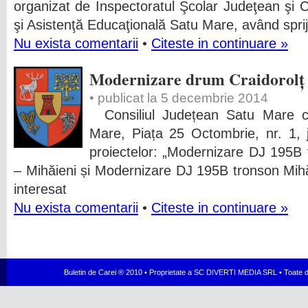
organizat de Inspectoratul Şcolar Judeţean şi
şi Asistenţă Educaţională Satu Mare, având spriji
Nu exista comentarii
•
Citeste in continuare »
Modernizare drum Craidorolț 
• publicat la 5 decembrie 2014
Consiliul Județean Satu Mare cu
Mare, Piața 25 Octombrie, nr. 1, j
proiectelor: „Modernizare DJ 195B 
– Mihăieni și Modernizare DJ 195B tronson Mihă
interesat
Nu exista comentarii
•
Citeste in continuare »
Buletin de Carei ® 2010 • Proprietate a SC DIVERTI MEDIA SRL • Toate dr