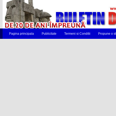
Pagina principala
Publicitate
Termeni si Conditii
Propune o st