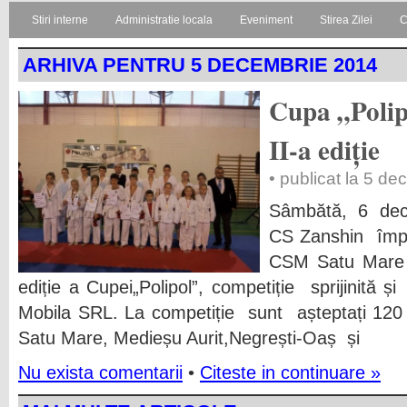
Stiri interne
Administratie locala
Eveniment
Stirea Zilei
C
ARHIVA PENTRU 5 DECEMBRIE 2014
Cupa „Polipo
II-a ediție
• publicat la 5 d
Sâmbătă, 6 dec
CS Zanshin împr
CSM Satu Mare 
ediție a Cupei„Polipol”, competiție sprijinită 
Mobila SRL. La competiție sunt așteptați 120 d
Satu Mare, Medieșu Aurit,Negrești-Oaș și
Nu exista comentarii
•
Citeste in continuare »