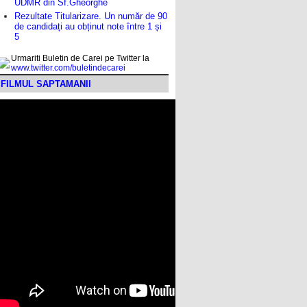
UDMR din Sf.Gheorghe
Rezultate Titularizare. Un număr de 90
de candidați au obținut note între 1 și
5
Urmariti Buletin de Carei pe Twitter la
www.twitter.com/buletindecarei
FILMUL SAPTAMANII