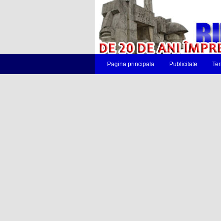
Pagina principala
Publicitate
Ter