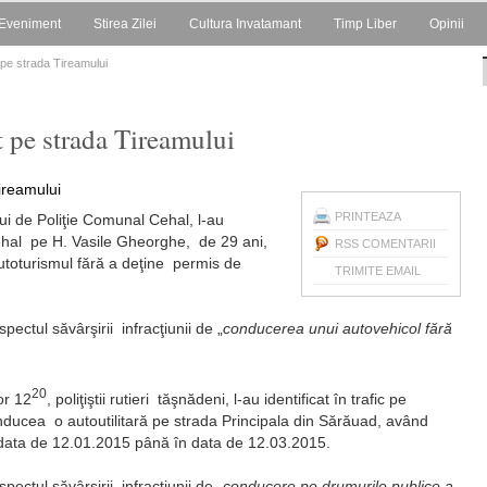
Eveniment
Stirea Zilei
Cultura Invatamant
Timp Liber
Opinii
t pe strada Tireamului
at pe strada Tireamului
PRINTEAZA
lui de Poliţie Comunal Cehal, l-au
i Cehal pe H. Vasile Gheorghe, de 29 ani,
RSS COMENTARII
utoturismul fără a deţine permis de
TRIMITE EMAIL
ectul săvârşirii infracţiunii de „
conducerea unui autovehicol fără
20
or 12
, poliţiştii rutieri tăşnădeni, l-au identificat în trafic pe
nducea o autoutilitară pe strada Principala din Sărăuad, având
data de 12.01.2015 până în data de 12.03.2015.
pectul săvârşirii infracţiunii de
„conducere pe drumurile publice a