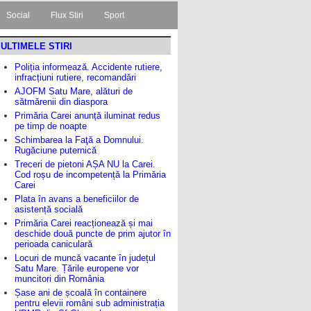
Social
Flux Stiri
Sport
ULTIMELE STIRI
Poliția informează. Accidente rutiere,
infracțiuni rutiere, recomandări
AJOFM Satu Mare, alături de
sătmărenii din diaspora
Primăria Carei anunță iluminat redus
pe timp de noapte
Schimbarea la Faţă a Domnului.
Rugăciune puternică
Treceri de pietoni AȘA NU la Carei.
Cod roșu de incompetență la Primăria
Carei
Plata în avans a beneficiilor de
asistență socială
Primăria Carei reacționează și mai
deschide două puncte de prim ajutor în
perioada caniculară
Locuri de muncă vacante în județul
Satu Mare. Țările europene vor
muncitori din România
Șase ani de școală în containere
pentru elevii români sub administrația