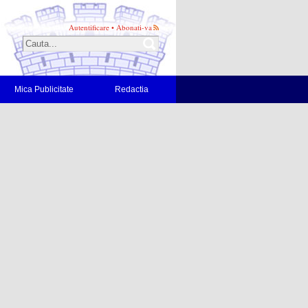
Autentificare
•
Abonati-va
Mica Publicitate
Redactia