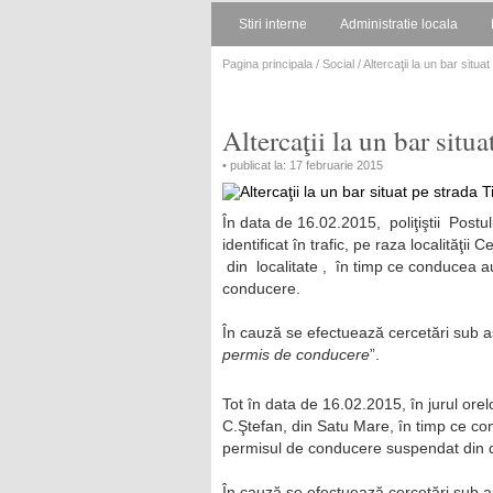
Stiri interne
Administratie locala
Pagina principala
/
Social
/ Altercaţii la un bar situa
Altercaţii la un bar situ
• publicat la: 17 februarie 2015
În data de 16.02.2015, poliţiştii Postu
identificat în trafic, pe raza localităţi
din localitate , în timp ce conducea a
conducere.
În cauză se efectuează cercetări sub asp
permis de conducere
”.
Tot în data de 16.02.2015, în jurul orel
C.Ştefan, din Satu Mare, în timp ce co
permisul de conducere suspendat din 
În cauză se efectuează cercetări sub as