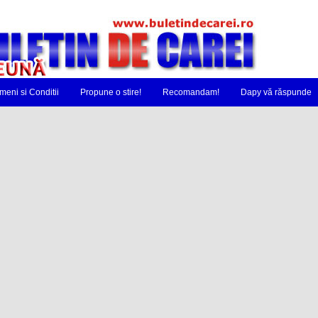
meni si Conditii
Propune o stire!
Recomandam!
Dapy vă răspunde