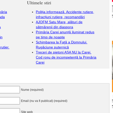
Ultimele stiri
măria
Poliția informează. Accidente rutiere,
rada
infracțiuni rutiere, recomandări
AJOFM Satu Mare, alături de
a
sătmărenii din diaspora
Primăria Carei anunță iluminat redus
in
pe timp de noapte
Schimbarea la Faţă a Domnului.
rutier.
Rugăciune puternică
Treceri de pietoni AȘA NU la Carei.
Cod roșu de incompetență la Primăria
Carei
Nume (required)
Email (nu va fi publicat) (required)
Site web