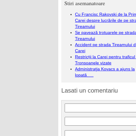
Stiri asemanatoare
Cu Francisc Rakovski de la Pri
Carei despre lucrările de pe st
Tireamului
Se pavează trotuarele pe strad
Tireamului
Accident pe strada Tireamului d
Carei
Restricții la Carei pentru traficul 
Tronsoanele vizate
Administraţia Kovacs a ajuns la
lopată…..
Lasati un comentariu