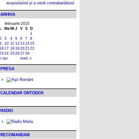
evazionistul și a venit contrabandistul
ARHIVA
februarie 2015
L
Ma
Mi
J
V
S
D
1
2
3
4
5
6
7
8
9
10
11
12
13
14
15
16
17
18
19
20
21
22
23
24
25
26
27
28
« ian.
mart. »
PRESA
CALENDAR ORTODOX
RADIO
RECOMANDAM