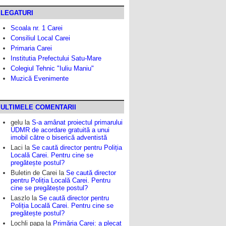
LEGATURI
Scoala nr. 1 Carei
Consiliul Local Carei
Primaria Carei
Institutia Prefectului Satu-Mare
Colegiul Tehnic "Iuliu Maniu"
Muzică Evenimente
ULTIMELE COMENTARII
gelu
la
S-a amânat proiectul primarului
UDMR de acordare gratuită a unui
imobil către o biserică adventistă
Laci
la
Se caută director pentru Poliția
Locală Carei. Pentru cine se
pregătește postul?
Buletin de Carei
la
Se caută director
pentru Poliția Locală Carei. Pentru
cine se pregătește postul?
Laszlo
la
Se caută director pentru
Poliția Locală Carei. Pentru cine se
pregătește postul?
Lochli papa
la
Primăria Carei: a plecat