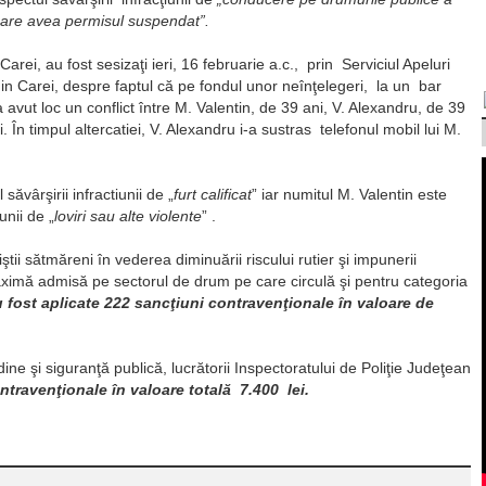
care avea permisul suspendat”.
Carei, au fost sesizaţi ieri, 16 februarie a.c., prin Serviciul Apeluri
 Carei, despre faptul că pe fondul unor neînţelegeri, la un bar
 avut loc un conflict între M. Valentin, de 39 ani, V. Alexandru, de 39
i. În timpul altercatiei, V. Alexandru i-a sustras telefonul mobil lui M.
ăvârşirii infractiunii de „
furt calificat
” iar numitul M. Valentin este
unii de „
loviri sau alte violente
” .
iştii sătmăreni în vederea diminuării riscului rutier şi impunerii
maximă admisă pe sectorul de drum pe care circulă şi pentru categoria
 fost aplicate 222 sancţiuni contravenţionale în valoare de
ine şi siguranţă publică, lucrătorii Inspectoratului de Poliţie Judeţean
ntravenţionale în valoare totală 7.400 lei.