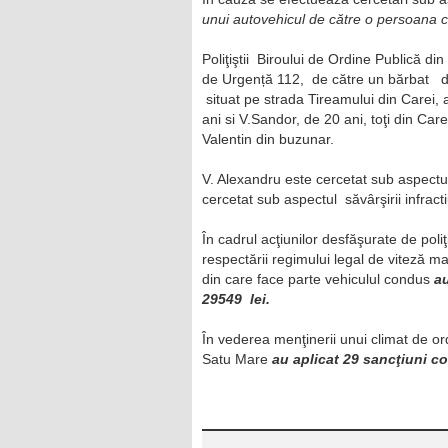
unui autovehicul de către o persoana 
Poliţiştii Biroului de Ordine Publică din 
de Urgență 112, de către un bărbat din
situat pe strada Tireamului din Carei, a
ani si V.Sandor, de 20 ani, toţi din Care
Valentin din buzunar.
V. Alexandru este cercetat sub aspectul s
cercetat sub aspectul săvârşirii infracti
În cadrul acţiunilor desfăşurate de poliţ
respectării regimului legal de viteză 
din care face parte vehiculul condus
au
29549 lei.
În vederea menţinerii unui climat de ord
Satu Mare
au aplicat 29 sancţiuni co