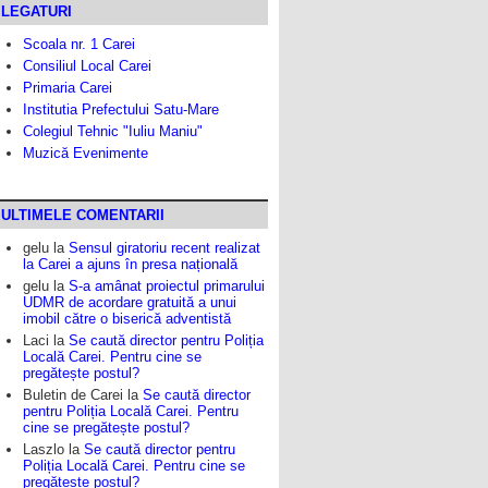
LEGATURI
Scoala nr. 1 Carei
Consiliul Local Carei
Primaria Carei
Institutia Prefectului Satu-Mare
Colegiul Tehnic "Iuliu Maniu"
Muzică Evenimente
ULTIMELE COMENTARII
gelu
la
Sensul giratoriu recent realizat
la Carei a ajuns în presa națională
gelu
la
S-a amânat proiectul primarului
UDMR de acordare gratuită a unui
imobil către o biserică adventistă
Laci
la
Se caută director pentru Poliția
Locală Carei. Pentru cine se
pregătește postul?
Buletin de Carei
la
Se caută director
pentru Poliția Locală Carei. Pentru
cine se pregătește postul?
Laszlo
la
Se caută director pentru
Poliția Locală Carei. Pentru cine se
pregătește postul?