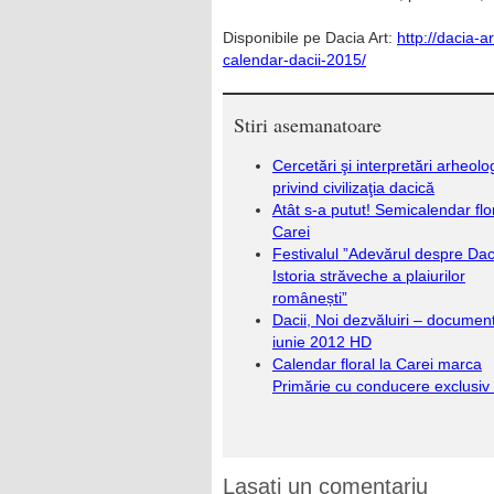
Disponibile pe Dacia Art:
http://dacia-
calendar-dacii-2015/
Stiri asemanatoare
Cercetări şi interpretări arheolo
privind civilizaţia dacică
Atât s-a putut! Semicalendar flor
Carei
Festivalul ”Adevărul despre Daci
Istoria străveche a plaiurilor
românești”
Dacii, Noi dezvăluiri – document
iunie 2012 HD
Calendar floral la Carei marca
Primărie cu conducere exclus
Lasati un comentariu