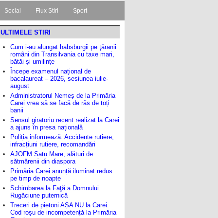
Social
Flux Stiri
Sport
ULTIMELE STIRI
Cum i-au alungat habsburgii pe ţăranii
români din Transilvania cu taxe mari,
bătăi şi umilinţe
Începe examenul național de
bacalaureat – 2026, sesiunea iulie-
august
Administratorul Nemeș de la Primăria
Carei vrea să se facă de râs de toți
banii
Sensul giratoriu recent realizat la Carei
a ajuns în presa națională
Poliția informează. Accidente rutiere,
infracțiuni rutiere, recomandări
AJOFM Satu Mare, alături de
sătmărenii din diaspora
Primăria Carei anunță iluminat redus
pe timp de noapte
Schimbarea la Faţă a Domnului.
Rugăciune puternică
Treceri de pietoni AȘA NU la Carei.
Cod roșu de incompetență la Primăria