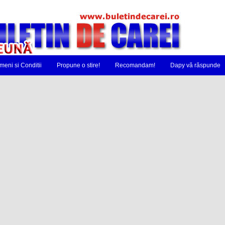
meni si Conditii
Propune o stire!
Recomandam!
Dapy vă răspunde