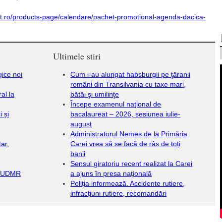
art.ro/products-page/calendare/pachet-promotional-agenda-dacica-
Ultimele stiri
gice noi
Cum i-au alungat habsburgii pe ţăranii
români din Transilvania cu taxe mari,
al la
bătăi şi umilinţe
Începe examenul național de
 și
bacalaureat – 2026, sesiunea iulie-
august
Administratorul Nemeș de la Primăria
ar,
Carei vrea să se facă de râs de toți
banii
Sensul giratoriu recent realizat la Carei
iv UDMR
a ajuns în presa națională
Poliția informează. Accidente rutiere,
infracțiuni rutiere, recomandări