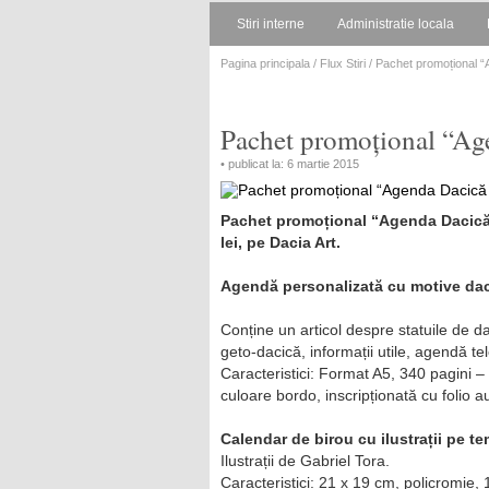
Stiri interne
Administratie locala
Pagina principala
/
Flux Stiri
/ Pachet promoțional “
Pachet promoțional “Ag
• publicat la: 6 martie 2015
Pachet promoțional “Agenda Dacică +
lei, pe Dacia Art.
Agendă personalizată cu motive dac
Conține un articol despre statuile de da
geto-dacică, informații utile, agendă tel
Caracteristici: Format A5, 340 pagini –
culoare bordo, inscripționată cu folio a
Calendar de birou cu ilustrații pe t
Ilustrații de Gabriel Tora.
Caracteristici: 21 x 19 cm, policromie, 1