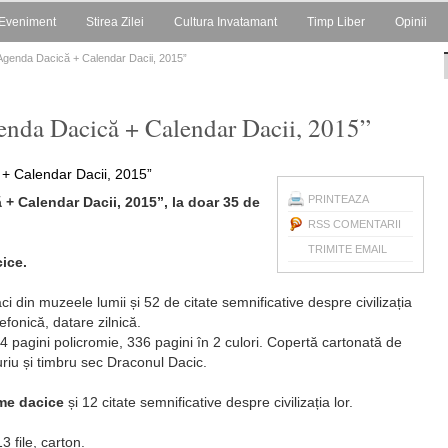
Eveniment
Stirea Zilei
Cultura Invatamant
Timp Liber
Opinii
Agenda Dacică + Calendar Dacii, 2015”
enda Dacică + Calendar Dacii, 2015”
PRINTEAZA
 Calendar Dacii, 2015”, la doar 35 de
RSS COMENTARII
TRIMITE EMAIL
ice.
ci din muzeele lumii și 52 de citate semnificative despre civilizația
efonică, datare zilnică.
 4 pagini policromie, 336 pagini în 2 culori. Copertă cartonată de
uriu și timbru sec Draconul Dacic.
eme dacice
și 12 citate semnificative despre civilizația lor.
3 file, carton.