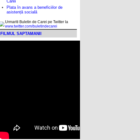
Carei
Plata în avans a beneficiilor de
asistență socială
Urmariti Buletin de Carei pe Twitter la
www.twitter.com/buletindecarei
FILMUL SAPTAMANII