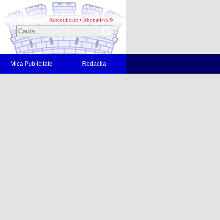
Autentificare
•
Abonati-va
Mica Publicitate
Redactia