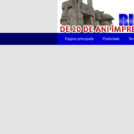
Pagina principala
Publicitate
Ter