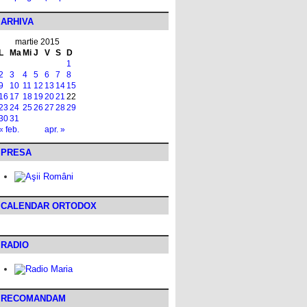
ARHIVA
martie 2015
L
Ma
Mi
J
V
S
D
1
2
3
4
5
6
7
8
9
10
11
12
13
14
15
16
17
18
19
20
21
22
23
24
25
26
27
28
29
30
31
« feb.
apr. »
PRESA
CALENDAR ORTODOX
RADIO
RECOMANDAM