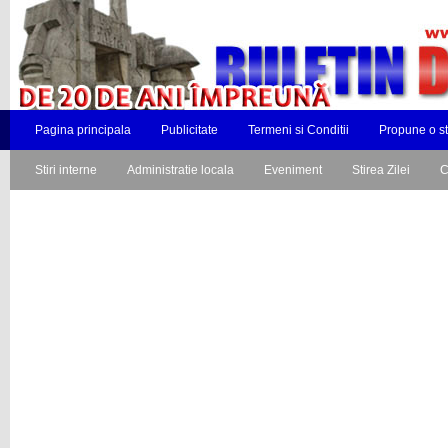
Pagina principala
Publicitate
Termeni si Conditii
Propune o st
Stiri interne
Administratie locala
Eveniment
Stirea Zilei
C