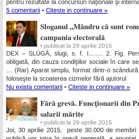
pentru rezultate la concursuri naţionale şi intern
5 comentarii
•
Citeste in continuare »
Sloganul „Mândru că sunt româ
campania electorală
• publicat la 29 aprilie 2015
DEX – SLÚGĂ, slugi, s. f. I……. 2. Fig. Pers
obligată, din cauza condiţiilor sociale în care se
… (Rar) Aparat simplu, format dintr-o scândură 
foloseşte la scoaterea cizmelor fără ajutorul
Nu exista comentarii
•
Citeste in continuare »
Fără grevă. Funcţionarii din P
salarii mărite
• publicat la 29 aprilie 2015
Joi, 30 aprilie 2015, peste 30.000 de membri d
publică vor intra în grevă generală, a anunţat