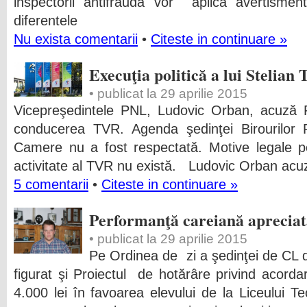
inspectorii antifrauda vor aplica avertismen
diferentele
Nu exista comentarii
•
Citeste in continuare »
Execuţia politică a lui Stelian
• publicat la 29 aprilie 2015
Vicepreşedintele PNL, Ludovic Orban, acuză
conducerea TVR. Agenda şedinţei Birourilor
Camere nu a fost respectată. Motive legale pe
activitate al TVR nu există. Ludovic Orban ac
5 comentarii
•
Citeste in continuare »
Performanţă careiană apreciat
• publicat la 29 aprilie 2015
Pe Ordinea de zi a şedinţei de CL d
figurat şi Proiectul de hotărâre privind acor
4.000 lei în favoarea elevului de la Liceului Te