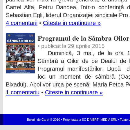
Cartel Alfa, Petru Dandea, într-o conferinţă 
Sebastian Egli, liderul Organizaţiei sindicale Pr
4 comentarii
•
Citeste in continuare »
Programul de la Sâmbra Oilor
• publicat la 29 aprilie 2015
Duminică, 3 mai, de la ora 11.
Sâmbră a Oilor de pe Dealul de l
Programul manifestărilor: După d
loc un moment de sâmbră (Oaşu
Bixadul). Apoi vor urca pe scenă: Maria Petca 
1 comentariu
•
Citeste in continuare »
Buletin de Carei ® 2010 • Proprietate a SC DIVERTI MEDIA SRL • Toate dr