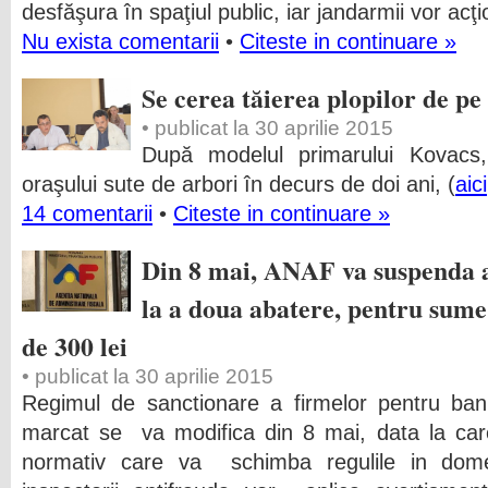
desfăşura în spaţiul public, iar jandarmii vor acţ
Nu exista comentarii
•
Citeste in continuare »
Se cerea tăierea plopilor de pe
• publicat la 30 aprilie 2015
După modelul primarului Kovacs
oraşului sute de arbori în decurs de doi ani, (
aici
14 comentarii
•
Citeste in continuare »
Din 8 mai, ANAF va suspenda a
la a doua abatere, pentru sume
de 300 lei
• publicat la 30 aprilie 2015
Regimul de sanctionare a firmelor pentru banii
marcat se va modifica din 8 mai, data la care
normativ care va schimba regulile in domen