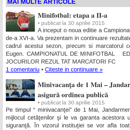
MAI MULTE ARTICOLE
Minifotbal: etapa a II-a
• publicat la 30 aprilie 2015
A inceput o noua editie a Campionat
de-a XVI-a. Va prezentam in continuare rezultat
cadrul acestui sezon, precum si marcatorul c
Eugen. CAMPIONATUL DE MINIFOTBAL ED
JOCURILOR REZUL TAT MARCATORI FC
1 comentariu
•
Citeste in continuare »
Minivacanţa de 1 Mai – Janda
asigură ordinea publică
• publicat la 30 aprilie 2015
Pe timpul “ minivacanţei” de 1 Mai, Jandarme
mijlocul cetăţenilor şi le va garanta acestora 
siguranţă. În vizorul instituţiei se vor afla to