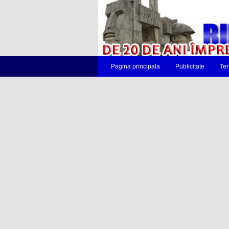
Pagina principala
Publicitate
Ter