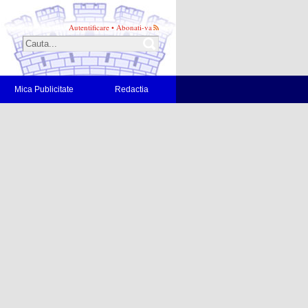
Autentificare
•
Abonati-va
Mica Publicitate
Redactia