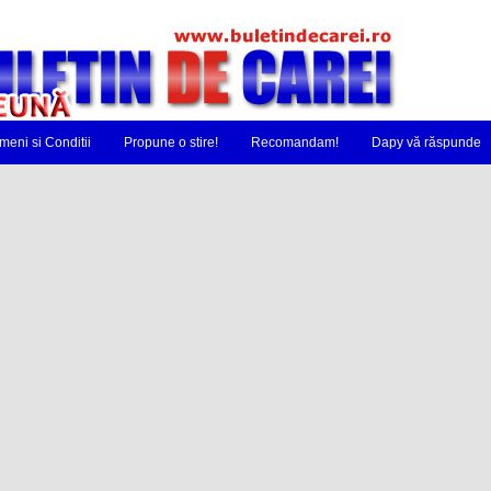
meni si Conditii
Propune o stire!
Recomandam!
Dapy vă răspunde