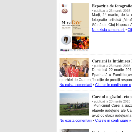
Expoziţie de fotografi
• publicat la 23 martie 2015
Marţi, 24 martie, de la
fotografie artistică „Mi
Găină din Cluj-Napoca. Ac
Nu exista comentarii
•
Ci
Careieni la Întâlnirea
• publicat la 23 martie 2015
Duminică 22 martie 2015
Eparhială a Familiilor,a
eparhiei de Oradea, însoţite de preoţii responsa
Nu exista comentarii
•
Citeste in continuare »
Careiul a găzduit etap
• publicat la 23 martie 2015
Municipiul Carei a găzdu
etapele judeţene ale Cam
avut loc etapa judeţeană 
Nu exista comentarii
•
Citeste in continuare »