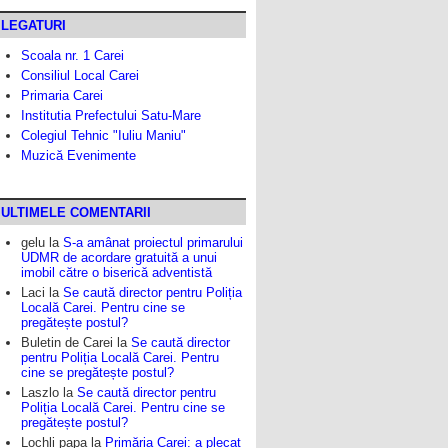
LEGATURI
Scoala nr. 1 Carei
Consiliul Local Carei
Primaria Carei
Institutia Prefectului Satu-Mare
Colegiul Tehnic "Iuliu Maniu"
Muzică Evenimente
ULTIMELE COMENTARII
gelu
la
S-a amânat proiectul primarului
UDMR de acordare gratuită a unui
imobil către o biserică adventistă
Laci
la
Se caută director pentru Poliția
Locală Carei. Pentru cine se
pregătește postul?
Buletin de Carei
la
Se caută director
pentru Poliția Locală Carei. Pentru
cine se pregătește postul?
Laszlo
la
Se caută director pentru
Poliția Locală Carei. Pentru cine se
pregătește postul?
Lochli papa
la
Primăria Carei: a plecat