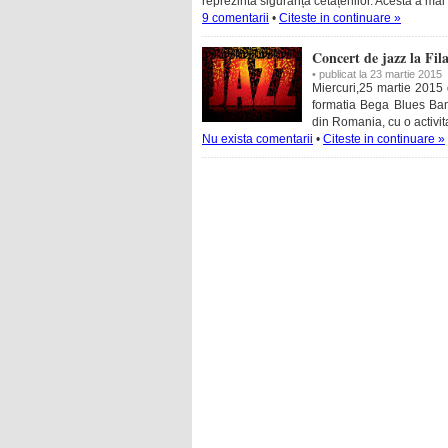
reprezintă siguranța cetățenilor. Acesta a mai
9 comentarii
•
Citeste in continuare »
Concert de jazz la Fil
• publicat la 23 martie 2015
Miercuri,25 martie 2015 
formatia Bega Blues Ban
din Romania, cu o activi
Nu exista comentarii
•
Citeste in continuare »