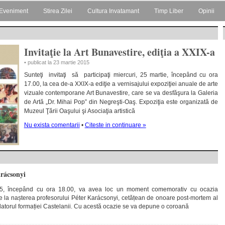
Eveniment
Stirea Zilei
Cultura Invatamant
Timp Liber
Opinii
Invitaţie la Art Bunavestire, ediţia a XXIX-a
• publicat la 23 martie 2015
Sunteţi invitaţi să participaţi miercuri, 25 martie, începând cu ora
17.00, la cea de-a XXIX-a ediţie a vernisajului expoziţiei anuale de arte
vizuale contemporane Art Bunavestire, care se va desfăşura la Galeria
de Artă „Dr. Mihai Pop” din Negreşti-Oaş. Expoziţia este organizată de
Muzeul Ţării Oaşului şi Asociaţia artistică
Nu exista comentarii
•
Citeste in continuare »
rácsonyi
015, începând cu ora 18.00, va avea loc un moment comemorativ cu ocazia
de la nașterea profesorului Péter Karácsonyi, cetățean de onoare post-mortem al
ndatorul formației Castelanii. Cu acestă ocazie se va depune o coroană