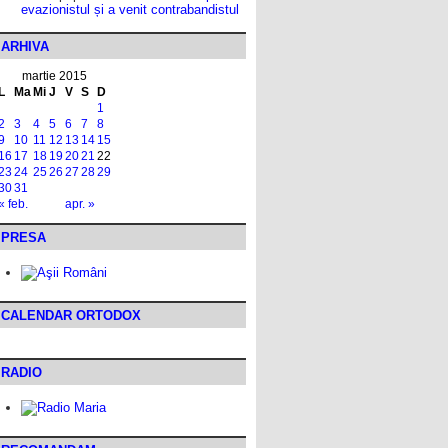
evazionistul și a venit contrabandistul
ARHIVA
martie 2015
L
Ma
Mi
J
V
S
D
1
2
3
4
5
6
7
8
9
10
11
12
13
14
15
16
17
18
19
20
21
22
23
24
25
26
27
28
29
30
31
« feb.
apr. »
PRESA
CALENDAR ORTODOX
RADIO