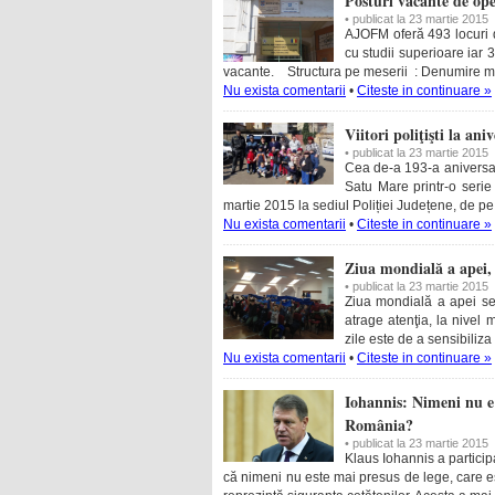
Posturi vacante de ope
• publicat la 23 martie 2015
AJOFM oferă 493 locuri 
cu studii superioare iar 
vacante. Structura pe meserii : Denumire mes
Nu exista comentarii
•
Citeste in continuare »
Viitori poliţişti la an
• publicat la 23 martie 2015
Cea de-a 193-a aniversar
Satu Mare printr-o serie 
martie 2015 la sediul Poliției Județene, de pe
Nu exista comentarii
•
Citeste in continuare »
Ziua mondială a apei, 
• publicat la 23 martie 2015
Ziua mondială a apei se
atrage atenţia, la nivel 
zile este de a sensibiliza
Nu exista comentarii
•
Citeste in continuare »
Iohannis: Nimeni nu e
România?
• publicat la 23 martie 2015
Klaus Iohannis a participat
că nimeni nu este mai presus de lege, care es