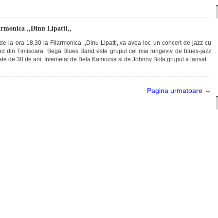
armonica ,,Dinu Lipatti,,
de la ora 18,30 la Filarmonica ,,Dinu Lipatti,,va avea loc un concert de jazz cu
d din Timisoara. Bega Blues Band este grupul cel mai longeviv de blues-jazz
tate de 30 de ani. Intemeiat de Bela Kamocsa si de Johnny Bota,grupul a lansat
Pagina urmatoare →