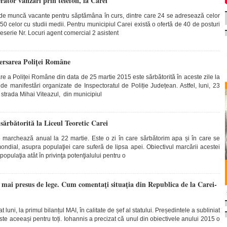
rator vânzări prin telefon, la Carei
de muncă vacante pentru săptămâna în curs, dintre care 24 se adresează celor
350 celor cu studii medii. Pentru municipiul Carei există o ofertă de 40 de posturi
erie Nr. Locuri agent comercial 2 asistent
iversarea Poliței Române
e a Poliței Române din data de 25 martie 2015 este sărbătorită în aceste zile la
de manifestări organizate de Inspectoratul de Poliție Județean. Astfel, luni, 23
 strada Mihai Viteazul, din municipiul
sărbătorită la Liceul Teoretic Carei
 marchează anual la 22 martie. Este o zi în care sărbătorim apa și în care se
mondial, asupra populaţiei care suferă de lipsa apei. Obiectivul marcării acestei
 populaţia atât în privinţa potenţialului pentru o
 mai presus de lege. Cum comentaţi situaţia din Republica de la Carei-
 luni, la primul bilanțul MAI, în calitate de șef al statului. Președintele a subliniat
te aceeași pentru toți. Iohannis a precizat că unul din obiectivele anului 2015 o