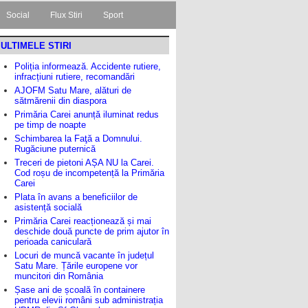
Social
Flux Stiri
Sport
ULTIMELE STIRI
Poliția informează. Accidente rutiere,
infracțiuni rutiere, recomandări
AJOFM Satu Mare, alături de
sătmărenii din diaspora
Primăria Carei anunță iluminat redus
pe timp de noapte
Schimbarea la Faţă a Domnului.
Rugăciune puternică
Treceri de pietoni AȘA NU la Carei.
Cod roșu de incompetență la Primăria
Carei
Plata în avans a beneficiilor de
asistență socială
Primăria Carei reacționează și mai
deschide două puncte de prim ajutor în
perioada caniculară
Locuri de muncă vacante în județul
Satu Mare. Țările europene vor
muncitori din România
Șase ani de școală în containere
pentru elevii români sub administrația