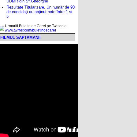
UDMR din Sf.Gheorghe
Rezultate Titularizare. Un număr de 90
de candidați au obținut note între 1 și
5
Urmariti Buletin de Carei pe Twitter la
www.twitter.com/buletindecarei
FILMUL SAPTAMANII