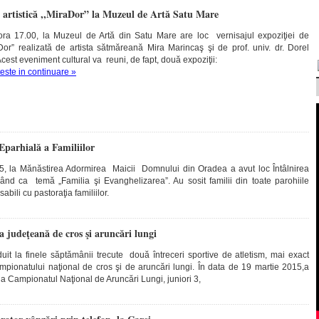
e artistică ,,MiraDor” la Muzeul de Artă Satu Mare
 ora 17.00, la Muzeul de Artă din Satu Mare are loc vernisajul expoziţiei de
raDor” realizată de artista sătmăreană Mira Marincaş şi de prof. univ. dr. Dorel
est eveniment cultural va reuni, de fapt, două expoziţii:
teste in continuare »
 Eparhială a Familiilor
, la Mănăstirea Adormirea Maicii Domnului din Oradea a avut loc Întâlnirea
vând ca temă „Familia şi Evanghelizarea”. Au sosit familii din toate parohiile
bili cu pastoraţia familiilor.
a judeţeană de cros şi aruncări lungi
it la finele săptămânii trecute două întreceri sportive de atletism, mai exact
pionatului naţional de cros şi de aruncări lungi. În data de 19 martie 2015,a
a Campionatul Naţional de Aruncări Lungi, juniori 3,