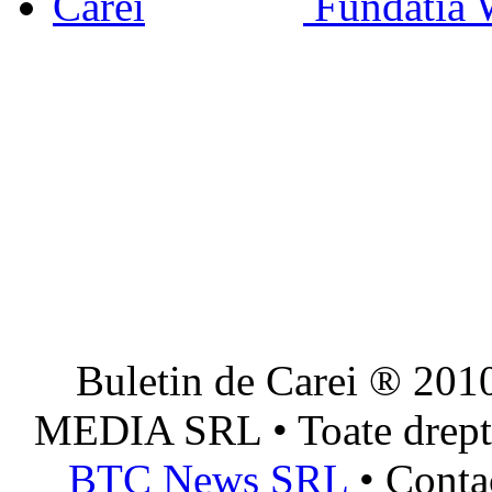
Fundatia 
Buletin de Carei ® 201
MEDIA SRL • Toate dreptur
BTC News SRL
• Conta