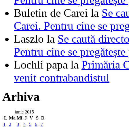
Buletin de Carei
la
Se cau
Carei. Pentru cine se pre
Laszlo
la
Se caută directo
Pentru cine se pregătește
Lochli papa
la
Primăria C
venit contrabandistul
Arhiva
iunie 2015
L
Ma
Mi
J
V
S
D
1
2
3
4
5
6
7