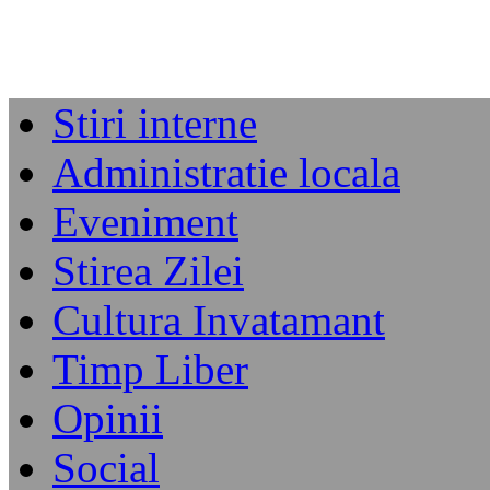
Stiri interne
Administratie locala
Eveniment
Stirea Zilei
Cultura Invatamant
Timp Liber
Opinii
Social