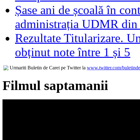
Șase ani de școală în con
administrația UDMR din
Rezultate Titularizare. U
obținut note între 1 și 5
Urmariti Buletin de Carei pe Twitter la
www.twitter.com/buletinde
Filmul saptamanii