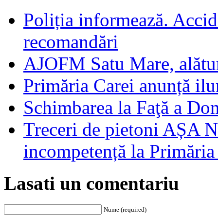
Poliția informează. Accide
recomandări
AJOFM Satu Mare, alături
Primăria Carei anunță il
Schimbarea la Faţă a Do
Treceri de pietoni AȘA N
incompetență la Primăria
Lasati un comentariu
Nume (required)