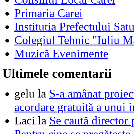
Primaria Carei
Institutia Prefectului Sa
Colegiul Tehnic "Iuliu M
Muzică Evenimente
Ultimele comentarii
gelu
la
S-a amânat proie
acordare gratuită a unui i
Laci
la
Se caută director 
Pentru cine se pregătește