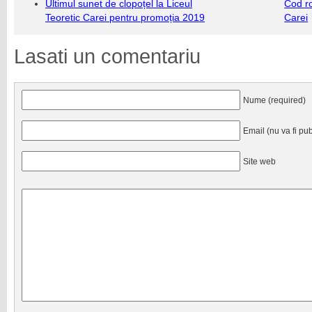
Ultimul sunet de clopoțel la Liceul
Cod r
Teoretic Carei pentru promoția 2019
Carei
Lasati un comentariu
Nume (required)
Email (nu va fi pub
Site web