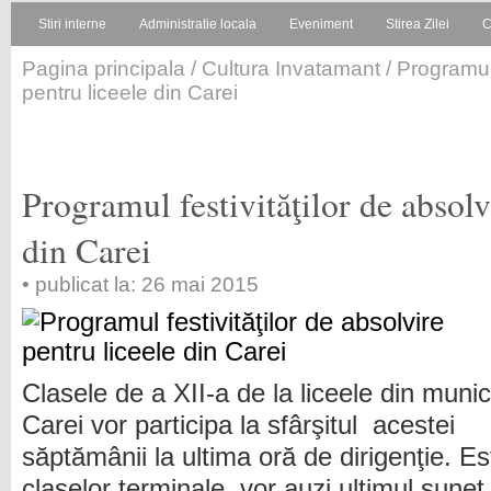
Stiri interne
Administratie locala
Eveniment
Stirea Zilei
C
Pagina principala
/
Cultura Invatamant
/ Programul 
pentru liceele din Carei
Programul festivităţilor de absolv
din Carei
• publicat la: 26 mai 2015
Clasele de a XII-a de la liceele din munic
Carei vor participa la sfârşitul acestei
săptămânii la ultima oră de dirigenţie. Es
claselor terminale vor auzi ultimul sunet 