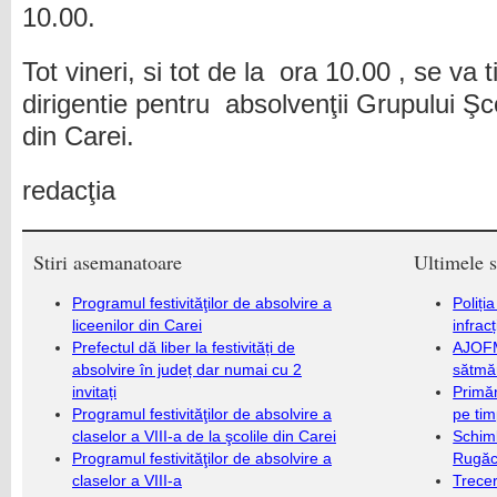
10.00.
Tot vineri, si tot de la ora 10.00 , se va 
dirigentie pentru absolvenţii Grupului Şco
din Carei.
redacţia
Stiri asemanatoare
Ultimele s
Programul festivităţilor de absolvire a
Poliți
liceenilor din Carei
infrac
Prefectul dă liber la festivități de
AJOFM
absolvire în județ dar numai cu 2
sătmăr
invitați
Primăr
Programul festivităţilor de absolvire a
pe ti
claselor a VIII-a de la şcolile din Carei
Schim
Programul festivităţilor de absolvire a
Rugăc
claselor a VIII-a
Trecer