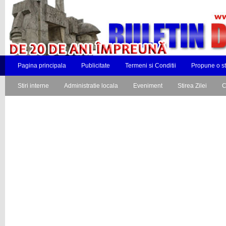
Pagina principala
Publicitate
Termeni si Conditii
Propune o st
Stiri interne
Administratie locala
Eveniment
Stirea Zilei
C