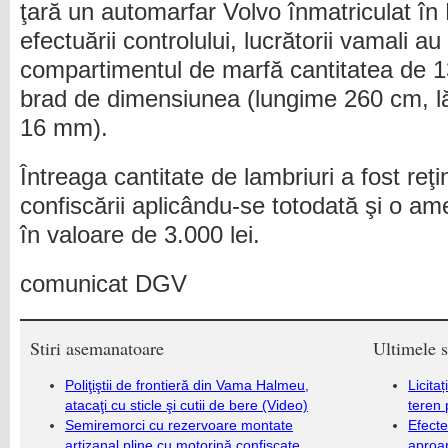
ţară un automarfar Volvo înmatriculat î
efectuării controlului, lucrătorii vamali au
compartimentul de marfă cantitatea de 1
brad de dimensiunea (lungime 260 cm, 
16 mm).
Întreaga cantitate de lambriuri a fost reţ
confiscării aplicându-se totodată şi o a
în valoare de 3.000 lei.
comunicat DGV
Stiri asemanatoare
Ultimele s
Poliţiştii de frontieră din Vama Halmeu,
Licita
atacaţi cu sticle şi cutii de bere (Video)
teren 
Semiremorci cu rezervoare montate
Efecte
artizanal pline cu motorină confiscate
aproap