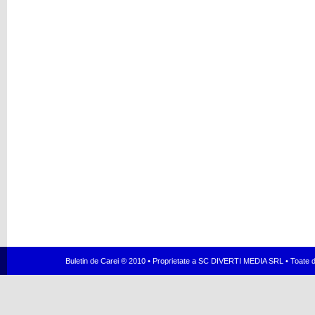
Buletin de Carei ® 2010 • Proprietate a SC DIVERTI MEDIA SRL • Toate dr