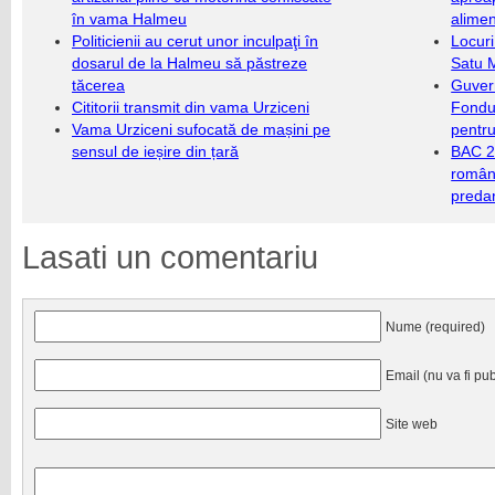
în vama Halmeu
alimen
Politicienii au cerut unor inculpaţi în
Locuri
dosarul de la Halmeu să păstreze
Satu 
tăcerea
Guver
Cititorii transmit din vama Urziceni
Fondu
Vama Urziceni sufocată de mașini pe
pentru
sensul de ieșire din țară
BAC 20
română
predar
Lasati un comentariu
Nume (required)
Email (nu va fi pub
Site web