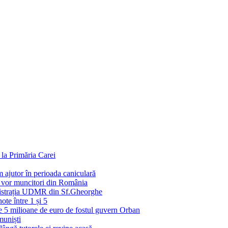
la Primăria Carei
 ajutor în perioada caniculară
e vor muncitori din România
inistrația UDMR din Sf.Gheorghe
ote între 1 și 5
 5 milioane de euro de fostul guvern Orban
muniști