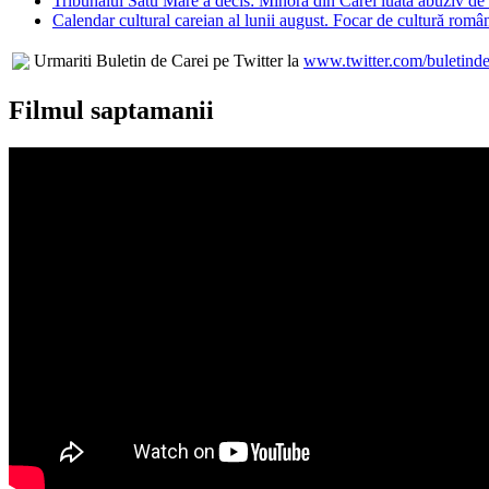
Tribunalul Satu Mare a decis: Minora din Carei luată abuziv de l
Calendar cultural careian al lunii august. Focar de cultură româ
Urmariti Buletin de Carei pe Twitter la
www.twitter.com/buletinde
Filmul saptamanii