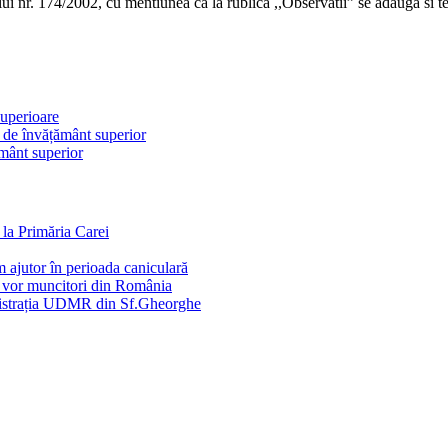
i nr. 174/2002, cu mentiunea ca la rublica ,,Observatii” se adauga si t
superioare
i de învățământ superior
ământ superior
la Primăria Carei
 ajutor în perioada caniculară
e vor muncitori din România
inistrația UDMR din Sf.Gheorghe