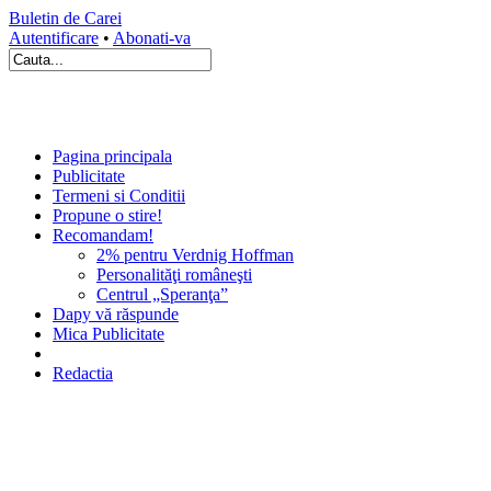
Buletin de Carei
Autentificare
•
Abonati-va
Pagina principala
Publicitate
Termeni si Conditii
Propune o stire!
Recomandam!
2% pentru Verdnig Hoffman
Personalităţi româneşti
Centrul „Speranţa”
Dapy vă răspunde
Mica Publicitate
Redactia