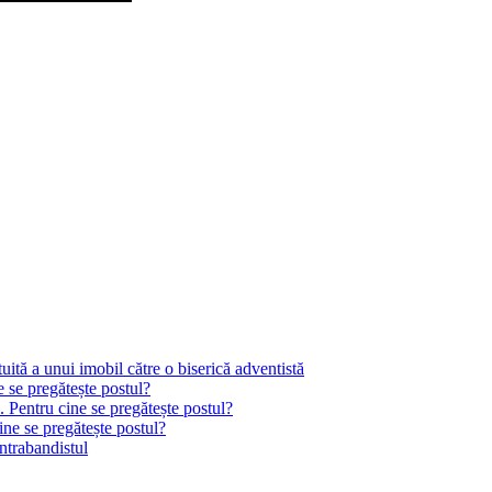
tă a unui imobil către o biserică adventistă
e se pregătește postul?
. Pentru cine se pregătește postul?
ine se pregătește postul?
ontrabandistul