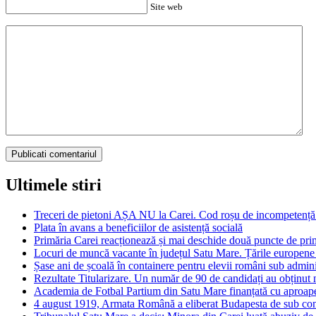
Site web
Ultimele stiri
Treceri de pietoni AȘA NU la Carei. Cod roșu de incompetență 
Plata în avans a beneficiilor de asistență socială
Primăria Carei reacționează și mai deschide două puncte de prim
Locuri de muncă vacante în județul Satu Mare. Țările europen
Șase ani de școală în containere pentru elevii români sub adm
Rezultate Titularizare. Un număr de 90 de candidați au obținut n
Academia de Fotbal Partium din Satu Mare finanțată cu aproape
4 august 1919, Armata Română a eliberat Budapesta de sub co