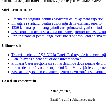
stimularea ocuparii fortei de munca, aprobate prin Hotararea Guvernulu
Stiri asemanatoare
Efectuarea stagiului pentru absolvenţii de învăţământ superior
Finanțarea stagiului pentru absolvenții de învățământ superior
1350 lei lunar pentru angajatorii care primesc stagiari cu studii 
Peste două mii de lei se acordă lunar angajatorilor de absolvenț
Sprijin financiar pentru angajatorii tinerilor absolvenți de învăț
Ultimele stiri
Treceri de pietoni AȘA NU la Carei. Cod roșu de incompetență 
Plata în avans a beneficiilor de asistență socială
Primăria Carei reacționează și mai deschide două puncte de prim
Locuri de muncă vacante în județul Satu Mare. Țările europen
Șase ani de școală în containere pentru elevii români sub adm
Lasati un comentariu
Nume (required)
Email (nu va fi publicat) (required)