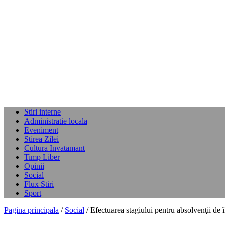
Stiri interne
Administratie locala
Eveniment
Stirea Zilei
Cultura Invatamant
Timp Liber
Opinii
Social
Flux Stiri
Sport
Pagina principala
/
Social
/ Efectuarea stagiului pentru absolvenţii de