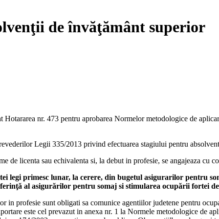
olvenţii de învăţământ superior
at Hotararea nr. 473 pentru aprobarea Normelor metodologice de aplicare
vederilor Legii 335/2013 privind efectuarea stagiului pentru absolvent
ome de licenta sau echivalenta si, la debut in profesie, se angajeaza cu 
tei legi primesc lunar, la cerere, din bugetul asigurarilor pentru so
eferinţă al asigurărilor pentru somaj si stimularea ocupării fortei d
lor in profesie sunt obligati sa comunice agentiilor judetene pentru ocupa
portare este cel prevazut in anexa nr. 1 la Normele metodologice de apli