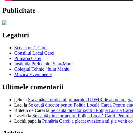
Publicitate
Legaturi
Scoala nr. 1 Carei
Consiliul Local Carei
Primaria Carei
Institutia Prefectului Satu-Mare
Colegiul Tehnic "Iuliu Maniu"
Muzică Evenimente
Ultimele comentarii
gelu
la
S-a amânat proiectul primarului UDMR de acordare gratui
Laci
la
Se caută director pentru Poliția Locală Carei. Pentru cin
Buletin de Carei
la
Se caută director pentru Poliția Locală Carei
Laszlo
la
Se caută director pentru Poliția Locală Carei. Pentru c
Lochli papa
la
Primăria Carei: a plecat evazionistul și a venit c