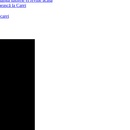
ângă tutorele ei revine acasă
nească la Carei
carei