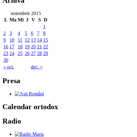
Arhiva
noiembrie 2015
L
Ma
Mi
J
V
S
D
1
2
3
4
5
6
7
8
9
10
11
12
13
14
15
16
17
18
19
20
21
22
23
24
25
26
27
28
29
30
« oct.
dec. »
Presa
Calendar ortodox
Radio