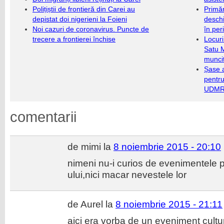
Polițiștii de frontieră din Carei au
Primăr
depistat doi nigerieni la Foieni
deschi
Noi cazuri de coronavirus. Puncte de
în per
trecere a frontierei închise
Locuri
Satu 
munci
Șase a
pentru
UDMR 
comentarii
de mimi la
8 noiembrie 2015 - 20:10
nimeni nu-i curios de evenimentele p
ului,nici macar nevestele lor
de Aurel la
8 noiembrie 2015 - 21:11
aici era vorba de un eveniment cultu