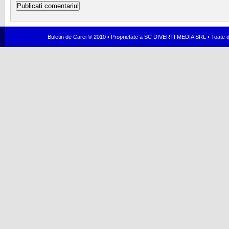
Buletin de Carei ® 2010 • Proprietate a SC DIVERTI MEDIA SRL • Toate dr