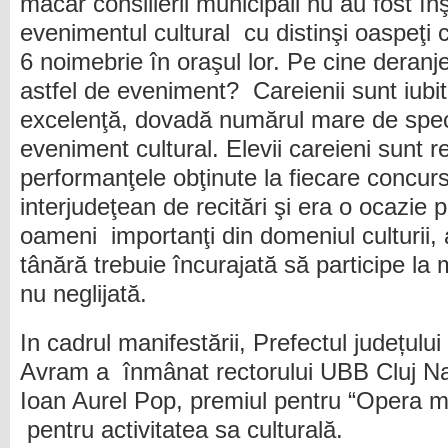
măcar consilierii municipali nu au fost înş
evenimentul cultural cu distinşi oaspeţi 
6 noimebrie în oraşul lor. Pe cine deran
astfel de eveniment? Careienii sunt iubito
excelenţă, dovadă numărul mare de spect
eveniment cultural. Elevii careieni sunt 
performanţele obţinute la fiecare concur
interjudeţean de recitări şi era o ocazie
oameni importanţi din domeniul culturii, 
tânără trebuie încurajată să participe la m
nu neglijată.
In cadrul manifestării, Prefectul județul
Avram a înmânat rectorului UBB Cluj N
Ioan Aurel Pop, premiul pentru “Opera mag
pentru activitatea sa culturală.