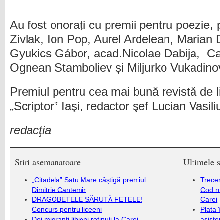
Au fost onorați cu premii pentru poezie, p
Zivlak, Ion Pop, Aurel Ardelean, Marian 
Gyukics Gábor, acad.Nicolae Dabija, Ca
Ognean Stamboliev și Miljurko Vukadinov
Premiul pentru cea mai bună revistă de l
„Scriptor” Iaşi, redactor şef Lucian Vasili
redacţia
Stiri asemanatoare
Ultimele s
„Citadela” Satu Mare câştigă premiul
Trecer
Dimitrie Cantemir
Cod r
DRAGOBETELE SĂRUTĂ FETELE!
Carei
Concurs pentru liceeni
Plata 
Doi migranți libieni reținuți la Carei
asiste