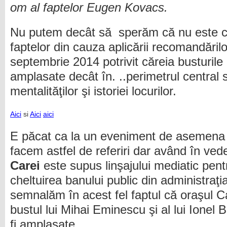
om al faptelor Eugen Kovacs.
Nu putem decât să sperăm că nu este c
faptelor din cauza aplicării recomandăril
septembrie 2014 potrivit căreia busturile
amplasate decât în. ..perimetrul central 
mentalităţilor şi istoriei locurilor.
Aici
si
Aici
aici
E păcat ca la un eveniment de asemena 
facem astfel de referiri dar având în ved
Carei
este supus linşajului mediatic pent
cheltuirea banului public din administraţi
semnalăm în acest fel faptul că oraşul C
bustul lui Mihai Eminescu şi al lui Ionel B
fi amplasate.