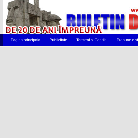
Pagina principala
Publicitate
Termeni si Conditii
Propune o st