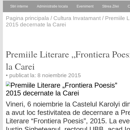
Stiri interne
Administratie locala
Eveniment
Stirea Zilei
C
Pagina principala
/
Cultura Invatamant
/ Premiile L
2015 decernate la Carei
Premiile Literare „Frontiera Poe
la Carei
• publicat la: 8 noiembrie 2015
Vineri, 6 noiembrie la Castelul Karolyi di
a avut loc festivitatea de decernare a Pre
Literare “Frontiera Poesis”, 2015. La ev
Iustin Sigheteanul, rectorul UBB, acad.I