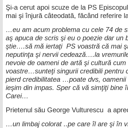
Şi-a cerut apoi scuze de la PS Episcopul 
mai şi înjură câteodată, făcând referire l
…eu am acum problema cu cele 74 de s
aş apuca de scris şi eu o poezie dar un bi
ştie….să mă iertaţi PS voastră că mai şi
neputinţa şi nervii cedează….la vremurile
nevoie de oameni de artă şi cultură cum 
voastre…sunteţi singurii credibili pentru că
pierd credibilitatea …poate dvs, oamenii 
ieşim din impas. Sper că vă simţiţi bine 
Carei…
Prietenul său George Vulturescu a apreci
…un limbaj colorat ..pe care îl are şi în 