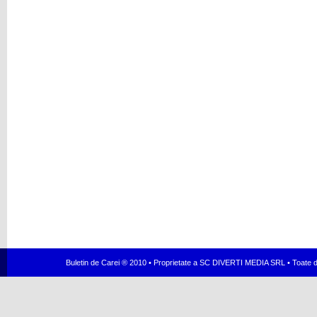
Buletin de Carei ® 2010 • Proprietate a SC DIVERTI MEDIA SRL • Toate dr