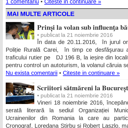
1 comentariu
•
Citeste in continuare »
MAI MULTE ARTICOLE
Prinși la volan sub influenţa bă
• publicat la 21 noiembrie 2016
În data de 20.11.2016, în jurul orei
Poliție Rurală Carei, în timp ce desfăşurau a
traficului rutier pe DJ 196 B, la ieșire din locali
pentru control un autoturism, la volanul căruia s
Nu exista comentarii
•
Citeste in continuare »
Scriitori sătmăreni la Bucureșt
• publicat la 21 noiembrie 2016
Vineri 18 noiembrie 2016, începân
serată literară la sediul Organizației Muni
Ucrainenilor din Romania la care au partic
Cronograf, Loredana Știrbu și Robert Laszlo, m