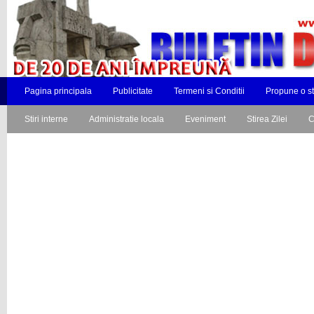
Pagina principala
Publicitate
Termeni si Conditii
Propune o st
Stiri interne
Administratie locala
Eveniment
Stirea Zilei
C