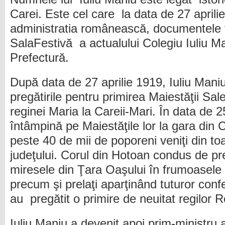
Carei. Este cel care la data de 27 aprilie
administratia românească, documentele f
SalaFestivă a actualului Colegiu Iuliu Ma
Prefectură.
După data de 27 aprilie 1919, Iuliu Mani
pregătirile pentru primirea Maiestăţii Sal
reginei Maria la Careii-Mari. În data de 
întâmpină pe Maiestăţile lor la gara din C
peste 40 de mii de poporeni veniţi din toat
judeţului. Corul din Hotoan condus de pre
miresele din Ţara Oaşului în frumoasele lo
precum şi prelaţi aparţinând tuturor confe
au pregătit o primire de neuitat regilor 
Iuliu Maniu a devenit apoi prim-ministru 