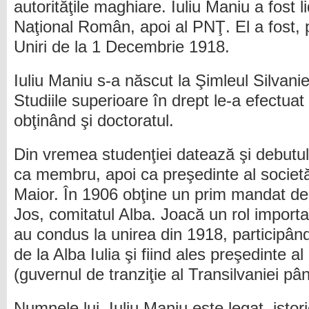
autorităţile maghiare. Iuliu Maniu a fost li
Naţional Român, apoi al PNŢ. El a fost, p
Uniri de la 1 Decembrie 1918.
Iuliu Maniu s-a născut la Şimleul Silvanie
Studiile superioare în drept le-a efectua
obţinând şi doctoratul.
Din vremea studenţiei datează şi debutul î
ca membru, apoi ca preşedinte al societ
Maior. În 1906 obţine un prim mandat de 
Jos, comitatul Alba. Joacă un rol import
au condus la unirea din 1918, participân
de la Alba Iulia şi fiind ales preşedinte al
(guvernul de tranziţie al Transilvaniei pân
Numnele lui Iuliu Maniu este legat istor