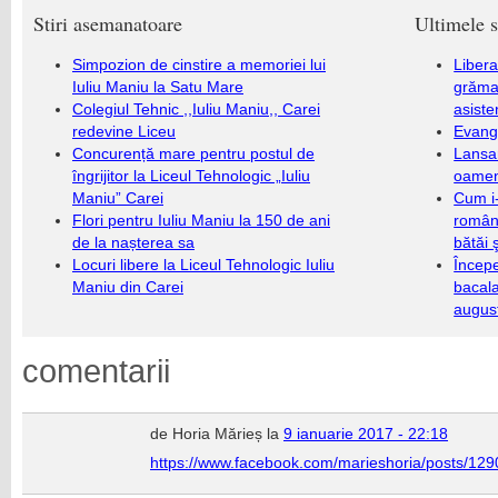
Stiri asemanatoare
Ultimele s
Simpozion de cinstire a memoriei lui
Libera
Iuliu Maniu la Satu Mare
grămad
Colegiul Tehnic ,,Iuliu Maniu,, Carei
asiste
redevine Liceu
Evang
Concurență mare pentru postul de
Lansa
îngrijitor la Liceul Tehnologic „Iuliu
oameni
Maniu” Carei
Cum i-
Flori pentru Iuliu Maniu la 150 de ani
români
de la nașterea sa
bătăi 
Locuri libere la Liceul Tehnologic Iuliu
Încep
Maniu din Carei
bacala
augus
comentarii
de Horia Mărieș la
9 ianuarie 2017 - 22:18
https://www.facebook.com/marieshoria/posts/1