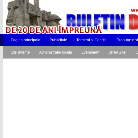
Pagina principala
Publicitate
Termeni si Conditii
Propune o st
Stiri interne
Administratie locala
Eveniment
Stirea Zilei
C