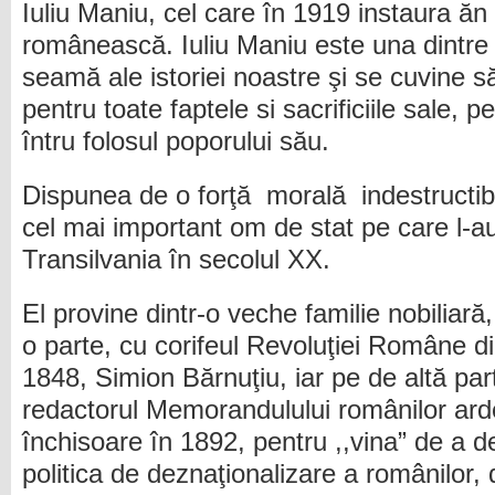
Iuliu Maniu, cel care în 1919 instaura ăn
românească. Iuliu Maniu este una dintre 
seamă ale istoriei noastre şi se cuvine s
pentru toate faptele si sacrificiile sale, p
întru folosul poporului său.
Dispunea de o forţă morală indestructibil
cel mai important om de stat pe care l-au
Transilvania în secolul XX.
El provine dintr-o veche familie nobiliară
o parte, cu corifeul Revoluţiei Române di
1848, Simion Bărnuţiu, iar pe de altă par
redactorul Memorandulului românilor ard
închisoare în 1892, pentru ,,vina” de a de
politica de deznaţio­nalizare a românilor