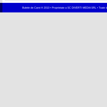
Buletin de Carei ® 2010 • Proprietate a SC DIVERTI MEDIA SRL • Toate dr