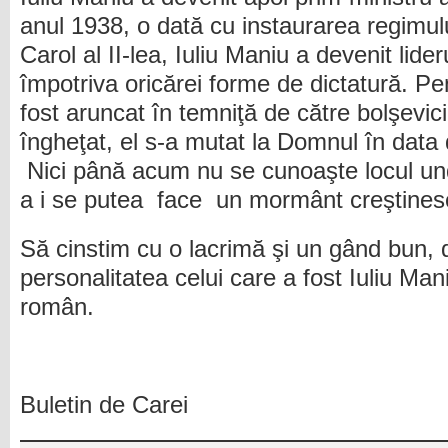
anul 1938, o dată cu instaurarea regimulu
Carol al II-lea, Iuliu Maniu a devenit lide
împotriva oricărei forme de dictatură. Pe
fost aruncat în temniţă de către bolşevici
îngheţat, el s-a mutat la Domnul în data
Nici până acum nu se cunoaşte locul und
a i se putea face un mormânt creştines
Să cinstim cu o lacrimă şi un gând bun, 
personalitatea celui care a fost Iuliu Man
român.
Buletin de Carei