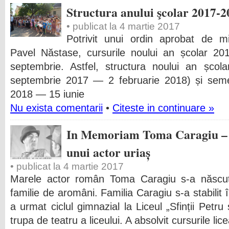
Structura anului şcolar 2017-2
• publicat la 4 martie 2017
Potrivit unui ordin aprobat de min
Pavel Năstase, cursurile noului an școlar 20
septembrie. Astfel, structura noului an școl
septembrie 2017 — 2 februarie 2018) și semest
2018 — 15 iunie
Nu exista comentarii
•
Citeste in continuare »
In Memoriam Toma Caragiu – 4
unui actor uriaș
• publicat la 4 martie 2017
Marele actor român Toma Caragiu s-a născut
familie de aromâni. Familia Caragiu s-a stabilit î
a urmat ciclul gimnazial la Liceul „Sfinții Petru
trupa de teatru a liceului. A absolvit cursurile lice