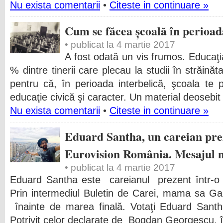
Nu exista comentarii
•
Citeste in continuare »
Cum se făcea școală în perioad
• publicat la 4 martie 2017
A fost odată un vis frumos. Educaţ
% dintre tinerii care plecau la studii în străină
pentru că, în perioada interbelică, şcoala te
educaţie civică şi caracter. Un material deosebit
Nu exista comentarii
•
Citeste in continuare »
Eduard Santha, un careian prez
Eurovision România. Mesajul 
• publicat la 4 martie 2017
Eduard Santha este careianul prezent într-o 
Prin intermediul Buletin de Carei, mama sa Ga
înainte de marea finală. Votaţi Eduard Sant
Potrivit celor declarate de Bogdan Georgescu, 