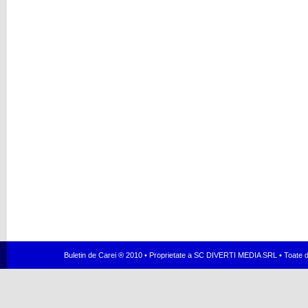
Buletin de Carei ® 2010 • Proprietate a SC DIVERTI MEDIA SRL • Toate dr