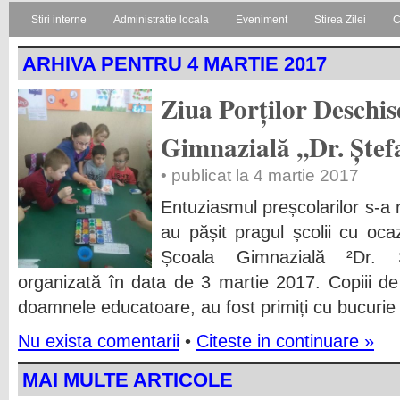
Stiri interne
Administratie locala
Eveniment
Stirea Zilei
C
ARHIVA PENTRU 4 MARTIE 2017
Ziua Porților Deschis
Gimnazială ,,Dr. Ștef
• publicat la 4 martie 2017
Entuziasmul preșcolarilor s-a r
au pășit pragul școlii cu ocaz
Școala Gimnazială ²Dr. Ș
organizată în data de 3 martie 2017. Copiii de 
doamnele educatoare, au fost primiți cu bucurie a
Nu exista comentarii
•
Citeste in continuare »
MAI MULTE ARTICOLE