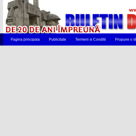
Pagina principala
Publicitate
Termeni si Conditii
Propune o st