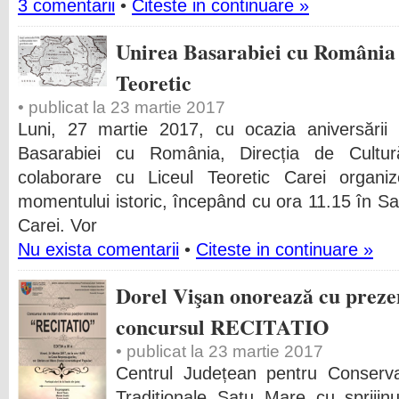
3 comentarii
•
Citeste in continuare »
Unirea Basarabiei cu România 
Teoretic
• publicat la 23 martie 2017
Luni, 27 martie 2017, cu ocazia aniversări
Basarabiei cu România, Direcția de Cultur
colaborare cu Liceul Teoretic Carei organ
momentului istoric, începând cu ora 11.15 în Sal
Carei. Vor
Nu exista comentarii
•
Citeste in continuare »
Dorel Vişan onorează cu prezen
concursul RECITATIO
• publicat la 23 martie 2017
Centrul Județean pentru Conserva
Tradiționale Satu Mare cu sprijinu