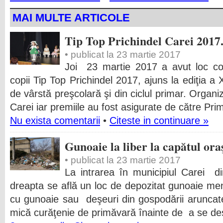
MAI MULTE ARTICOLE
Tip Top Prichindel Carei 2017.
• publicat la 23 martie 2017
Joi 23 martie 2017 a avut loc con
copii Tip Top Prichindel 2017, ajuns la ediţia a 
de vârstă preşcolară şi din ciclul primar. Organ
Carei iar premiile au fost asigurate de către Pri
Nu exista comentarii
•
Citeste in continuare »
Gunoaie la liber la capătul ora
• publicat la 23 martie 2017
La intrarea în municipiul Carei 
dreapta se află un loc de depozitat gunoaie men
cu gunoaie sau deşeuri din gospodării aruncat
mică curăţenie de primăvară înainte de a se d