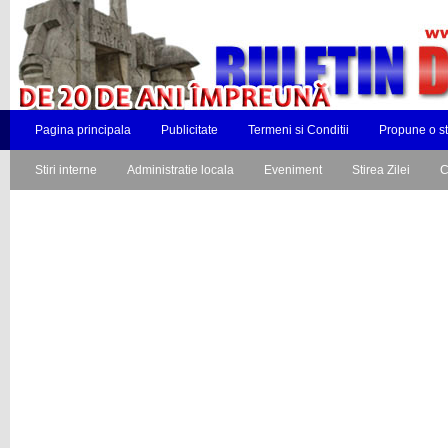
Pagina principala
Publicitate
Termeni si Conditii
Propune o st
Stiri interne
Administratie locala
Eveniment
Stirea Zilei
C