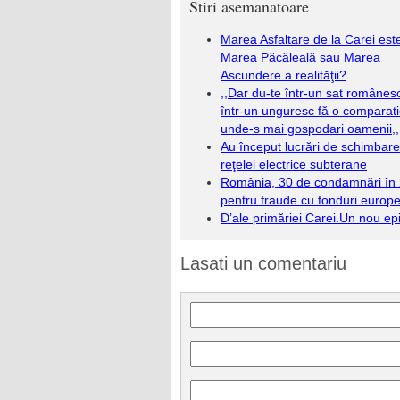
Stiri asemanatoare
Marea Asfaltare de la Carei est
Marea Păcăleală sau Marea
Ascundere a realităţii?
,,Dar du-te într-un sat românesc
într-un unguresc fă o comparati
unde-s mai gospodari oamenii,,
Au început lucrări de schimbare
reţelei electrice subterane
România, 30 de condamnări în
pentru fraude cu fonduri europ
D’ale primăriei Carei.Un nou ep
Lasati un comentariu