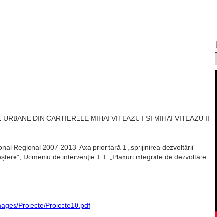
URBANE DIN CARTIERELE MIHAI VITEAZU I SI MIHAI VITEAZU II
nal Regional 2007-2013, Axa prioritară 1 „sprijinirea dezvoltării
eştere”, Domeniu de intervenţie 1.1. „Planuri integrate de dezvoltare
mages/Proiecte/Proiecte10.pdf