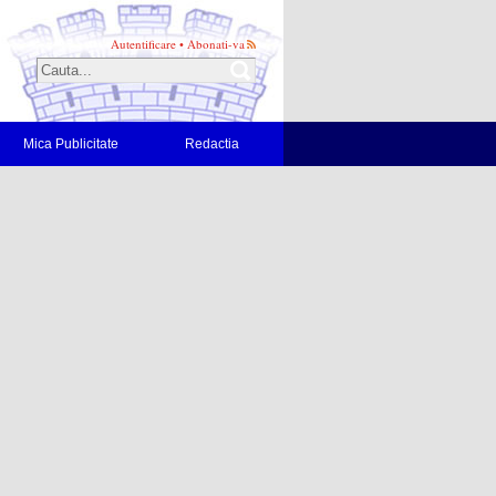
Autentificare
•
Abonati-va
Mica Publicitate
Redactia