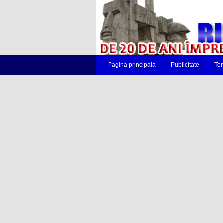
Pagina principala
Publicitate
Ter