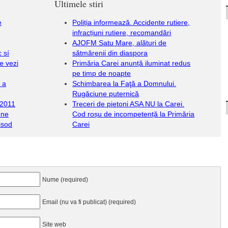
Ultimele stiri
e
Poliția informează. Accidente rutiere,
infracțiuni rutiere, recomandări
AJOFM Satu Mare, alături de
 sí
sătmărenii din diaspora
e vezi
Primăria Carei anunță iluminat redus
pe timp de noapte
 a
Schimbarea la Faţă a Domnului.
Rugăciune puternică
 2011
Treceri de pietoni AȘA NU la Carei.
ene
Cod roșu de incompetență la Primăria
isod
Carei
Nume (required)
Email (nu va fi publicat) (required)
Site web