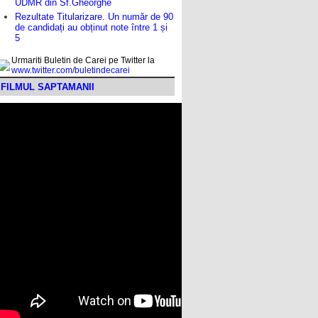
UDMR din Sf.Gheorghe
Rezultate Titularizare. Un număr de 90
de candidați au obținut note între 1 și
5
Urmariti Buletin de Carei pe Twitter la
www.twitter.com/buletindecarei
FILMUL SAPTAMANII