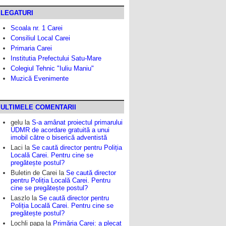
LEGATURI
Scoala nr. 1 Carei
Consiliul Local Carei
Primaria Carei
Institutia Prefectului Satu-Mare
Colegiul Tehnic "Iuliu Maniu"
Muzică Evenimente
ULTIMELE COMENTARII
gelu
la
S-a amânat proiectul primarului
UDMR de acordare gratuită a unui
imobil către o biserică adventistă
Laci
la
Se caută director pentru Poliția
Locală Carei. Pentru cine se
pregătește postul?
Buletin de Carei
la
Se caută director
pentru Poliția Locală Carei. Pentru
cine se pregătește postul?
Laszlo
la
Se caută director pentru
Poliția Locală Carei. Pentru cine se
pregătește postul?
Lochli papa
la
Primăria Carei: a plecat