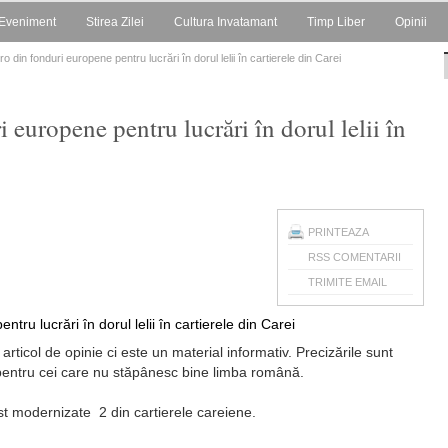
Eveniment
Stirea Zilei
Cultura Invatamant
Timp Liber
Opinii
o din fonduri europene pentru lucrări în dorul lelii în cartierele din Carei
 europene pentru lucrări în dorul lelii în
PRINTEAZA
RSS COMENTARII
TRIMITE EMAIL
i articol de opinie ci este un material informativ. Precizările sunt
pentru cei care nu stăpânesc bine limba română.
st modernizate 2 din cartierele careiene.