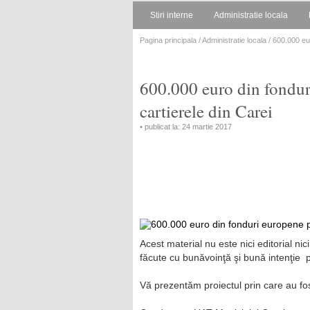
Stiri interne
Administratie locala
Pagina principala
/
Administratie locala
/ 600.000 eur
600.000 euro din fonduri
cartierele din Carei
• publicat la: 24 martie 2017
Acest material nu este nici editorial nic
făcute cu bunăvoinţă şi bună intenţie 
Vă prezentăm proiectul prin care au fo