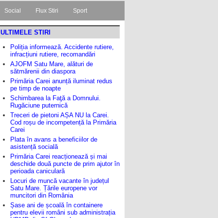
Social
Flux Stiri
Sport
ULTIMELE STIRI
Poliția informează. Accidente rutiere,
infracțiuni rutiere, recomandări
AJOFM Satu Mare, alături de
sătmărenii din diaspora
Primăria Carei anunță iluminat redus
pe timp de noapte
Schimbarea la Faţă a Domnului.
Rugăciune puternică
Treceri de pietoni AȘA NU la Carei.
Cod roșu de incompetență la Primăria
Carei
Plata în avans a beneficiilor de
asistență socială
Primăria Carei reacționează și mai
deschide două puncte de prim ajutor în
perioada caniculară
Locuri de muncă vacante în județul
Satu Mare. Țările europene vor
muncitori din România
Șase ani de școală în containere
pentru elevii români sub administrația