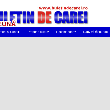
meni si Conditii
Propune o stire!
Recomandam!
Dapy vă răspunde