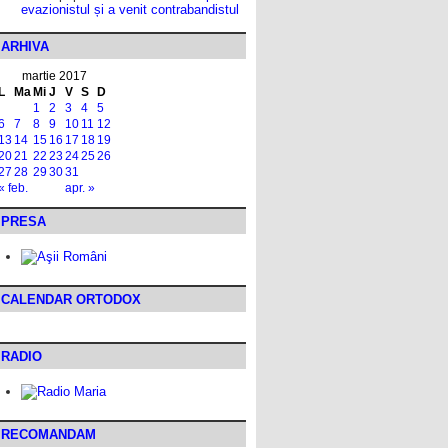
evazionistul și a venit contrabandistul
ARHIVA
martie 2017
L
Ma
Mi
J
V
S
D
1
2
3
4
5
6
7
8
9
10
11
12
13
14
15
16
17
18
19
20
21
22
23
24
25
26
27
28
29
30
31
« feb.
apr. »
PRESA
CALENDAR ORTODOX
RADIO
RECOMANDAM