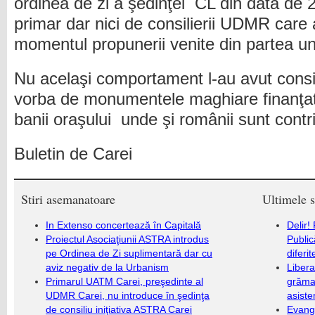
ordinea de zi a şedinţei CL din data de
primar dar nici de consilierii UDMR care 
momentul propunerii venite din partea unui
Nu acelaşi comportament l-au avut consi
vorba de monumentele maghiare finanţat
banii oraşului unde şi românii sunt contri
Buletin de Carei
Stiri asemanatoare
Ultimele s
In Extenso concertează în Capitală
Delir!
Proiectul Asociaţiunii ASTRA introdus
Public
pe Ordinea de Zi suplimentară dar cu
diferi
aviz negativ de la Urbanism
Libera
Primarul UATM Carei, preşedinte al
grămad
UDMR Carei, nu introduce în şedinţa
asiste
de consiliu iniţiativa ASTRA Carei
Evang