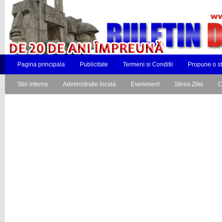
Pagina principala
Publicitate
Termeni si Conditii
Propune o st
Stiri interne
Administratie locala
Eveniment
Stirea Zilei
C