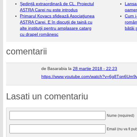
Şedinţă extraordinară de CL. Proiectul
Lansa
ASTRA Carei nu este introdus
oameni
Primarul Kovacs sfidează Asociaţiunea
Cum i-
ASTRA Carei. E în discuţii de taină cu
români
alte instituţii pentru amplasare catarg
bătăi 
cu drapel românesc
comentarii
de Basarabia la
28 martie 2018 - 22:23
https://www.youtube.com/watch?v=6g8Tqn6Um9
Lasati un comentariu
Nume (required)
Email (nu va fi pub